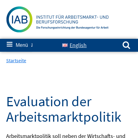
Springe
zum
Inhalt
Suchen nach:
≡
English
Menü
✘
Startseite
Evaluation der
Arbeitsmarktpolitik
Arbeitsmarktpolitik soll neben der Wirtschafts- und