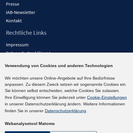
Presse
IAB-Newsletter
Kontakt
Rechtliche Links
Impressum
Datenschutzerklärung
Erklärung zur Barrierefreiheit
Verwendung von Cookies und anderen Technologien
Barrieren melden
Wir möchten unsere Online-Angebote auf Ihre Bedürfnisse
Social-Media-Kanäle
anpassen. Zu diesem Zweck setzen wir sogenannte Cookies ein.
Sie können selbst entscheiden, welche Cookies Sie zulassen.
BlueSky
Ihre Einwilligung können Sie jederzeit unter
Cookie-Einstellungen
YouTube
in unserer Datenschutzerklärung ändern. Weitere Informationen
LinkedIn
finden Sie in unserer
Datenschutzerklärung
.
XING
Webanalysetool Matomo
kununu