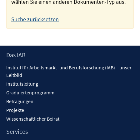
wählen Sie einen anderen Dokumenten-Typ aus.
Suche zurücksetzen
Footer
Das IAB
Inhalt
Institut für Arbeitsmarkt- und Berufsforschung (IAB) – unser
Leitbild
Institutsleitung
Graduiertenprogramm
Befragungen
Projekte
Wissenschaftlicher Beirat
Services