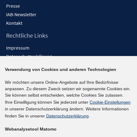
Presse
IAB-Newsletter
Kontakt
Rechtliche Links
Impressum
Datenschutzerklärung
Erklärung zur Barrierefreiheit
Verwendung von Cookies und anderen Technologien
Barrieren melden
Wir möchten unsere Online-Angebote auf Ihre Bedürfnisse
Social-Media-Kanäle
anpassen. Zu diesem Zweck setzen wir sogenannte Cookies ein.
Sie können selbst entscheiden, welche Cookies Sie zulassen.
BlueSky
Ihre Einwilligung können Sie jederzeit unter
Cookie-Einstellungen
YouTube
in unserer Datenschutzerklärung ändern. Weitere Informationen
LinkedIn
finden Sie in unserer
Datenschutzerklärung
.
XING
Webanalysetool Matomo
kununu