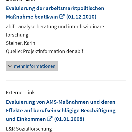
Evaluierung der arbeitsmarktpolitischen
In
Maßnahme beat&win
(01.12.2010)
neuem
abif - analyse beratung und interdisziplinäre
Fenster
forschung
öffnen
Steiner, Karin
Quelle: Projektinformation der abif
mehr Informationen
Externer Link
Evaluierung von AMS-Maßnahmen und deren
Effekte auf berufseinschlägige Beschäftigung
In
und Einkommen
(01.01.2008)
neuem
L&R Sozialforschung