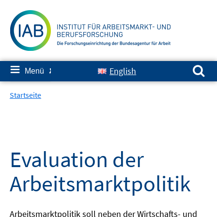
Springe
zum
Inhalt
Suchen nach:
≡
English
Menü
✘
Startseite
Evaluation der
Arbeitsmarktpolitik
Arbeitsmarktpolitik soll neben der Wirtschafts- und