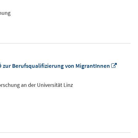
chung
In
 zur Berufsqualifizierung von MigrantInnen
neuem
Fenster
rschung an der Universität Linz
öffnen