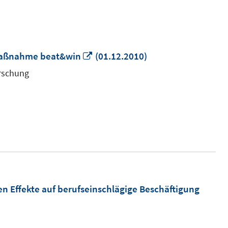
In
 Maßnahme beat&win
(01.12.2010)
neuem
orschung
Fenster
öffnen
 Effekte auf berufseinschlägige Beschäftigung