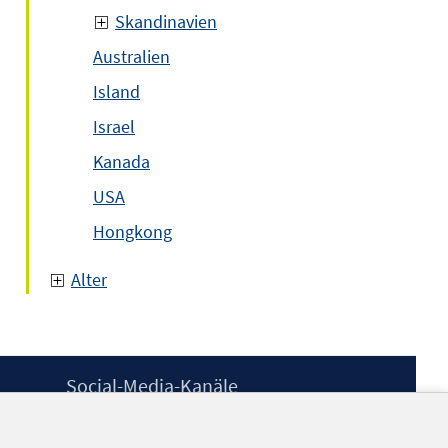
Skandinavien
Australien
Island
Israel
Kanada
USA
Hongkong
Alter
Social-Media-Kanäle
BlueSky