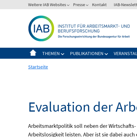
Springe
Weitere IAB Websites
Presse
Kontakt
IAB-Newslet
zum
Inhalt
THEMEN
PUBLIKATIONEN
VERANSTA
Startseite
Evaluation der Arb
Arbeitsmarktpolitik soll neben der Wirtschafts-
Arbeitslosigkeit leisten. Aber ist sie dabei au