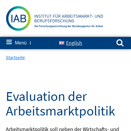
Springe
zum
Inhalt
Suchen nach:
≡
English
Menü
✘
Startseite
Evaluation der
Arbeitsmarktpolitik
Arbeitsmarktpolitik soll neben der Wirtschafts- und