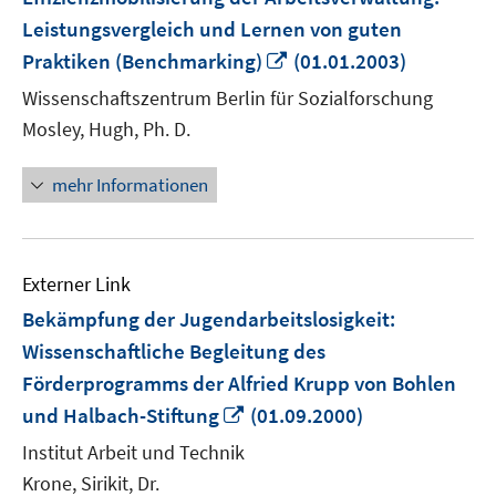
Leistungsvergleich und Lernen von guten
In
Praktiken (Benchmarking)
(01.01.2003)
neuem
Wissenschaftszentrum Berlin für Sozialforschung
Fenster
Mosley, Hugh, Ph. D.
öffnen
mehr Informationen
Externer Link
Bekämpfung der Jugendarbeitslosigkeit:
Wissenschaftliche Begleitung des
Förderprogramms der Alfried Krupp von Bohlen
In
und Halbach-Stiftung
(01.09.2000)
neuem
Institut Arbeit und Technik
Fenster
Krone, Sirikit, Dr.
öffnen