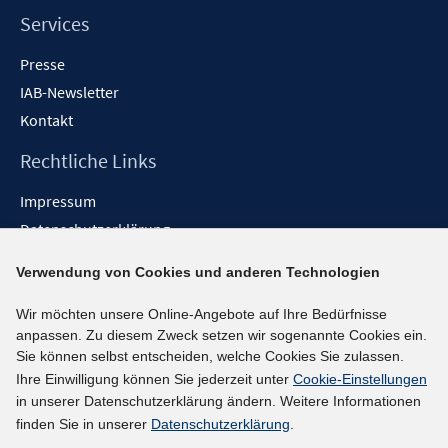
Services
Presse
IAB-Newsletter
Kontakt
Rechtliche Links
Impressum
Datenschutzerklärung
Erklärung zur Barrierefreiheit
Verwendung von Cookies und anderen Technologien
Barrieren melden
Wir möchten unsere Online-Angebote auf Ihre Bedürfnisse
Social-Media-Kanäle
anpassen. Zu diesem Zweck setzen wir sogenannte Cookies ein.
Sie können selbst entscheiden, welche Cookies Sie zulassen.
BlueSky
Ihre Einwilligung können Sie jederzeit unter
Cookie-Einstellungen
YouTube
in unserer Datenschutzerklärung ändern. Weitere Informationen
LinkedIn
finden Sie in unserer
Datenschutzerklärung
.