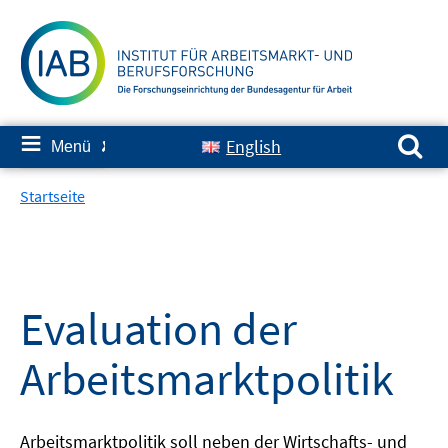
Springe
zum
Inhalt
Suchen nach:
≡
English
Menü
✘
Startseite
Evaluation der
Arbeitsmarktpolitik
Arbeitsmarktpolitik soll neben der Wirtschafts- und