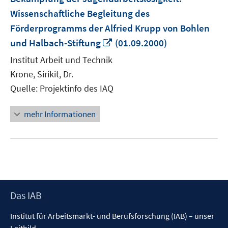
Wissenschaftliche Begleitung des
Förderprogramms der Alfried Krupp von Bohlen
In
und Halbach-Stiftung
(01.09.2000)
neuem
Institut Arbeit und Technik
Fenster
Krone, Sirikit, Dr.
öffnen
Quelle: Projektinfo des IAQ
mehr Informationen
Footer
Das IAB
Inhalt
Institut für Arbeitsmarkt- und Berufsforschung (IAB) – unser