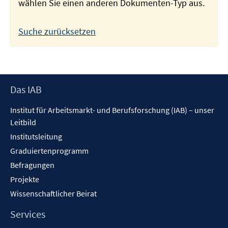
wählen Sie einen anderen Dokumenten-Typ aus.
Suche zurücksetzen
Footer
Das IAB
Inhalt
Institut für Arbeitsmarkt- und Berufsforschung (IAB) – unser
Leitbild
Institutsleitung
Graduiertenprogramm
Befragungen
Projekte
Wissenschaftlicher Beirat
Services