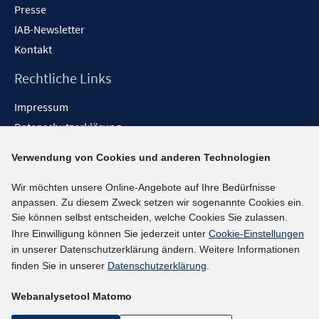
Presse
IAB-Newsletter
Kontakt
Rechtliche Links
Impressum
Datenschutzerklärung
Erklärung zur Barrierefreiheit
Verwendung von Cookies und anderen Technologien
Barrieren melden
Wir möchten unsere Online-Angebote auf Ihre Bedürfnisse
Social-Media-Kanäle
anpassen. Zu diesem Zweck setzen wir sogenannte Cookies ein.
Sie können selbst entscheiden, welche Cookies Sie zulassen.
BlueSky
Ihre Einwilligung können Sie jederzeit unter
Cookie-Einstellungen
YouTube
in unserer Datenschutzerklärung ändern. Weitere Informationen
LinkedIn
finden Sie in unserer
Datenschutzerklärung
.
XING
Webanalysetool Matomo
kununu