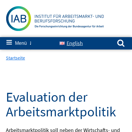
Springe
zum
Inhalt
Suchen nach:
≡
English
Menü
✘
Startseite
Evaluation der
Arbeitsmarktpolitik
Arbeitsmarktpolitik soll neben der Wirtschafts- und