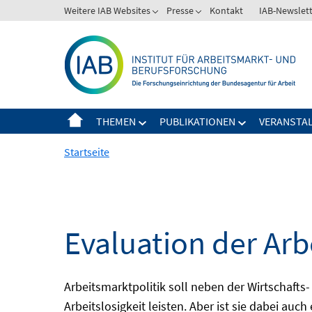
Springe
Weitere IAB Websites
Presse
Kontakt
IAB-Newslet
zum
Inhalt
THEMEN
PUBLIKATIONEN
VERANSTA
Startseite
Evaluation der Arb
Arbeitsmarktpolitik soll neben der Wirtschafts-
Arbeitslosigkeit leisten. Aber ist sie dabei au