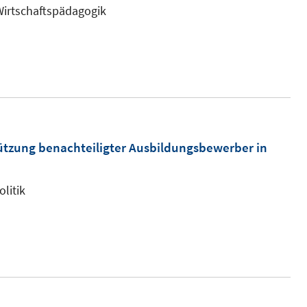
neuem
 Wirtschaftspädagogik
Fenster
öffnen
ützung benachteiligter Ausbildungsbewerber in
litik