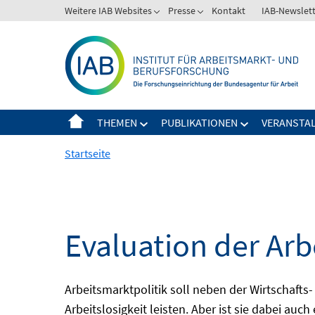
Springe
Weitere IAB Websites
Presse
Kontakt
IAB-Newslet
zum
Inhalt
THEMEN
PUBLIKATIONEN
VERANSTA
Startseite
Evaluation der Arb
Arbeitsmarktpolitik soll neben der Wirtschafts-
Arbeitslosigkeit leisten. Aber ist sie dabei au