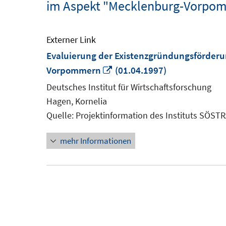
im Aspekt "Mecklenburg-Vorpo
Externer Link
Evaluierung der Existenzgründungsförderun
In
Vorpommern
(01.04.1997)
neuem
Deutsches Institut für Wirtschaftsforschung
Fenster
Hagen, Kornelia
öffnen
Quelle: Projektinformation des Instituts SÖST
mehr Informationen