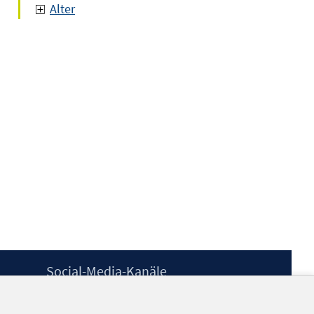
Alter
Social-Media-Kanäle
BlueSky