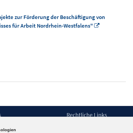
ojekte zur Förderung der Beschäftigung von
In
sses für Arbeit Nordrhein-Westfalens"
neuem
Fenster
öffnen
s
Rechtliche Links
Impressum
ologien