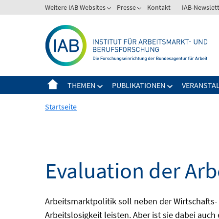
Springe
Weitere IAB Websites
Presse
Kontakt
IAB-Newslet
zum
Inhalt
THEMEN
PUBLIKATIONEN
VERANSTA
Startseite
Evaluation der Arb
Arbeitsmarktpolitik soll neben der Wirtschafts-
Arbeitslosigkeit leisten. Aber ist sie dabei au