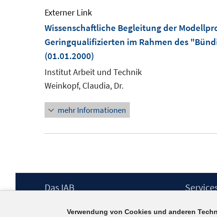
Externer Link
Wissenschaftliche Begleitung der Modellpr
Geringqualifizierten im Rahmen des "Bündi
(01.01.2000)
Institut Arbeit und Technik
Weinkopf, Claudia, Dr.
mehr Informationen
Footer
Das IAB
Service
Inhalt
Institut für Arbeitsmarkt- und
Presse
Verwendung von Cookies und anderen Techn
Berufsforschung (IAB) – unser Leitbild