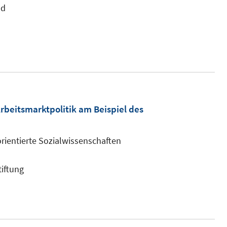
neuem
nd
Fenster
öffnen
eitsmarktpolitik am Beispiel des
sorientierte Sozialwissenschaften
tiftung