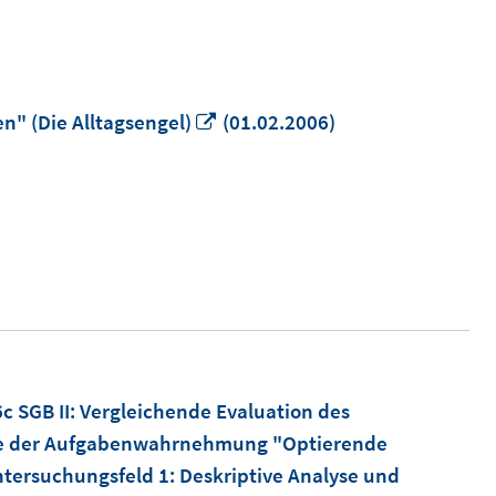
In
n" (Die Alltagsengel)
(01.02.2006)
neuem
Fenster
öffnen
c SGB II: Vergleichende Evaluation des
elle der Aufgabenwahrnehmung "Optierende
ersuchungsfeld 1: Deskriptive Analyse und