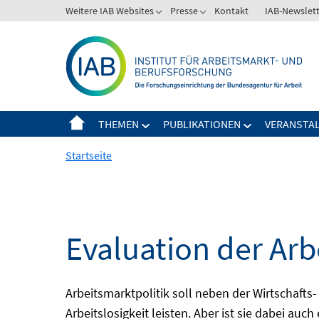
Springe
Weitere IAB Websites
Presse
Kontakt
IAB-Newslet
zum
Inhalt
THEMEN
PUBLIKATIONEN
VERANSTA
Startseite
Evaluation der Arb
Arbeitsmarktpolitik soll neben der Wirtschafts-
Arbeitslosigkeit leisten. Aber ist sie dabei au