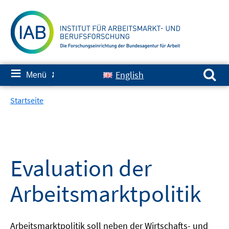
Springe
zum
Inhalt
Suchen nach:
≡
English
Menü
✘
Startseite
Evaluation der
Arbeitsmarktpolitik
Arbeitsmarktpolitik soll neben der Wirtschafts- und