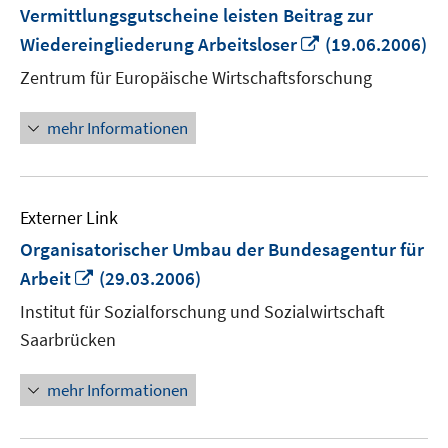
Vermittlungsgutscheine leisten Beitrag zur
In
Wiedereingliederung Arbeitsloser
(19.06.2006)
neuem
Zentrum für Europäische Wirtschaftsforschung
Fenster
öffnen
mehr Informationen
Externer Link
Organisatorischer Umbau der Bundesagentur für
In
Arbeit
(29.03.2006)
neuem
Institut für Sozialforschung und Sozialwirtschaft
Fenster
Saarbrücken
öffnen
mehr Informationen