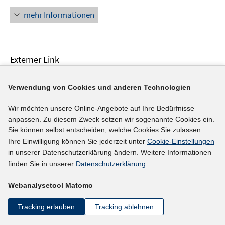
mehr Informationen
Externer Link
Evaluation der Umsetzung der Vorschläge der
Verwendung von Cookies und anderen Technologien
Hartz-Kommission sowie des Zweistufenplans der
In
Bundesregierung, Vorstudie 1
(01.08.2003)
Wir möchten unsere Online-Angebote auf Ihre Bedürfnisse
neuem
anpassen. Zu diesem Zweck setzen wir sogenannte Cookies ein.
Institut für Sozialforschung und Gesellschaftspolitik
Fenster
Sie können selbst entscheiden, welche Cookies Sie zulassen.
Apel, Helmut, Dr.
öffnen
Ihre Einwilligung können Sie jederzeit unter
Cookie-Einstellungen
in unserer Datenschutzerklärung ändern. Weitere Informationen
mehr Informationen
finden Sie in unserer
Datenschutzerklärung
.
Webanalysetool Matomo
Externer Link
Tracking erlauben
Tracking ablehnen
Evaluation der Umsetzung der Vorschläge der