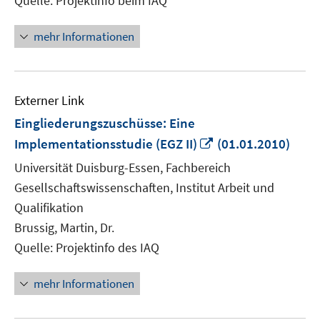
Quelle: Projektinfo beim IAQ
mehr Informationen
Externer Link
Eingliederungszuschüsse: Eine
In
Implementationsstudie (EGZ II)
(01.01.2010)
neuem
Universität Duisburg-Essen, Fachbereich
Fenster
Gesellschaftswissenschaften, Institut Arbeit und
öffnen
Qualifikation
Brussig, Martin, Dr.
Quelle: Projektinfo des IAQ
mehr Informationen