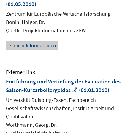
neuem
(01.05.2010)
Fenster
Zentrum für Europäische Wirtschaftsforschung
öffnen
Bonin, Holger, Dr.
Quelle: Projektinformation des ZEW
mehr Informationen
Externer Link
Fortführung und Vertiefung der Evaluation des
In
Saison-Kurzarbeitergeldes
(01.01.2010)
neuem
Universität Duisburg-Essen, Fachbereich
Fenster
Gesellschaftswissenschaften, Institut Arbeit und
öffnen
Qualifikation
Worthmann, Georg, Dr.