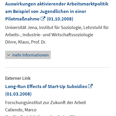
Auswirkungen aktivierender Arbeitsmarktpolitik
am Beispiel von Jugendlichen in einer
In
Pilotmaßnahme
(01.10.2008)
neuem
Universität Jena, Institut für Soziologie, Lehrstuhl für
Fenster
Arbeits-, Industrie- und Wirtschaftssoziologie
öffnen
Dörre, Klaus, Prof. Dr.
mehr Informationen
Externer Link
In
Long-Run Effects of Start-Up Subsidies
neuem
(01.03.2008)
Fenster
Forschungsinstitut zur Zukunft der Arbeit
öffnen
Caliendo, Marco