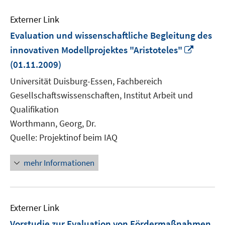
Externer Link
Evaluation und wissenschaftliche Begleitung des
In
innovativen Modellprojektes "Aristoteles"
neuem
(01.11.2009)
Fenste
Universität Duisburg-Essen, Fachbereich
öffnen
Gesellschaftswissenschaften, Institut Arbeit und
Qualifikation
Worthmann, Georg, Dr.
Quelle: Projektinof beim IAQ
mehr Informationen
Externer Link
Vorstudie zur Evaluation von Fördermaßnahmen