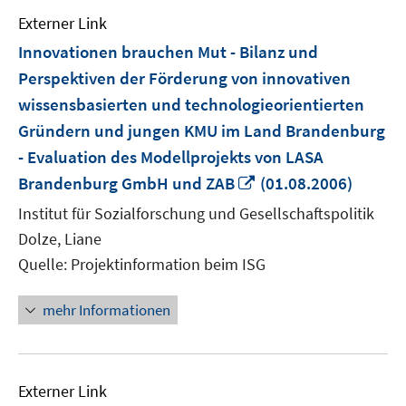
Externer Link
Innovationen brauchen Mut - Bilanz und
Perspektiven der Förderung von innovativen
wissensbasierten und technologieorientierten
Gründern und jungen KMU im Land Brandenburg
- Evaluation des Modellprojekts von LASA
In
Brandenburg GmbH und ZAB
(01.08.2006)
neuem
Institut für Sozialforschung und Gesellschaftspolitik
Fenster
Dolze, Liane
öffnen
Quelle: Projektinformation beim ISG
mehr Informationen
Externer Link