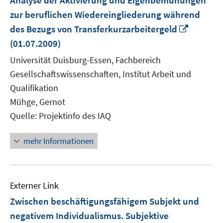
Analyse der Aktivierung und Eigenbemühungen
zur beruflichen Wiedereingliederung während
In
des Bezugs von Transferkurzarbeitergeld
neuem
(01.07.2009)
Fenster
Universität Duisburg-Essen, Fachbereich
öffnen
Gesellschaftswissenschaften, Institut Arbeit und
Qualifikation
Mühge, Gernot
Quelle: Projektinfo des IAQ
mehr Informationen
Externer Link
Zwischen beschäftigungsfähigem Subjekt und
negativem Individualismus. Subjektive