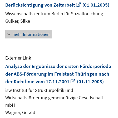
In
Berücksichtigung von Zeitarbeit
(01.01.2005)
neuem
Wissenschaftszentrum Berlin für Sozialforschung
Fenster
Gülker, Silke
öffnen
mehr Informationen
Externer Link
Analyse der Ergebnisse der ersten Förderperiode
der ABS-Förderung im Freistaat Thüringen nach
In
der Richtlinie vom 17.11.2001
(01.11.2003)
neuem
isw Institut für Strukturpolitik und
Fenster
Wirtschaftsförderung gemeinnützige Gesellschaft
öffnen
mbH
Wagner, Gerald