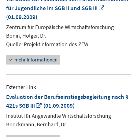
In
für Jugendliche im SGB II und SGB III
neuem
(01.09.2009)
Fenster
Zentrum für Europäische Wirtschaftsforschung
öffnen
Bonin, Holger, Dr.
Quelle: Projektinformation des ZEW
mehr Informationen
Externer Link
Evaluation der Berufseinstiegsbegleitung nach §
In
421s SGB III
(01.09.2009)
neuem
Institut für Angewandte Wirtschaftsforschung
Fenster
Boockmann, Bernhard, Dr.
öffnen