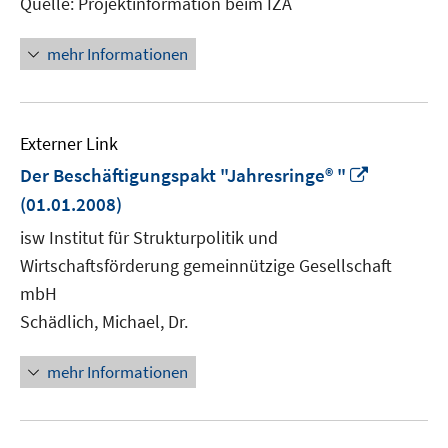
Quelle: Projektinformation beim IZA
mehr Informationen
Externer Link
In
Der Beschäftigungspakt "Jahresringe® "
neuem
(01.01.2008)
Fenster
isw Institut für Strukturpolitik und
öffnen
Wirtschaftsförderung gemeinnützige Gesellschaft
mbH
Schädlich, Michael, Dr.
mehr Informationen