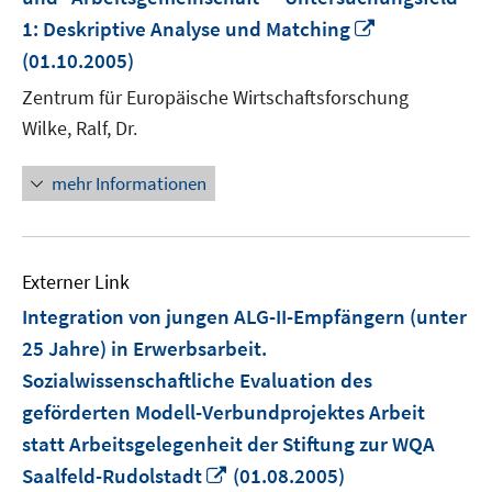
In
1: Deskriptive Analyse und Matching
neuem
(01.10.2005)
Fenster
Zentrum für Europäische Wirtschaftsforschung
öffnen
Wilke, Ralf, Dr.
mehr Informationen
Externer Link
Integration von jungen ALG-II-Empfängern (unter
25 Jahre) in Erwerbsarbeit.
Sozialwissenschaftliche Evaluation des
geförderten Modell-Verbundprojektes Arbeit
statt Arbeitsgelegenheit der Stiftung zur WQA
In
Saalfeld-Rudolstadt
(01.08.2005)