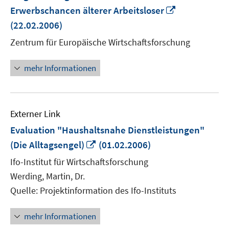
In
Erwerbschancen älterer Arbeitsloser
neuem
(22.02.2006)
Fenster
Zentrum für Europäische Wirtschaftsforschung
öffnen
mehr Informationen
Externer Link
Evaluation "Haushaltsnahe Dienstleistungen"
In
(Die Alltagsengel)
(01.02.2006)
neuem
Ifo-Institut für Wirtschaftsforschung
Fenster
Werding, Martin, Dr.
öffnen
Quelle: Projektinformation des Ifo-Instituts
mehr Informationen