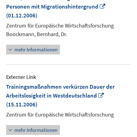
In
Personen mit Migrationshintergrund
neuem
(01.12.2006)
Fenster
Zentrum für Europäische Wirtschaftsforschung
öffnen
Boockmann, Bernhard, Dr.
mehr Informationen
Externer Link
Trainingsmaßnahmen verkürzen Dauer der
In
Arbeitslosigkeit in Westdeutschland
neuem
(15.11.2006)
Fenster
Zentrum für Europäische Wirtschaftsforschung
öffnen
mehr Informationen