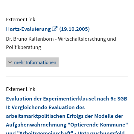
Externer Link
In
Hartz-Evaluierung
(19.10.2005)
neuem
Dr. Bruno Kaltenborn - Wirtschaftsforschung und
Fenster
Politikberatung
öffnen
mehr Informationen
Externer Link
Evaluation der Experimentierklausel nach 6c SGB
II: Vergleichende Evaluation des
arbeitsmarktpolitischen Erfolgs der Modelle der
Aufgabenwahrnehmung "Optierende Kommune"
und "Arbeitsgemeinschaft" - Untersuchungsfeld