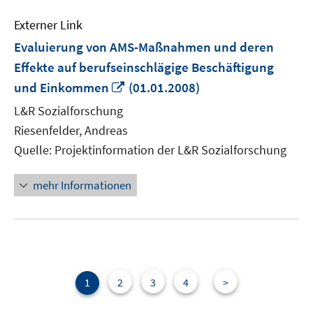
Externer Link
Evaluierung von AMS-Maßnahmen und deren
Effekte auf berufseinschlägige Beschäftigung
In
und Einkommen
(01.01.2008)
neuem
L&R Sozialforschung
Fenster
Riesenfelder, Andreas
öffnen
Quelle: Projektinformation der L&R Sozialforschung
mehr Informationen
1
2
3
4
>