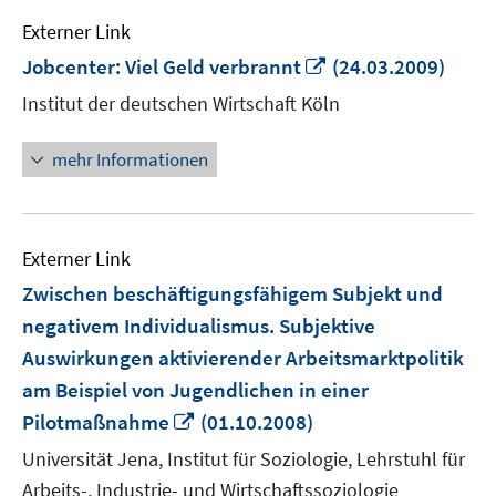
Externer Link
In
Jobcenter: Viel Geld verbrannt
(24.03.2009)
neuem
Institut der deutschen Wirtschaft Köln
Fenster
öffnen
mehr Informationen
Externer Link
Zwischen beschäftigungsfähigem Subjekt und
negativem Individualismus. Subjektive
Auswirkungen aktivierender Arbeitsmarktpolitik
am Beispiel von Jugendlichen in einer
In
Pilotmaßnahme
(01.10.2008)
neuem
Universität Jena, Institut für Soziologie, Lehrstuhl für
Fenster
Arbeits-, Industrie- und Wirtschaftssoziologie