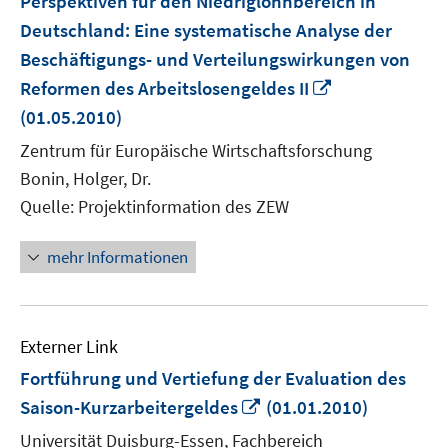
Perspektiven für den Niedriglohnbereich in
Deutschland: Eine systematische Analyse der
Beschäftigungs- und Verteilungswirkungen von
In
Reformen des Arbeitslosengeldes II
neuem
(01.05.2010)
Fenster
Zentrum für Europäische Wirtschaftsforschung
öffnen
Bonin, Holger, Dr.
Quelle: Projektinformation des ZEW
mehr Informationen
Externer Link
Fortführung und Vertiefung der Evaluation des
In
Saison-Kurzarbeitergeldes
(01.01.2010)
neuem
Universität Duisburg-Essen, Fachbereich