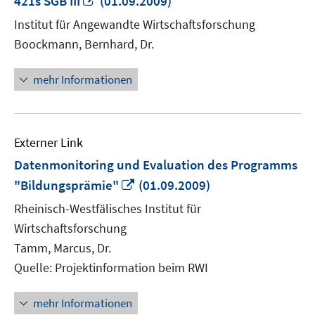
421s SGB III
(01.09.2009)
neuem
Institut für Angewandte Wirtschaftsforschung
Fenster
Boockmann, Bernhard, Dr.
öffnen
mehr Informationen
Externer Link
Datenmonitoring und Evaluation des Programms
In
"Bildungsprämie"
(01.09.2009)
neuem
Rheinisch-Westfälisches Institut für
Fenster
Wirtschaftsforschung
öffnen
Tamm, Marcus, Dr.
Quelle: Projektinformation beim RWI
mehr Informationen