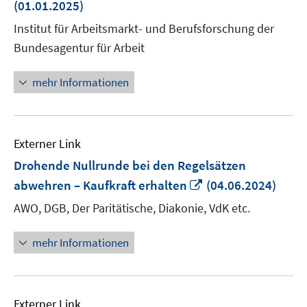
neuem
(01.01.2025)
Fenster
Institut für Arbeitsmarkt- und Berufsforschung der
öffnen
Bundesagentur für Arbeit
mehr Informationen
Externer Link
Drohende Nullrunde bei den Regelsätzen
In
abwehren – Kaufkraft erhalten
(04.06.2024)
neuem
AWO, DGB, Der Paritätische, Diakonie, VdK etc.
Fenster
öffnen
mehr Informationen
Externer Link