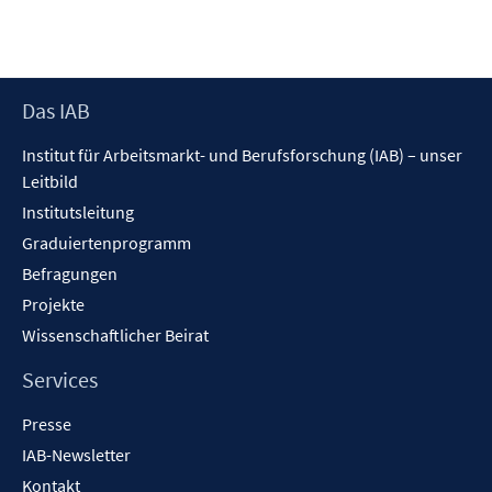
Footer
Das IAB
Inhalt
Institut für Arbeitsmarkt- und Berufsforschung (IAB) – unser
Leitbild
Institutsleitung
Graduiertenprogramm
Befragungen
Projekte
Wissenschaftlicher Beirat
Services
Presse
IAB-Newsletter
Kontakt