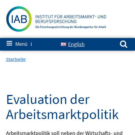
Springe
zum
Inhalt
Suchen nach:
≡
English
Menü
✘
Startseite
Evaluation der
Arbeitsmarktpolitik
Arbeitsmarktpolitik soll neben der Wirtschafts- und