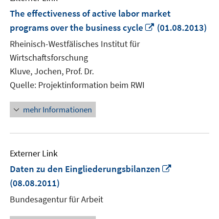
The effectiveness of active labor market
In
programs over the business cycle
(01.08.2013)
neuem
Rheinisch-Westfälisches Institut für
Fenster
Wirtschaftsforschung
öffnen
Kluve, Jochen, Prof. Dr.
Quelle: Projektinformation beim RWI
mehr Informationen
Externer Link
In
Daten zu den Eingliederungsbilanzen
neuem
(08.08.2011)
Fenster
Bundesagentur für Arbeit
öffnen