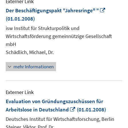
Externer Link
In
Der Beschäftigungspakt "Jahresringe® "
neuem
(01.01.2008)
Fenster
isw Institut für Strukturpolitik und
öffnen
Wirtschaftsförderung gemeinnützige Gesellschaft
mbH
Schädlich, Michael, Dr.
mehr Informationen
Externer Link
Evaluation von Gründungszuschüssen für
In
Arbeitslose in Deutschland
(01.01.2008)
neuem
Deutsches Institut für Wirtschaftsforschung, Berlin
Fenster
Steiner, Viktor, Prof. Dr.