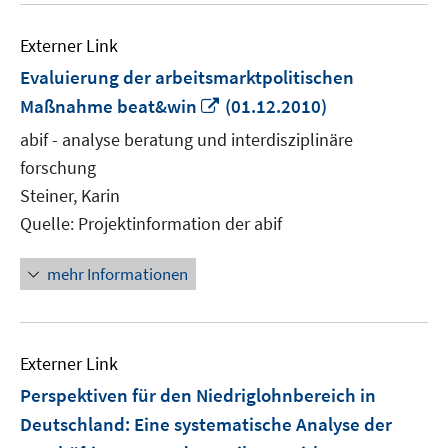
Externer Link
Evaluierung der arbeitsmarktpolitischen
In
Maßnahme beat&win
(01.12.2010)
neuem
abif - analyse beratung und interdisziplinäre
Fenster
forschung
öffnen
Steiner, Karin
Quelle: Projektinformation der abif
mehr Informationen
Externer Link
Perspektiven für den Niedriglohnbereich in
Deutschland: Eine systematische Analyse der