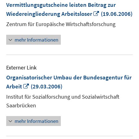
Vermittlungsgutscheine leisten Beitrag zur
In
Wiedereingliederung Arbeitsloser
(19.06.2006)
neuem
Zentrum für Europäische Wirtschaftsforschung
Fenster
öffnen
mehr Informationen
Externer Link
Organisatorischer Umbau der Bundesagentur für
In
Arbeit
(29.03.2006)
neuem
Institut für Sozialforschung und Sozialwirtschaft
Fenster
Saarbrücken
öffnen
mehr Informationen