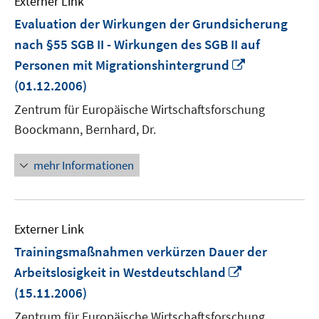
Externer Link
Evaluation der Wirkungen der Grundsicherung
nach §55 SGB II - Wirkungen des SGB II auf
In
Personen mit Migrationshintergrund
neuem
(01.12.2006)
Fenster
Zentrum für Europäische Wirtschaftsforschung
öffnen
Boockmann, Bernhard, Dr.
mehr Informationen
Externer Link
Trainingsmaßnahmen verkürzen Dauer der
In
Arbeitslosigkeit in Westdeutschland
neuem
(15.11.2006)
Fenster
Zentrum für Europäische Wirtschaftsforschung