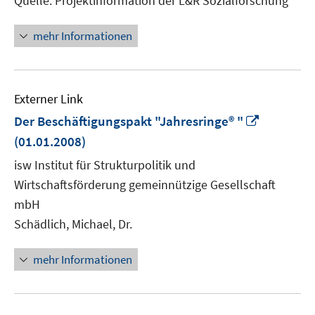
Quelle: Projektinformation der L&R Sozialforschung
mehr Informationen
Externer Link
In
Der Beschäftigungspakt "Jahresringe® "
neuem
(01.01.2008)
Fenster
isw Institut für Strukturpolitik und
öffnen
Wirtschaftsförderung gemeinnützige Gesellschaft
mbH
Schädlich, Michael, Dr.
mehr Informationen