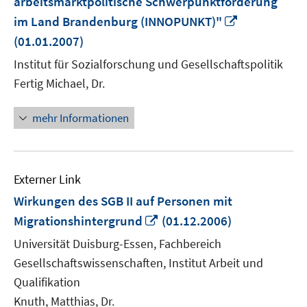
arbeitsmarktpolitische Schwerpunktförderung
In
im Land Brandenburg (INNOPUNKT)"
neuem
(01.01.2007)
Fenster
Institut für Sozialforschung und Gesellschaftspolitik
öffnen
Fertig Michael, Dr.
mehr Informationen
Externer Link
Wirkungen des SGB II auf Personen mit
In
Migrationshintergrund
(01.12.2006)
neuem
Universität Duisburg-Essen, Fachbereich
Fenster
Gesellschaftswissenschaften, Institut Arbeit und
öffnen
Qualifikation
Knuth, Matthias, Dr.