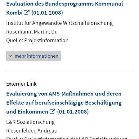
Evaluation des Bundesprogramms Kommunal-
In
Kombi
(01.01.2008)
neuem
Institut für Angewandte Wirtschaftsforschung
Fenster
Rosemann, Martin, Dr.
öffnen
Quelle: Projektinformation
mehr Informationen
Externer Link
Evaluierung von AMS-Maßnahmen und deren
Effekte auf berufseinschlägige Beschäftigung
In
und Einkommen
(01.01.2008)
neuem
L&R Sozialforschung
Fenster
Riesenfelder, Andreas
öffnen