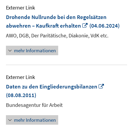
Externer Link
Drohende Nullrunde bei den Regelsätzen
In
abwehren – Kaufkraft erhalten
(04.06.2024)
neuem
AWO, DGB, Der Paritätische, Diakonie, VdK etc.
Fenster
öffnen
mehr Informationen
Externer Link
In
Daten zu den Eingliederungsbilanzen
neuem
(08.08.2011)
Fenster
Bundesagentur für Arbeit
öffnen
mehr Informationen