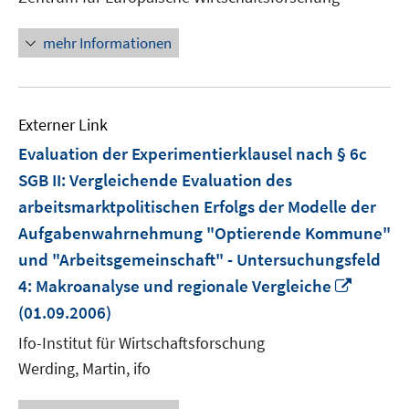
öffnen
mehr Informationen
Externer Link
Evaluation der Experimentierklausel nach § 6c
SGB II: Vergleichende Evaluation des
arbeitsmarktpolitischen Erfolgs der Modelle der
Aufgabenwahrnehmung "Optierende Kommune"
und "Arbeitsgemeinschaft" - Untersuchungsfeld
In
4: Makroanalyse und regionale Vergleiche
neuem
(01.09.2006)
Fenste
Ifo-Institut für Wirtschaftsforschung
öffnen
Werding, Martin, ifo