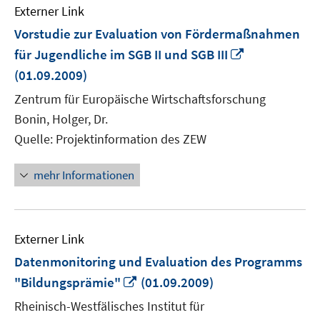
Externer Link
Vorstudie zur Evaluation von Fördermaßnahmen
In
für Jugendliche im SGB II und SGB III
neuem
(01.09.2009)
Fenster
Zentrum für Europäische Wirtschaftsforschung
öffnen
Bonin, Holger, Dr.
Quelle: Projektinformation des ZEW
mehr Informationen
Externer Link
Datenmonitoring und Evaluation des Programms
In
"Bildungsprämie"
(01.09.2009)
neuem
Rheinisch-Westfälisches Institut für
Fenster