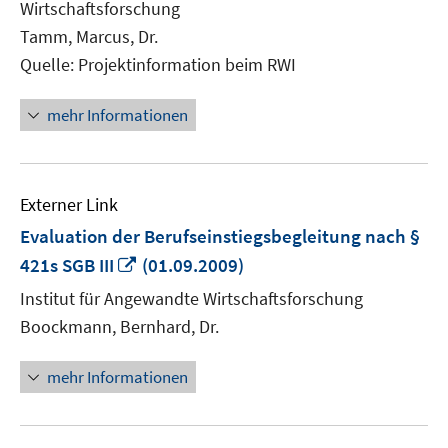
Wirtschaftsforschung
öffnen
Tamm, Marcus, Dr.
Quelle: Projektinformation beim RWI
mehr Informationen
Externer Link
Evaluation der Berufseinstiegsbegleitung nach §
In
421s SGB III
(01.09.2009)
neuem
Institut für Angewandte Wirtschaftsforschung
Fenster
Boockmann, Bernhard, Dr.
öffnen
mehr Informationen