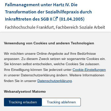
Fallmanagement unter Hartz IV. Die
Transformation der Sozialhilfepraxis durch
In
Inkrafttreten des SGB II
(01.04.2005)
neuem
Fachhochschule Frankfurt, Fachbereich Soziale Arbeit
Fenster
und Gesundheit
öffnen
Reis, Claus, Prof. Dr.
Verwendung von Cookies und anderen Technologien
Quelle: Projektinformation der Hans-Böckler-Stiftung
Wir möchten unsere Online-Angebote auf Ihre Bedürfnisse
anpassen. Zu diesem Zweck setzen wir sogenannte Cookies ein.
mehr Informationen
Sie können selbst entscheiden, welche Cookies Sie zulassen.
Ihre Einwilligung können Sie jederzeit unter
Cookie-Einstellungen
in unserer Datenschutzerklärung ändern. Weitere Informationen
finden Sie in unserer
Datenschutzerklärung
.
Externer Link
Umsetzung und Auswirkungen der neuen
Webanalysetool Matomo
Arbeitsmarktpolitik am Beispiel des
Tracking erlauben
Tracking ablehnen
In
Arbeitslosengeldes II
(01.01.2005)
neuem