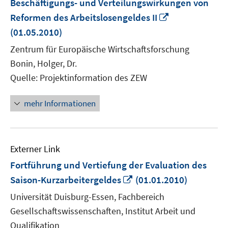
Beschäftigungs- und Verteilungswirkungen von
In
Reformen des Arbeitslosengeldes II
neuem
(01.05.2010)
Fenster
Zentrum für Europäische Wirtschaftsforschung
öffnen
Bonin, Holger, Dr.
Quelle: Projektinformation des ZEW
mehr Informationen
Externer Link
Fortführung und Vertiefung der Evaluation des
In
Saison-Kurzarbeitergeldes
(01.01.2010)
neuem
Universität Duisburg-Essen, Fachbereich
Fenster
Gesellschaftswissenschaften, Institut Arbeit und
öffnen
Qualifikation