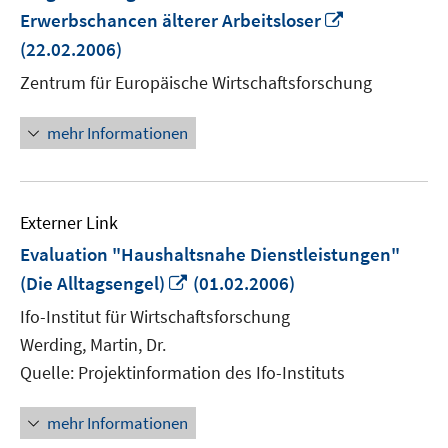
In
Erwerbschancen älterer Arbeitsloser
neuem
(22.02.2006)
Fenster
Zentrum für Europäische Wirtschaftsforschung
öffnen
mehr Informationen
Externer Link
Evaluation "Haushaltsnahe Dienstleistungen"
In
(Die Alltagsengel)
(01.02.2006)
neuem
Ifo-Institut für Wirtschaftsforschung
Fenster
Werding, Martin, Dr.
öffnen
Quelle: Projektinformation des Ifo-Instituts
mehr Informationen