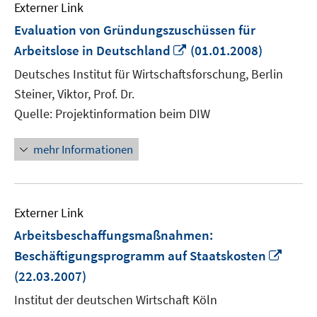
Externer Link
Evaluation von Gründungszuschüssen für
In
Arbeitslose in Deutschland
(01.01.2008)
neuem
Deutsches Institut für Wirtschaftsforschung, Berlin
Fenster
Steiner, Viktor, Prof. Dr.
öffnen
Quelle: Projektinformation beim DIW
mehr Informationen
Externer Link
Arbeitsbeschaffungsmaßnahmen:
In
Beschäftigungsprogramm auf Staatskosten
neue
(22.03.2007)
Fenst
Institut der deutschen Wirtschaft Köln
öffne