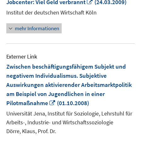
In
Jobcenter: Viel Geld verbrannt
(24.03.2009)
neuem
Institut der deutschen Wirtschaft Köln
Fenster
öffnen
mehr Informationen
Externer Link
Zwischen beschäftigungsfähigem Subjekt und
negativem Individualismus. Subjektive
Auswirkungen aktivierender Arbeitsmarktpolitik
am Beispiel von Jugendlichen in einer
In
Pilotmaßnahme
(01.10.2008)
neuem
Universität Jena, Institut für Soziologie, Lehrstuhl für
Fenster
Arbeits-, Industrie- und Wirtschaftssoziologie
öffnen
Dörre, Klaus, Prof. Dr.