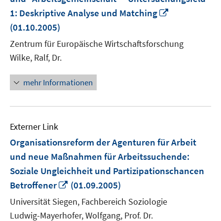
In
1: Deskriptive Analyse und Matching
neuem
(01.10.2005)
Fenster
Zentrum für Europäische Wirtschaftsforschung
öffnen
Wilke, Ralf, Dr.
mehr Informationen
Externer Link
Organisationsreform der Agenturen für Arbeit
und neue Maßnahmen für Arbeitssuchende:
Soziale Ungleichheit und Partizipationschancen
In
Betroffener
(01.09.2005)
neuem
Universität Siegen, Fachbereich Soziologie
Fenster
Ludwig-Mayerhofer, Wolfgang, Prof. Dr.
öffnen