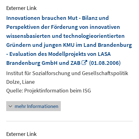
Externer Link
Innovationen brauchen Mut - Bilanz und
Perspektiven der Förderung von innovativen
wissensbasierten und technologieorientierten
Gründern und jungen KMU im Land Brandenburg
- Evaluation des Modellprojekts von LASA
In
Brandenburg GmbH und ZAB
(01.08.2006)
neuem
Institut für Sozialforschung und Gesellschaftspolitik
Fenster
Dolze, Liane
öffnen
Quelle: Projektinformation beim ISG
mehr Informationen
Externer Link