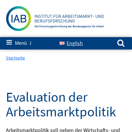
Springe
zum
Inhalt
Suchen nach:
≡
English
Menü
✘
Startseite
Evaluation der
Arbeitsmarktpolitik
Arbeitsmarktpolitik soll neben der Wirtschafts- und