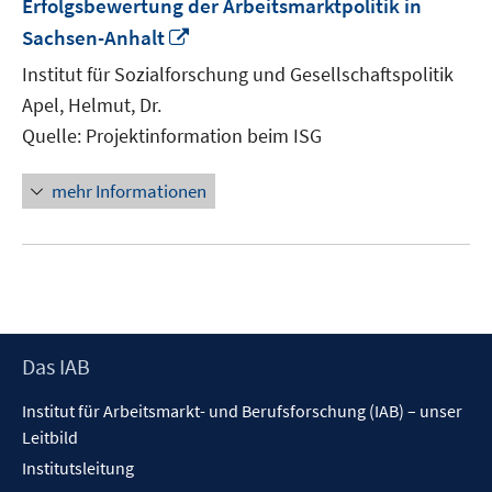
Erfolgsbewertung der Arbeitsmarktpolitik in
In
Sachsen-Anhalt
neuem
Institut für Sozialforschung und Gesellschaftspolitik
Fenster
Apel, Helmut, Dr.
öffnen
Quelle: Projektinformation beim ISG
mehr Informationen
Footer
Das IAB
Inhalt
Institut für Arbeitsmarkt- und Berufsforschung (IAB) – unser
Leitbild
Institutsleitung