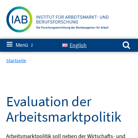
Springe
zum
Inhalt
Suchen nach:
≡
English
Menü
✘
Startseite
Evaluation der
Arbeitsmarktpolitik
Arbeitsmarktpolitik soll neben der Wirtschafts- und