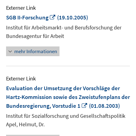
Externer Link
In
SGB II-Forschung
(19.10.2005)
neuem
Institut für Arbeitsmarkt- und Berufsforschung der
Fenster
Bundesagentur für Arbeit
öffnen
mehr Informationen
Externer Link
Evaluation der Umsetzung der Vorschläge der
Hartz-Kommission sowie des Zweistufenplans der
In
Bundesregierung, Vorstudie 1
(01.08.2003)
neuem
Institut für Sozialforschung und Gesellschaftspolitik
Fenster
Apel, Helmut, Dr.
öffnen