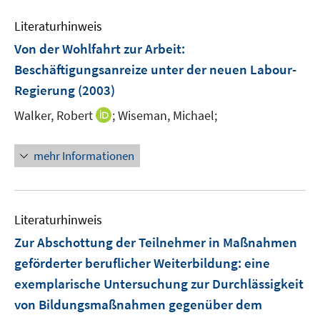
Literaturhinweis
Von der Wohlfahrt zur Arbeit
:
Beschäftigungsanreize unter der neuen Labour-
Regierung
(2003)
I
Walker, Robert
;
Wiseman, Michael;
n
n
mehr Informationen
e
u
e
m
Literaturhinweis
F
Zur Abschottung der Teilnehmer in Maßnahmen
e
geförderter beruflicher Weiterbildung
:
eine
n
exemplarische Untersuchung zur Durchlässigkeit
s
t
von Bildungsmaßnahmen gegenüber dem