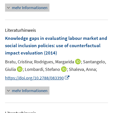
n
f
e
n
mehr Informationen
n
n
e
e
u
n
e
Literaturhinweis
m
F
Knowledge gaps in evaluating labour market and
e
social inclusion policies
:
use of counterfactual
n
impact evaluation
(2014)
s
t
I
Bratu, Cristina;
Rodrigues, Margarida
;
Santangelo,
e
n
I
I
Giulia
;
Lombardi, Stefano
;
Shaleva, Anna;
r
n
n
n
I
https://doi.org/10.2788/083390
ö
e
n
n
n
f
u
e
e
n
mehr Informationen
f
e
u
u
e
n
m
e
e
u
e
F
m
m
e
n
e
F
F