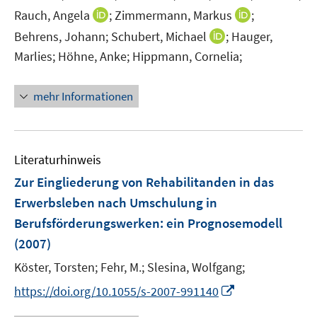
e
t
I
I
Rauch, Angela
;
Zimmermann, Markus
;
r
e
n
n
I
Behrens, Johann;
Schubert, Michael
;
Hauger,
ö
r
n
n
n
Marlies;
Höhne, Anke;
Hippmann, Cornelia;
f
ö
e
e
n
f
f
u
u
e
n
mehr Informationen
f
e
e
u
e
n
m
m
e
n
e
F
F
m
n
e
e
F
Literaturhinweis
n
n
e
Zur Eingliederung von Rehabilitanden in das
s
s
n
t
t
Erwerbsleben nach Umschulung in
s
e
e
Berufsförderungswerken
:
ein Prognosemodell
t
r
r
e
(2007)
ö
ö
r
Köster, Torsten;
Fehr, M.;
Slesina, Wolfgang;
f
f
ö
f
f
I
f
https://doi.org/10.1055/s-2007-991140
n
n
n
f