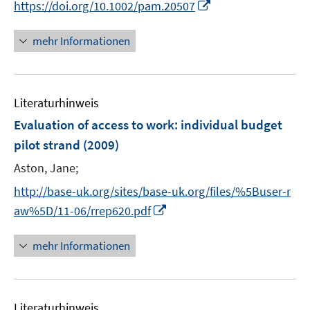
t
I
https://doi.org/10.1002/pam.20507
ö
ö
n
e
n
f
f
e
r
n
mehr Informationen
f
f
u
ö
e
n
n
e
f
u
e
e
m
f
e
n
n
F
n
Literaturhinweis
m
e
e
F
Evaluation of access to work
:
individual budget
n
n
e
pilot strand
(2009)
s
n
t
Aston, Jane;
s
e
t
http://base-uk.org/sites/base-uk.org/files/%5Buser-r
r
e
I
aw%5D/11-06/rrep620.pdf
ö
r
n
f
ö
n
mehr Informationen
f
f
e
n
f
u
e
n
e
n
e
Literaturhinweis
m