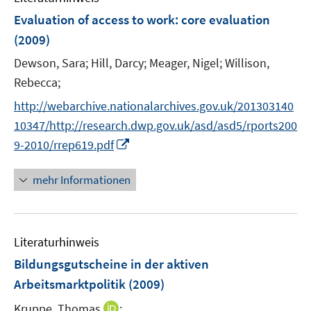
n
F
Evaluation of access to work
:
core evaluation
e
(2009)
n
Dewson, Sara;
Hill, Darcy;
Meager, Nigel;
Willison,
s
t
Rebecca;
e
http://webarchive.nationalarchives.gov.uk/201303140
r
10347/http://research.dwp.gov.uk/asd/asd5/rports200
ö
I
9-2010/rrep619.pdf
f
n
f
n
mehr Informationen
n
e
e
u
n
e
Literaturhinweis
m
F
Bildungsgutscheine in der aktiven
e
Arbeitsmarktpolitik
(2009)
n
I
Kruppe, Thomas
;
s