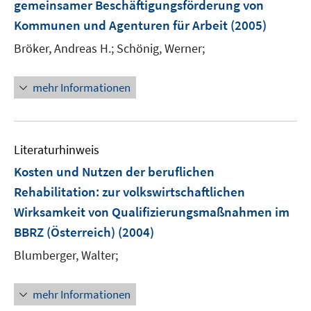
e
gemeinsamer Beschäftigungsförderung von
ö
r
Kommunen und Agenturen für Arbeit
(2005)
f
ö
f
Bröker, Andreas H.;
Schönig, Werner;
f
n
f
e
n
mehr Informationen
n
e
n
Literaturhinweis
Kosten und Nutzen der beruflichen
Rehabilitation
:
zur volkswirtschaftlichen
Wirksamkeit von Qualifizierungsmaßnahmen im
BBRZ (Österreich)
(2004)
Blumberger, Walter;
mehr Informationen