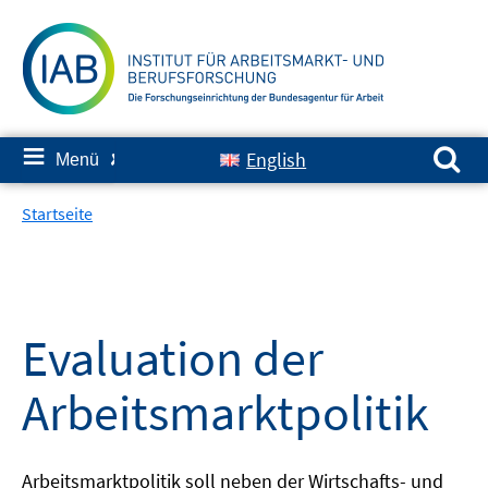
Springe
zum
Inhalt
Suchen nach:
≡
English
Menü
✘
Startseite
Evaluation der
Arbeitsmarktpolitik
Arbeitsmarktpolitik soll neben der Wirtschafts- und