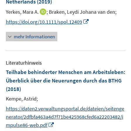
Netherlands
(2019)
t
t
n
e
e
I
Yerkes, Mara A.
;
Braken, Leydi Johana van den;
s
r
r
n
t
I
https://doi.org/10.1111/spol.12409
ö
ö
n
e
n
f
f
e
r
n
mehr Informationen
f
f
u
ö
e
n
n
e
f
u
e
e
m
f
e
n
n
F
n
Literaturhinweis
m
e
e
F
Teilhabe behinderter Menschen am Arbeitsleben
:
n
n
e
Überblick über die Neuerungen durch das BTHG
s
n
(2018)
t
s
e
t
Kempe, Astrid;
r
e
https://daten2.verwaltungsportal.de/dateien/seitenge
ö
r
nerator/2dfbfa463a4d7f71be425968cfed6a22203482/i
f
ö
f
I
mpulse86-web.pdf
f
n