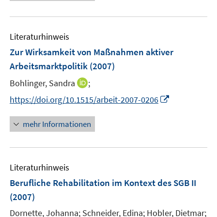
n
e
e
u
n
e
Literaturhinweis
m
F
Zur Wirksamkeit von Maßnahmen aktiver
e
Arbeitsmarktpolitik
(2007)
n
I
Bohlinger, Sandra
;
s
n
t
I
https://doi.org/10.1515/arbeit-2007-0206
n
e
n
e
r
n
mehr Informationen
u
ö
e
e
f
u
m
f
e
F
n
Literaturhinweis
m
e
e
F
Berufliche Rehabilitation im Kontext des SGB II
n
n
e
(2007)
s
n
t
Dornette, Johanna;
Schneider, Edina;
Hobler, Dietmar;
s