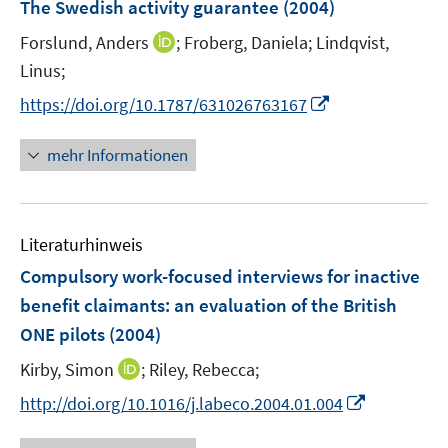
F
The Swedish activity guarantee
(2004)
s
n
e
t
s
I
Forslund, Anders
;
Froberg, Daniela;
Lindqvist,
n
e
t
n
Linus;
s
r
e
n
t
I
https://doi.org/10.1787/631026763167
ö
r
e
e
n
f
ö
u
r
n
f
mehr Informationen
f
e
ö
e
n
f
m
f
u
e
n
F
f
e
n
e
e
n
Literaturhinweis
m
n
n
e
F
Compulsory work-focused interviews for inactive
s
n
e
benefit claimants
:
an evaluation of the British
t
n
e
ONE pilots
(2004)
s
r
t
I
Kirby, Simon
;
Riley, Rebecca;
ö
e
n
I
f
http://doi.org/10.1016/j.labeco.2004.01.004
r
n
n
f
ö
e