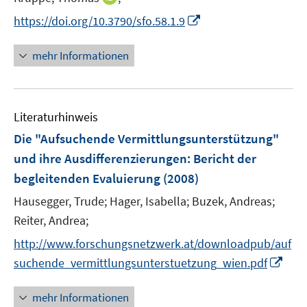
n
t
I
https://doi.org/10.3790/sfo.58.1.9
n
e
n
e
r
n
mehr Informationen
u
ö
e
e
f
u
m
f
e
F
n
Literaturhinweis
m
e
e
F
Die "Aufsuchende Vermittlungsunterstützung"
n
n
e
und ihre Ausdifferenzierungen
:
Bericht der
s
n
begleitenden Evaluierung
t
(2008)
s
e
t
Hausegger, Trude;
Hager, Isabella;
Buzek, Andreas;
r
e
Reiter, Andrea;
ö
r
http://www.forschungsnetzwerk.at/downloadpub/auf
f
ö
f
I
suchende_vermittlungsunterstuetzung_wien.pdf
f
n
n
f
e
n
mehr Informationen
n