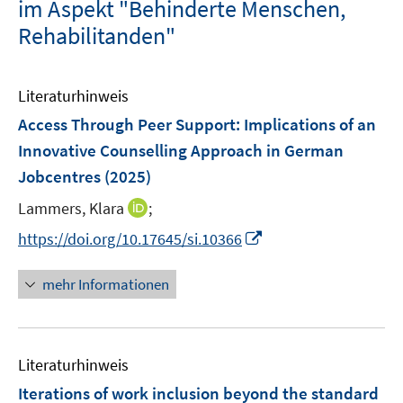
im Aspekt "Behinderte Menschen,
Rehabilitanden"
Literaturhinweis
Access Through Peer Support: Implications of an
Innovative Counselling Approach in German
Jobcentres
(2025)
I
Lammers, Klara
;
n
I
https://doi.org/10.17645/si.10366
n
n
e
n
mehr Informationen
u
e
e
u
m
e
F
Literaturhinweis
m
e
F
Iterations of work inclusion beyond the standard
n