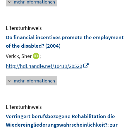
n
n
mehr Informationen
f
u
e
e
f
e
u
n
n
m
e
e
F
Literaturhinweis
m
n
e
F
Do financial incentives promote the employment
n
e
of the disabled?
(2004)
s
n
t
I
Verick, Sher
;
s
e
n
t
I
http://hdl.handle.net/10419/20520
r
n
e
n
ö
e
r
n
mehr Informationen
f
u
ö
e
f
e
f
u
n
m
f
e
e
F
n
Literaturhinweis
m
n
e
e
F
Verringert berufsbezogene Rehabilitation die
n
n
e
Wiedereingliederungswahrscheinlichkeit?
:
zur
s
n