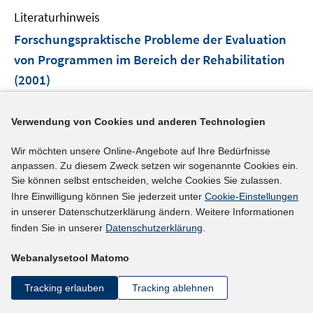
Literaturhinweis
Forschungspraktische Probleme der Evaluation
von Programmen im Bereich der Rehabilitation
(2001)
Faßmann, Hendrik;
Verwendung von Cookies und anderen Technologien
mehr Informationen
Wir möchten unsere Online-Angebote auf Ihre Bedürfnisse
anpassen. Zu diesem Zweck setzen wir sogenannte Cookies ein.
Sie können selbst entscheiden, welche Cookies Sie zulassen.
Ihre Einwilligung können Sie jederzeit unter
Cookie-Einstellungen
Literaturhinweis
in unserer Datenschutzerklärung ändern. Weitere Informationen
Disparities in job placement outcomes among
finden Sie in unserer
Datenschutzerklärung
.
deaf, late-deafened, and hard-of-hearing
Webanalysetool Matomo
consumers
(2001)
Tracking erlauben
Tracking ablehnen
Moore, Coray L.;