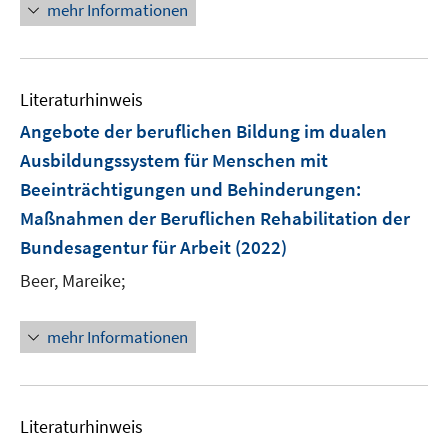
n
n
f
mehr Informationen
f
u
u
e
e
n
f
e
e
n
u
e
n
m
m
e
n
e
F
F
Literaturhinweis
m
n
e
e
F
Angebote der beruflichen Bildung im dualen
n
n
e
Ausbildungssystem für Menschen mit
s
s
n
Beeinträchtigungen und Behinderungen
t
t
:
s
e
e
Maßnahmen der Beruflichen Rehabilitation der
t
r
r
e
Bundesagentur für Arbeit
(2022)
ö
ö
r
Beer, Mareike;
f
f
ö
f
f
f
n
n
mehr Informationen
f
e
e
n
n
n
e
n
Literaturhinweis