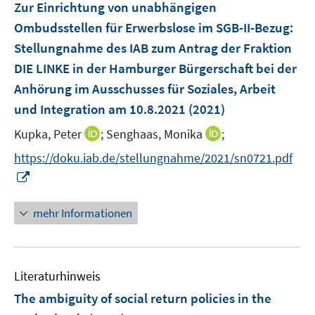
Zur Einrichtung von unabhängigen
Ombudsstellen für Erwerbslose im SGB-II-Bezug
:
Stellungnahme des IAB zum Antrag der Fraktion
DIE LINKE in der Hamburger Bürgerschaft bei der
Anhörung im Ausschusses für Soziales, Arbeit
und Integration am 10.8.2021
(2021)
I
I
Kupka, Peter
;
Senghaas, Monika
;
n
n
https://doku.iab.de/stellungnahme/2021/sn0721.pdf
n
n
I
e
e
n
u
u
n
mehr Informationen
e
e
e
m
m
u
F
F
e
e
e
Literaturhinweis
m
n
n
F
The ambiguity of social return policies in the
s
s
e