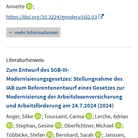
r
n
f
I
Annette
;
ö
n
n
n
I
f
https://doi.org/10.3224/gender.v16i2.03
e
e
n
n
f
u
n
e
n
n
mehr Informationen
e
u
e
e
m
e
u
n
F
m
e
e
F
Literaturhinweis
m
n
e
F
Zum Entwurf des SGB-III-
s
n
e
t
Modernisierungsgesetzes
:
Stellungnahme des
s
n
e
IAB zum Referentenentwurf eines Gesetzes zur
t
s
r
e
Modernisierung der Arbeitslosenversicherung
t
ö
r
e
und Arbeitsförderung am 24.7.2024
(2024)
f
ö
r
f
I
I
Anger, Silke
;
Toussaint, Carina
;
Lerche, Adrian
f
ö
n
n
n
f
I
I
I
;
Stephan, Gesine
;
Oberfichtner, Michael
;
f
e
n
n
n
n
n
n
f
I
I
Tübbicke, Stefan
;
Bernhard, Sarah
;
Janssen,
n