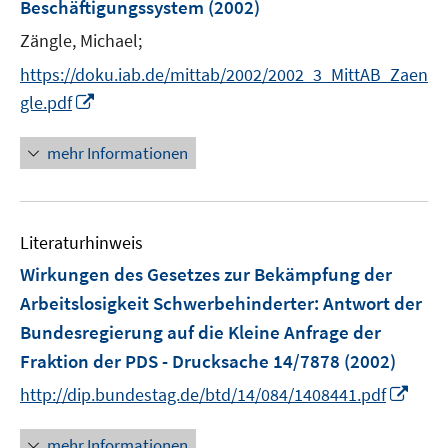
e
Beschäftigungssystem
(2002)
r
Zängle, Michael;
ö
f
https://doku.iab.de/mittab/2002/2002_3_MittAB_Zaen
f
I
gle.pdf
n
n
e
n
mehr Informationen
n
e
u
e
Literaturhinweis
m
F
Wirkungen des Gesetzes zur Bekämpfung der
e
Arbeitslosigkeit Schwerbehinderter
:
Antwort der
n
Bundesregierung auf die Kleine Anfrage der
s
Fraktion der PDS - Drucksache 14/7878
(2002)
t
e
I
http://dip.bundestag.de/btd/14/084/1408441.pdf
r
n
ö
n
mehr Informationen