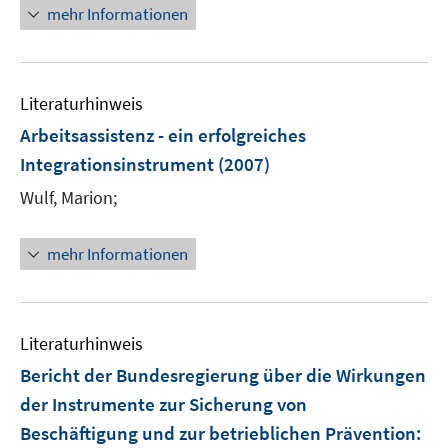
e
e
n
n
mehr Informationen
n
n
e
e
u
n
e
Literaturhinweis
m
F
Arbeitsassistenz - ein erfolgreiches
e
Integrationsinstrument
(2007)
n
Wulf, Marion;
s
t
e
mehr Informationen
r
ö
f
Literaturhinweis
f
n
Bericht der Bundesregierung über die Wirkungen
e
der Instrumente zur Sicherung von
n
Beschäftigung und zur betrieblichen Prävention
: