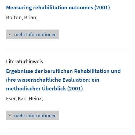
F
Measuring rehabilitation outcomes
(2001)
e
Bolton, Brian;
n
s
t
mehr Informationen
e
r
ö
Literaturhinweis
f
f
Ergebnisse der beruflichen Rehabilitation und
n
ihre wissenschaftliche Evaluation
:
ein
e
methodischer Überblick
(2001)
n
Eser, Karl-Heinz;
mehr Informationen