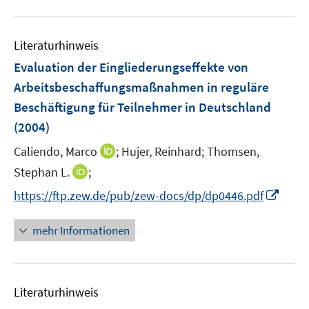
Literaturhinweis
Evaluation der Eingliederungseffekte von
Arbeitsbeschaffungsmaßnahmen in reguläre
Beschäftigung für Teilnehmer in Deutschland
(2004)
I
Caliendo, Marco
;
Hujer, Reinhard;
Thomsen,
n
I
Stephan L.
;
n
n
I
https://ftp.zew.de/pub/zew-docs/dp/dp0446.pdf
e
n
n
u
e
n
mehr Informationen
e
u
e
m
e
u
F
m
e
e
F
Literaturhinweis
m
n
e