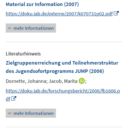
Material zur Information
(2007)
I
https://doku.iab.de/externe/2007/k070731p02.pdf
n
n
mehr Informationen
e
u
e
Literaturhinweis
m
F
Zielgruppenerreichung und Teilnehmerstruktur
e
des Jugendsofortprogramms JUMP
(2006)
n
I
Dornette, Johanna;
Jacob, Marita
;
s
n
t
https://doku.iab.de/forschungsbericht/2006/fb1606.p
n
e
I
df
e
r
n
u
ö
n
mehr Informationen
e
f
e
m
f
u