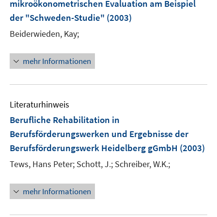
mikroökonometrischen Evaluation am Beispiel
t
s
e
der "Schweden-Studie"
(2003)
t
r
e
Beiderwieden, Kay;
ö
r
f
ö
mehr Informationen
f
f
n
f
e
n
n
e
Literaturhinweis
n
Berufliche Rehabilitation in
Berufsförderungswerken und Ergebnisse der
Berufsförderungswerk Heidelberg gGmbH
(2003)
Tews, Hans Peter;
Schott, J.;
Schreiber, W.K.;
mehr Informationen