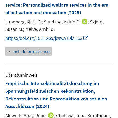
e
service
:
Personalized welfare services in the era
s
n
of activation and innovation
t
(2025)
s
e
t
I
Lundberg, Kjetil G.;
Sundsbø, Astrid O.
;
Skjold,
r
e
n
Suzan M.;
Melve, Arnhild;
ö
r
n
I
f
https://doi.org/10.31265/jcsw.v19i2.663
ö
e
n
f
f
u
n
n
mehr Informationen
f
e
e
e
n
m
u
n
e
F
e
n
e
Literaturhinweis
m
n
F
Empirische Intersektionalitätsforschung im
s
e
Spannungsfeld zwischen Rekonstruktion,
t
n
e
Dekonstruktion und Reproduktion von sozialen
s
r
Ausschlüssen
(2024)
t
ö
e
I
Afeworki Abay, Robel
;
Cholewa, Julia;
Korntheuer,
f