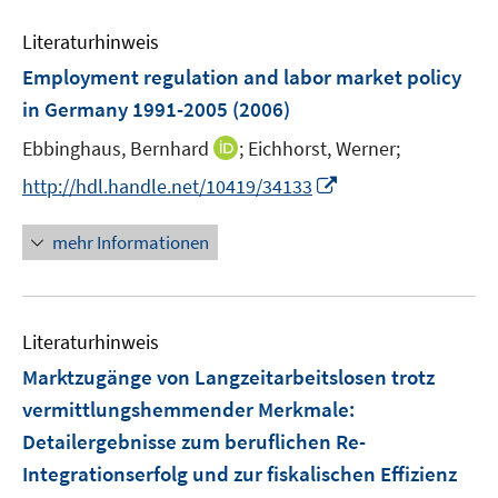
F
n
e
e
e
Literaturhinweis
m
n
n
F
Employment regulation and labor market policy
s
e
in Germany 1991-2005
(2006)
t
n
e
I
Ebbinghaus, Bernhard
;
Eichhorst, Werner;
s
r
n
t
I
http://hdl.handle.net/10419/34133
ö
n
e
n
f
e
r
n
mehr Informationen
f
u
ö
e
n
e
f
u
e
m
f
e
n
F
n
Literaturhinweis
m
e
e
F
Marktzugänge von Langzeitarbeitslosen trotz
n
n
e
vermittlungshemmender Merkmale
:
s
n
Detailergebnisse zum beruflichen Re-
t
s
e
Integrationserfolg und zur fiskalischen Effizienz
t
r