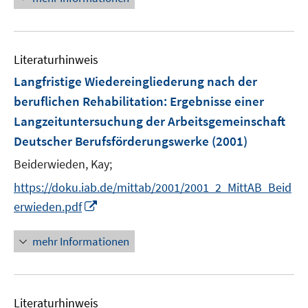
f
e
f
u
n
e
e
Literaturhinweis
m
n
F
Langfristige Wiedereingliederung nach der
e
beruflichen Rehabilitation
:
Ergebnisse einer
n
Langzeituntersuchung der Arbeitsgemeinschaft
s
Deutscher Berufsförderungswerke
(2001)
t
e
Beiderwieden, Kay;
r
https://doku.iab.de/mittab/2001/2001_2_MittAB_Beid
ö
I
erwieden.pdf
f
n
f
n
mehr Informationen
n
e
e
u
n
e
Literaturhinweis
m