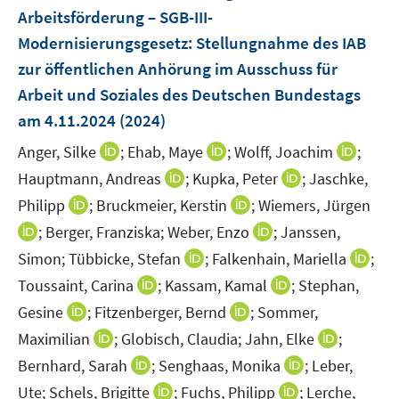
Arbeitsförderung – SGB-III-
s
s
t
t
Modernisierungsgesetz
:
Stellungnahme des IAB
e
e
zur öffentlichen Anhörung im Ausschuss für
r
r
Arbeit und Soziales des Deutschen Bundestags
ö
ö
am 4.11.2024
(2024)
f
f
f
f
I
I
I
Anger, Silke
;
Ehab, Maye
;
Wolff, Joachim
;
n
n
n
n
n
I
I
Hauptmann, Andreas
;
Kupka, Peter
;
Jaschke,
e
e
n
n
n
n
n
I
I
Philipp
;
Bruckmeier, Kerstin
;
Wiemers, Jürgen
n
n
e
e
e
n
n
n
n
I
I
;
Berger, Franziska;
Weber, Enzo
;
Janssen,
u
u
u
e
e
n
n
n
n
e
I
e
e
I
Simon;
Tübbicke, Stefan
;
Falkenhain, Mariella
;
u
u
e
e
n
n
m
n
m
m
n
I
e
I
e
Toussaint, Carina
;
Kassam, Kamal
;
Stephan,
u
u
e
e
F
n
F
F
n
n
m
n
m
I
e
I
e
Gesine
;
Fitzenberger, Bernd
;
Sommer,
u
u
e
e
e
e
e
n
F
n
F
n
m
n
m
e
I
e
I
Maximilian
;
Globisch, Claudia;
Jahn, Elke
;
n
u
n
n
u
e
e
e
e
n
F
n
F
m
n
m
n
s
I
e
s
I
s
e
Bernhard, Sarah
;
Senghaas, Monika
;
Leber,
u
n
u
n
e
e
e
e
F
n
F
n
t
n
m
t
n
t
m
e
I
s
e
I
s
Ute;
Schels, Brigitte
;
Fuchs, Philipp
;
Lerche,
u
n
u
n