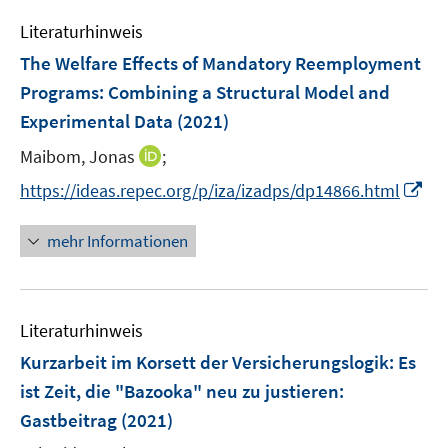
e
s
n
e
Literaturhinweis
m
t
s
n
F
e
The Welfare Effects of Mandatory Reemployment
t
s
e
r
e
Programs: Combining a Structural Model and
t
n
ö
r
e
Experimental Data
(2021)
s
f
ö
r
t
f
I
Maibom, Jonas
;
f
ö
e
n
n
f
I
f
https://ideas.repec.org/p/iza/izadps/dp14866.html
r
e
n
n
n
f
ö
n
e
e
n
n
mehr Informationen
f
u
n
e
e
f
e
u
n
n
m
e
e
F
Literaturhinweis
m
n
e
F
Kurzarbeit im Korsett der Versicherungslogik: Es
n
e
ist Zeit, die "Bazooka" neu zu justieren
:
s
n
Gastbeitrag
(2021)
t
s
e