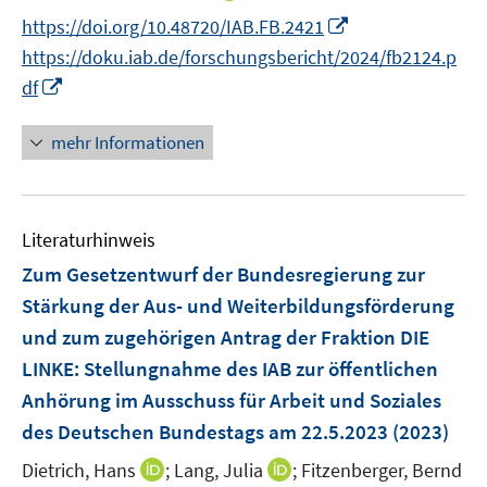
ö
e
e
n
n
e
n
n
n
f
f
I
https://doi.org/10.48720/IAB.FB.2421
f
n
n
e
e
r
e
e
n
n
n
n
f
https://doku.iab.de/forschungsbericht/2024/fb2124.p
u
u
ö
n
n
e
e
e
n
n
I
e
e
df
f
u
n
n
e
e
n
m
m
f
e
u
n
n
F
F
n
mehr Informationen
m
e
e
e
e
e
F
m
u
n
n
n
e
F
e
s
s
n
e
Literaturhinweis
m
t
t
s
n
F
e
e
Zum Gesetzentwurf der Bundesregierung zur
t
s
e
r
r
e
Stärkung der Aus- und Weiterbildungsförderung
t
n
ö
ö
r
und zum zugehörigen Antrag der Fraktion DIE
e
s
f
f
ö
r
LINKE
:
Stellungnahme des IAB zur öffentlichen
t
f
f
f
ö
e
Anhörung im Ausschuss für Arbeit und Soziales
n
n
f
f
r
e
e
des Deutschen Bundestags am 22.5.2023
(2023)
n
f
ö
n
n
e
n
I
I
Dietrich, Hans
;
Lang, Julia
;
Fitzenberger, Bernd
f
n