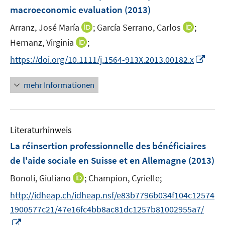
n
e
macroeconomic evaluation
(2013)
n
I
I
Arranz, José María
;
García Serrano, Carlos
;
s
n
n
t
I
Hernanz, Virginia
;
n
n
e
n
I
https://doi.org/10.1111/j.1564-913X.2013.00182.x
e
e
r
n
n
u
u
ö
e
n
mehr Informationen
e
e
f
u
e
m
m
f
e
u
F
F
n
m
e
e
e
e
F
Literaturhinweis
m
n
n
n
e
F
La réinsertion professionnelle des bénéficiaires
s
s
n
e
t
t
de l'aide sociale en Suisse et en Allemagne
(2013)
s
n
e
e
t
I
Bonoli, Giuliano
;
Champion, Cyrielle;
s
r
r
e
n
t
http://idheap.ch/idheap.nsf/e83b7796b034f104c12574
ö
ö
r
n
e
f
f
1900577c21/47e16fc4bb8ac81dc1257b81002955a7/
ö
e
r
f
f
I
f