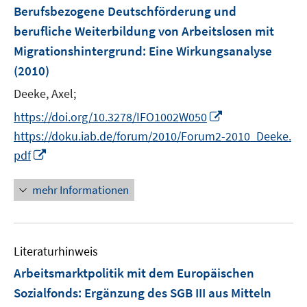
n
F
Berufsbezogene Deutschförderung und
e
berufliche Weiterbildung von Arbeitslosen mit
n
Migrationshintergrund: Eine Wirkungsanalyse
s
(2010)
t
e
Deeke, Axel;
r
I
https://doi.org/10.3278/IFO1002W050
ö
n
https://doku.iab.de/forum/2010/Forum2-2010_Deeke.
f
n
I
f
pdf
e
n
n
u
n
e
mehr Informationen
e
e
n
m
u
F
e
e
Literaturhinweis
m
n
F
Arbeitsmarktpolitik mit dem Europäischen
s
e
Sozialfonds
:
Ergänzung des SGB III aus Mitteln
t
n