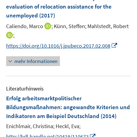
n
e
evaluation of relocation assistance for the
n
unemployed
(2017)
s
t
I
Caliendo, Marco
;
Künn, Steffen;
Mahlstedt, Robert
e
n
I
;
r
n
n
I
https://doi.org/10.1016/j.jpubeco.2017.02.008
ö
e
n
n
f
u
e
n
mehr Informationen
f
e
u
e
n
m
e
u
e
F
m
e
n
e
F
Literaturhinweis
m
n
e
F
Erfolg arbeitsmarktpolitischer
s
n
e
t
Bildungsmaßnahmen
:
angewandte Kriterien und
s
n
e
Indikatoren am Beispiel Deutschland
t
(2014)
s
r
e
t
Enichlmair, Christina;
Heckl, Eva;
ö
r
e
I
f
http://hdl.handle.net/10419/110673