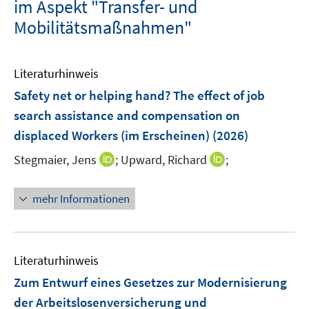
im Aspekt "Transfer- und
Mobilitätsmaßnahmen"
Literaturhinweis
Safety net or helping hand? The effect of job
search assistance and compensation on
displaced Workers (im Erscheinen)
(2026)
I
I
Stegmaier, Jens
;
Upward, Richard
;
n
n
n
n
mehr Informationen
e
e
u
u
e
e
m
m
Literaturhinweis
F
F
Zum Entwurf eines Gesetzes zur Modernisierung
e
e
der Arbeitslosenversicherung und
n
n