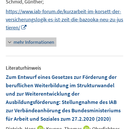
t
Schmid, Günther;
r
e
https://www.iab-forum.de/kurzarbeit-im-korsett-der-
ö
r
versicherungslogik-es-ist-zeit-die-bazooka-neu-zu-jus
f
ö
f
I
tieren/
f
n
n
f
e
n
mehr Informationen
n
n
e
e
u
n
e
Literaturhinweis
m
F
Zum Entwurf eines Gesetzes zur Förderung der
e
beruflichen Weiterbildung im Strukturwandel
n
und zur Weiterentwicklung der
s
Ausbildungsförderung
:
Stellungnahme des IAB
t
e
zur Verbändeanhörung des Bundesministeriums
r
für Arbeit und Soziales zum 27.2.2020
(2020)
ö
I
I
Dietrich, Hans
;
Kruppe, Thomas
;
Oberfichtner,