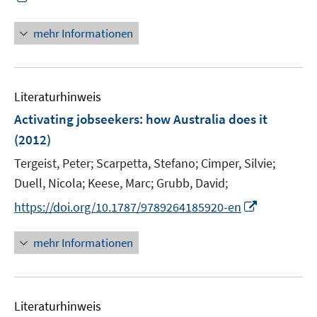
u
ö
n
n
n
f
e
f
e
e
n
n
mehr Informationen
m
f
n
n
e
e
F
n
u
n
e
e
e
n
n
Literaturhinweis
m
s
F
Activating jobseekers
:
how Australia does it
t
e
e
(2012)
n
r
Tergeist, Peter;
Scarpetta, Stefano;
Cimper, Silvie;
s
ö
t
Duell, Nicola;
Keese, Marc;
Grubb, David;
f
e
f
I
https://doi.org/10.1787/9789264185920-en
r
n
n
ö
e
n
mehr Informationen
f
n
e
f
u
n
e
e
Literaturhinweis
m