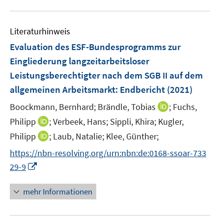
m
f
u
n
F
n
e
e
e
Literaturhinweis
m
n
n
F
Evaluation des ESF-Bundesprogramms zur
s
e
Eingliederung langzeitarbeitsloser
t
n
e
Leistungsberechtigter nach dem SGB II auf dem
s
r
allgemeinen Arbeitsmarkt
:
Endbericht
(2021)
t
ö
e
I
Boockmann, Bernhard;
Brändle, Tobias
;
Fuchs,
f
r
n
f
I
Philipp
;
Verbeek, Hans;
Sippli, Khira;
Kugler,
ö
n
n
n
I
Philipp
;
Laub, Natalie;
Klee, Günther;
f
e
e
n
n
f
https://nbn-resolving.org/urn:nbn:de:0168-ssoar-733
u
n
e
n
n
I
e
29-9
u
e
e
n
m
e
u
n
n
F
mehr Informationen
m
e
e
e
F
m
u
n
e
F