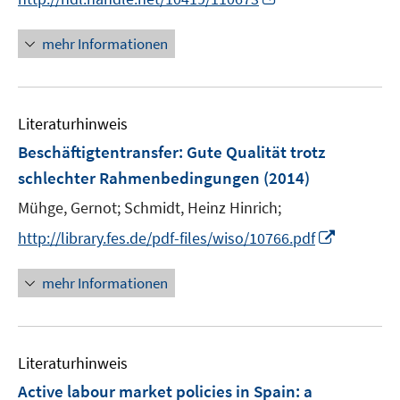
ö
r
n
f
f
ö
n
n
mehr Informationen
f
f
e
e
n
f
u
n
e
n
e
n
e
Literaturhinweis
m
n
F
Beschäftigtentransfer: Gute Qualität trotz
e
schlechter Rahmenbedingungen
(2014)
n
Mühge, Gernot;
Schmidt, Heinz Hinrich;
s
t
I
http://library.fes.de/pdf-files/wiso/10766.pdf
e
n
r
n
mehr Informationen
ö
e
f
u
f
e
n
Literaturhinweis
m
e
F
Active labour market policies in Spain
:
a