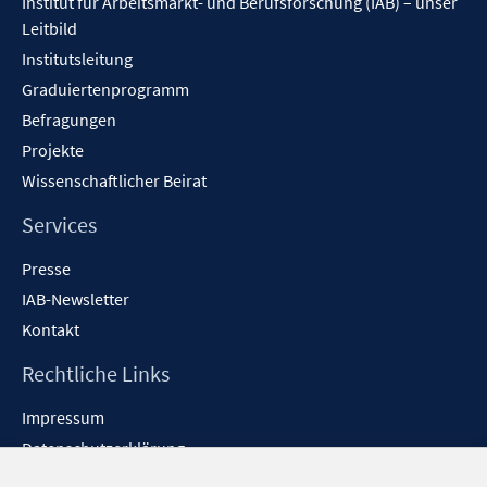
Institut für Arbeitsmarkt- und Berufsforschung (IAB) – unser
f
Leitbild
n
Institutsleitung
e
n
Graduiertenprogramm
Befragungen
Projekte
Wissenschaftlicher Beirat
Services
Presse
IAB-Newsletter
Kontakt
Rechtliche Links
Impressum
Datenschutzerklärung
Erklärung zur Barrierefreiheit