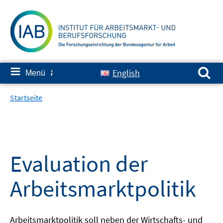
Springe
zum
Inhalt
Suchen nach:
≡
English
Menü
✘
Startseite
Evaluation der
Arbeitsmarktpolitik
Arbeitsmarktpolitik soll neben der Wirtschafts- und