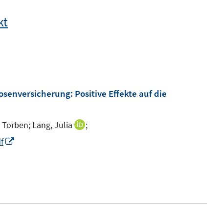
kt
enversicherung: Positive Effekte auf die
 Torben;
Lang, Julia
;
I
n
I
f
n
n
e
n
u
e
e
u
m
e