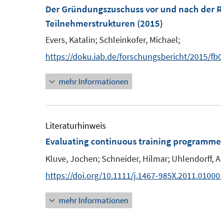
F
F
m
Der Gründungszuschuss vor und nach der 
e
e
F
Teilnehmerstrukturen
(2015)
n
n
e
Evers, Katalin;
Schleinkofer, Michael;
s
s
n
https://doku.iab.de/forschungsbericht/2015/fb
t
t
s
e
e
t
mehr Informationen
r
r
e
ö
ö
r
f
f
ö
Literaturhinweis
f
f
f
Evaluating continuous training programmes
n
n
f
e
e
Kluve, Jochen;
Schneider, Hilmar;
Uhlendorff, 
n
n
n
e
https://doi.org/10.1111/j.1467-985X.2011.01000
n
mehr Informationen