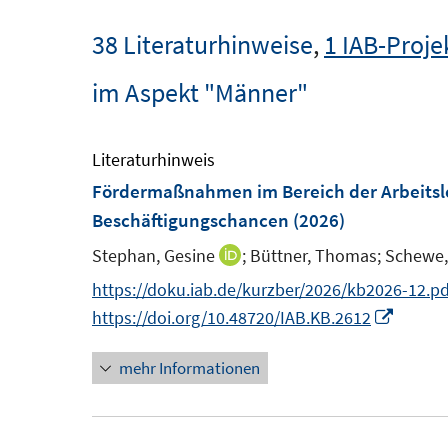
38 Literaturhinweise
,
1 IAB-Proje
im Aspekt "Männer"
Literaturhinweis
Fördermaßnahmen im Bereich der Arbeitslos
Beschäftigungschancen
(2026)
Stephan, Gesine
;
Büttner, Thomas;
Schewe,
I
n
https://doku.iab.de/kurzber/2026/kb2026-12.pd
n
I
https://doi.org/10.48720/IAB.KB.2612
e
n
mehr Informationen
u
n
e
e
m
u