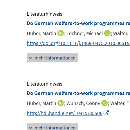
Literaturhinweis
Do German welfare-to-work programmes re
Huber, Martin
;
Lechner, Michael
;
Walter
I
I
n
n
https://doi.org/10.1111/j.1468-0475.2010.00515
n
n
mehr Informationen
e
e
u
u
e
e
m
m
Literaturhinweis
F
F
Do German welfare-to-work programmes re
e
e
Huber, Martin
;
Wunsch, Conny
;
Walter, 
I
I
n
n
n
n
I
http://hdl.handle.net/10419/35506
s
s
n
n
n
t
t
mehr Informationen
e
e
n