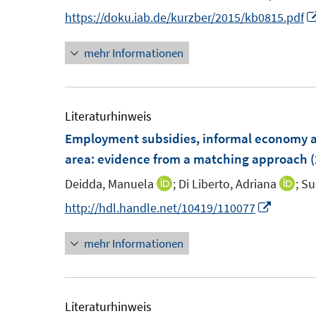
s
https://doku.iab.de/kurzber/2015/kb0815.pdf
t
t
e
mehr Informationen
r
r
ö
f
f
Literaturhinweis
f
f
Employment subsidies, informal economy a
n
area
:
evidence from a matching approach
(
e
n
Deidda, Manuela
;
Di Liberto, Adriana
;
Su
I
I
n
n
I
http://hdl.handle.net/10419/110077
n
n
n
mehr Informationen
e
e
n
u
u
e
e
e
u
m
m
e
Literaturhinweis