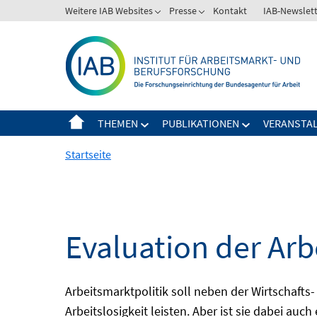
Springe
Weitere IAB Websites
Presse
Kontakt
IAB-Newslet
zum
Inhalt
THEMEN
PUBLIKATIONEN
VERANSTA
Startseite
Evaluation der Arb
Arbeitsmarktpolitik soll neben der Wirtschafts-
Arbeitslosigkeit leisten. Aber ist sie dabei au