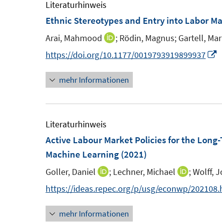
F
e
Literaturhinweis
e
m
Ethnic Stereotypes and Entry into Labor M
n
F
Arai, Mahmood
;
Rödin, Magnus;
Gartell, Mar
I
s
e
n
I
https://doi.org/10.1177/0019793919899937
t
n
n
n
e
s
mehr Informationen
e
n
r
t
u
e
ö
e
e
u
f
r
m
e
Literaturhinweis
f
ö
F
Active Labour Market Policies for the Lon
n
f
e
F
Machine Learning
(2021)
e
f
n
e
n
n
Goller, Daniel
;
Lechner, Michael
;
Wolff, 
I
I
s
n
e
n
n
https://ideas.repec.org/p/usg/econwp/202108.
t
s
n
n
n
e
t
mehr Informationen
e
e
r
e