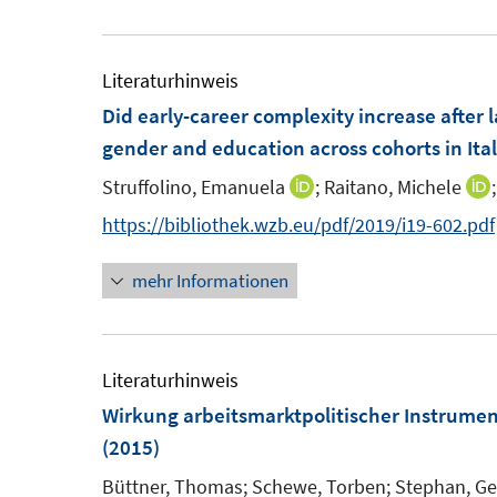
u
u
ö
r
e
e
f
ö
m
m
Literaturhinweis
f
f
F
F
Did early-career complexity increase after
n
f
e
e
gender and education across cohorts in Ita
e
n
n
n
n
e
Struffolino, Emanuela
;
Raitano, Michele
;
I
I
s
s
n
n
https://bibliothek.wzb.eu/pdf/2019/i19-602.pdf
t
t
n
e
e
mehr Informationen
e
r
r
u
ö
ö
e
f
f
m
Literaturhinweis
f
f
F
Wirkung arbeitsmarktpolitischer Instrume
n
n
e
(2015)
e
e
n
n
n
Büttner, Thomas;
Schewe, Torben;
Stephan, Ge