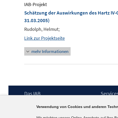
IAB-Projekt
Schätzung der Auswirkungen des Hartz IV-G
31.03.2005)
Rudolph, Helmut;
Link zur Projektseite
mehr Informationen
Footer
Das IAB
Service
Inhalt
Institut für Arbeitsmarkt- und
Presse
Verwendung von Cookies und anderen Techn
Berufsforschung (IAB) – unser Leitbild
IAB-Newsl
Institutsleitung
Kontakt
Wir möchten unsere Online-Angebote auf Ihre B