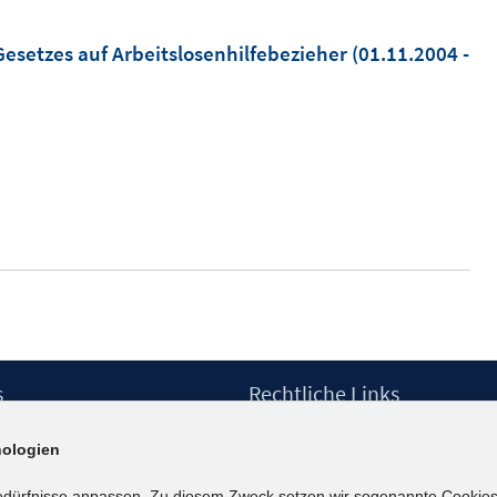
esetzes auf Arbeitslosenhilfebezieher
(01.11.2004 -
s
Rechtliche Links
Impressum
ologien
etter
Datenschutzerklärung
Erklärung zur Barrierefreiheit
edürfnisse anpassen. Zu diesem Zweck setzen wir sogenannte Cookies