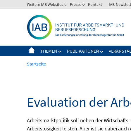
Springe
Weitere IAB Websites
Presse
Kontakt
IAB-Newslet
zum
Inhalt
THEMEN
PUBLIKATIONEN
VERANSTA
Startseite
Evaluation der Arb
Arbeitsmarktpolitik soll neben der Wirtschafts-
Arbeitslosigkeit leisten. Aber ist sie dabei au