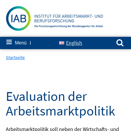
Springe
zum
Inhalt
Suchen nach:
≡
English
Menü
✘
Startseite
Evaluation der
Arbeitsmarktpolitik
Arbeitsmarktpolitik soll neben der Wirtschafts- und