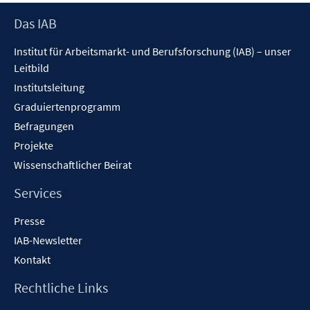
Footer
Das IAB
Inhalt
Institut für Arbeitsmarkt- und Berufsforschung (IAB) – unser
Leitbild
Institutsleitung
Graduiertenprogramm
Befragungen
Projekte
Wissenschaftlicher Beirat
Services
Presse
IAB-Newsletter
Kontakt
Rechtliche Links