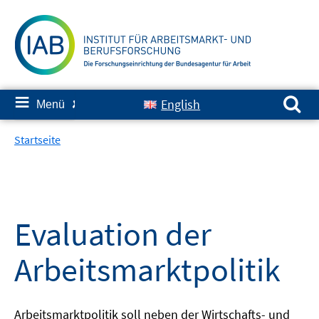
Springe
zum
Inhalt
Suchen nach:
≡
English
Menü
✘
Startseite
Evaluation der
Arbeitsmarktpolitik
Arbeitsmarktpolitik soll neben der Wirtschafts- und