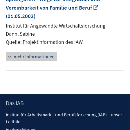
In
Vereinbarkeit von Familie und Beruf
neuem
(01.05.2002)
Fenster
Institut für Angewandte Wirtschaftsforschung
öffnen
Dann, Sabine
Quelle: Projektinformation des IAW
mehr Informationen
Footer
Das IAB
Inhalt
Institut für Arbeitsmarkt- und Berufsforschung (IAB) – unser
Leitbild
Institutsleitung