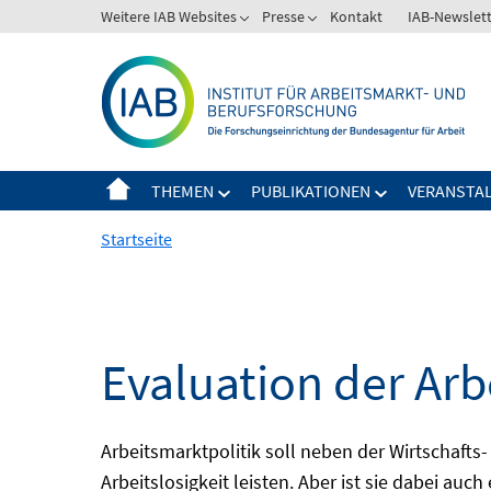
Springe
Weitere IAB Websites
Presse
Kontakt
IAB-Newslet
zum
Inhalt
THEMEN
PUBLIKATIONEN
VERANSTA
Startseite
Evaluation der Arb
Arbeitsmarktpolitik soll neben der Wirtschafts-
Arbeitslosigkeit leisten. Aber ist sie dabei au