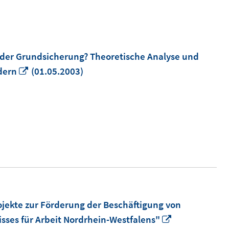
 der Grundsicherung? Theoretische Analyse und
In
dern
(01.05.2003)
neuem
Fenster
öffnen
ojekte zur Förderung der Beschäftigung von
In
sses für Arbeit Nordrhein-Westfalens"