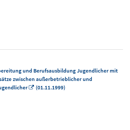
neuem
Fenster
öffnen
rbereitung und Berufsausbildung Jugendlicher mit
ätze zwischen außerbetrieblicher und
In
Jugendlicher
(01.11.1999)
neuem
Fenster
öffnen