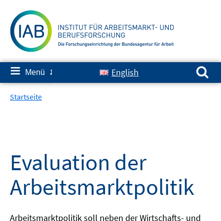
Springe
zum
Inhalt
Suchen nach:
≡
English
Menü
✘
Startseite
Evaluation der
Arbeitsmarktpolitik
Arbeitsmarktpolitik soll neben der Wirtschafts- und