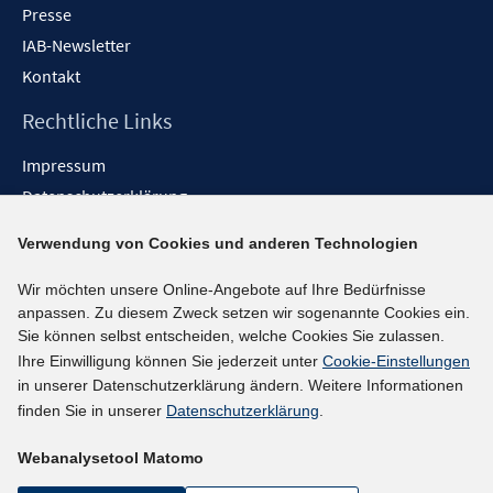
Presse
IAB-Newsletter
Kontakt
Rechtliche Links
Impressum
Datenschutzerklärung
Erklärung zur Barrierefreiheit
Verwendung von Cookies und anderen Technologien
Barrieren melden
Wir möchten unsere Online-Angebote auf Ihre Bedürfnisse
Social-Media-Kanäle
anpassen. Zu diesem Zweck setzen wir sogenannte Cookies ein.
Sie können selbst entscheiden, welche Cookies Sie zulassen.
BlueSky
Ihre Einwilligung können Sie jederzeit unter
Cookie-Einstellungen
YouTube
in unserer Datenschutzerklärung ändern. Weitere Informationen
LinkedIn
finden Sie in unserer
Datenschutzerklärung
.
XING
Webanalysetool Matomo
kununu