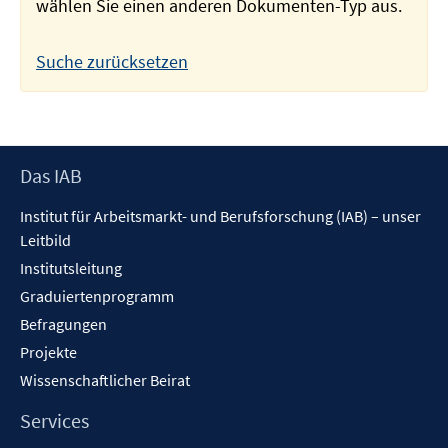
wählen Sie einen anderen Dokumenten-Typ aus.
Suche zurücksetzen
Footer
Das IAB
Inhalt
Institut für Arbeitsmarkt- und Berufsforschung (IAB) – unser
Leitbild
Institutsleitung
Graduiertenprogramm
Befragungen
Projekte
Wissenschaftlicher Beirat
Services