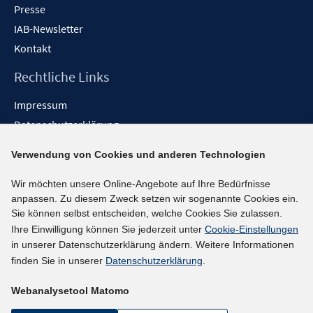
Presse
IAB-Newsletter
Kontakt
Rechtliche Links
Impressum
Datenschutzerklärung
Erklärung zur Barrierefreiheit
Verwendung von Cookies und anderen Technologien
Barrieren melden
Wir möchten unsere Online-Angebote auf Ihre Bedürfnisse
Social-Media-Kanäle
anpassen. Zu diesem Zweck setzen wir sogenannte Cookies ein.
Sie können selbst entscheiden, welche Cookies Sie zulassen.
BlueSky
Ihre Einwilligung können Sie jederzeit unter
Cookie-Einstellungen
YouTube
in unserer Datenschutzerklärung ändern. Weitere Informationen
LinkedIn
finden Sie in unserer
Datenschutzerklärung
.
XING
Webanalysetool Matomo
kununu