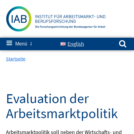
Springe
zum
Inhalt
Suchen nach:
≡
English
Menü
✘
Startseite
Evaluation der
Arbeitsmarktpolitik
Arbeitsmarktpolitik soll neben der Wirtschafts- und