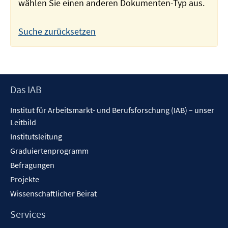
wählen Sie einen anderen Dokumenten-Typ aus.
Suche zurücksetzen
Footer
Das IAB
Inhalt
Institut für Arbeitsmarkt- und Berufsforschung (IAB) – unser
Leitbild
Institutsleitung
Graduiertenprogramm
Befragungen
Projekte
Wissenschaftlicher Beirat
Services