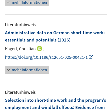
n
F
F
mehr Informationen
m
u
e
e
e
F
e
u
n
n
e
m
e
s
s
n
F
Literaturhinweis
m
t
t
s
e
F
e
e
Administrative data on German short-time work:
t
n
e
r
r
e
essentials and potentials
(2026)
s
n
ö
ö
r
t
I
Kagerl, Christian
;
s
f
f
ö
e
n
t
f
f
I
f
https://doi.org/10.1186/s12651-025-00421-1
r
n
e
n
n
n
f
ö
e
r
e
e
n
n
mehr Informationen
f
u
ö
n
n
e
e
f
e
f
u
n
n
m
f
e
e
F
n
Literaturhinweis
m
n
e
e
F
Selection into short-time work and the program’s
n
n
e
employment and windfall effects: Evidence from
s
n