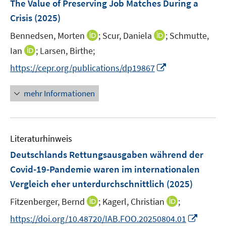
e
The Value of Preserving Job Matches During a
t
n
e
r
e
Crisis
(2025)
s
n
ö
r
t
I
I
Bennedsen, Morten
;
Scur, Daniela
;
Schmutte,
s
f
ö
e
n
n
t
I
f
Ian
;
Larsen, Birthe;
f
r
n
n
e
n
n
f
I
https://cepr.org/publications/dp19867
ö
e
e
r
n
e
n
n
f
u
u
ö
e
n
e
n
mehr Informationen
f
e
e
f
u
n
e
n
m
m
f
e
u
e
F
F
n
m
e
n
e
e
e
F
Literaturhinweis
m
n
n
n
e
F
Deutschlands Rettungsausgaben während der
s
s
n
e
t
t
Covid-19-Pandemie waren im internationalen
s
n
e
e
Vergleich eher unterdurchschnittlich
t
(2025)
s
r
r
e
t
I
I
Fitzenberger, Bernd
;
Kagerl, Christian
;
ö
ö
r
e
n
n
f
f
I
https://doi.org/10.48720/IAB.FOO.20250804.01
ö
r
n
n