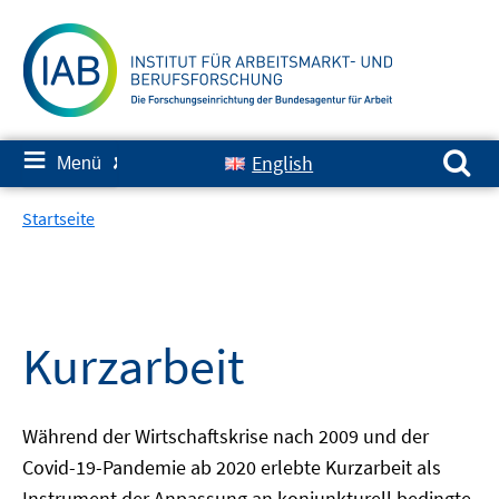
Springe
zum
Inhalt
Suchen nach:
≡
English
Menü
✘
Startseite
Kurzarbeit
Während der Wirtschaftskrise nach 2009 und der
Covid-19-Pandemie ab 2020 erlebte Kurzarbeit als
Instrument der Anpassung an konjunkturell bedingte