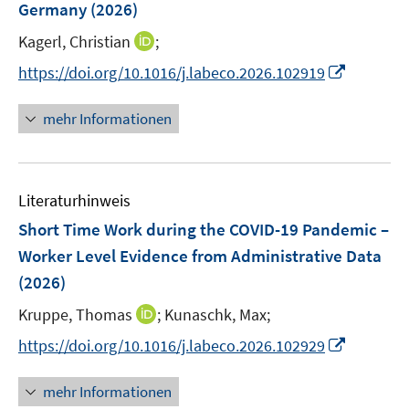
Germany
(2026)
t
s
e
t
I
Kagerl, Christian
;
r
e
n
I
https://doi.org/10.1016/j.labeco.2026.102919
ö
r
n
n
f
ö
e
n
f
mehr Informationen
f
u
e
n
f
e
u
e
n
m
e
n
e
F
Literaturhinweis
m
n
e
F
Short Time Work during the COVID-19 Pandemic –
n
e
Worker Level Evidence from Administrative Data
s
n
(2026)
t
s
e
t
I
Kruppe, Thomas
;
Kunaschk, Max;
r
e
n
I
https://doi.org/10.1016/j.labeco.2026.102929
ö
r
n
n
f
ö
e
n
f
mehr Informationen
f
u
e