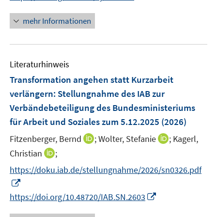
r
n
f
ö
n
mehr Informationen
f
f
e
n
f
u
e
n
e
n
e
Literaturhinweis
m
n
F
Transformation angehen statt Kurzarbeit
e
verlängern
:
Stellungnahme des IAB zur
n
Verbändebeteiligung des Bundesministeriums
s
für Arbeit und Soziales zum 5.12.2025
(2026)
t
e
I
I
Fitzenberger, Bernd
;
Wolter, Stefanie
;
Kagerl,
r
n
n
I
Christian
;
ö
n
n
n
f
https://doku.iab.de/stellungnahme/2026/sn0326.pdf
e
e
n
f
I
u
u
e
n
n
I
e
e
https://doi.org/10.48720/IAB.SN.2603
u
e
n
n
m
m
e
n
e