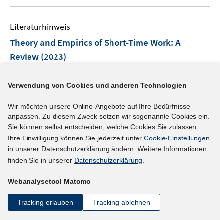
u
n
F
F
m
e
e
e
F
Literaturhinweis
m
n
n
e
F
Theory and Empirics of Short-Time Work: A
s
s
n
e
t
t
Review
(2023)
s
n
e
e
t
Bermudez, Natalia;
Dejemeppe, Muriel;
Tarullo, Giulia;
s
r
r
e
t
Verwendung von Cookies und anderen Technologien
I
http://hdl.handle.net/10419/279649
ö
ö
r
e
n
f
f
ö
Wir möchten unsere Online-Angebote auf Ihre Bedürfnisse
r
n
mehr Informationen
f
f
f
anpassen. Zu diesem Zweck setzen wir sogenannte Cookies ein.
ö
e
n
n
Sie können selbst entscheiden, welche Cookies Sie zulassen.
f
f
u
e
e
Ihre Einwilligung können Sie jederzeit unter
Cookie-Einstellungen
n
f
e
n
n
in unserer Datenschutzerklärung ändern. Weitere Informationen
e
n
Literaturhinweis
m
finden Sie in unserer
Datenschutzerklärung
.
n
e
F
Free riding on short-time work allowances?
n
e
Webanalysetool Matomo
Results from an experimental survey design
n
(2023)
Tracking erlauben
Tracking ablehnen
s
t
I
I
Bossler, Mario
;
Osiander, Christopher
;