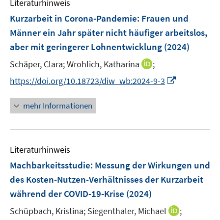
Literaturhinweis
m
n
n
F
Kurzarbeit in Corona-Pandemie: Frauen und
s
e
Männer ein Jahr später nicht häufiger arbeitslos,
t
n
e
aber mit geringerer Lohnentwicklung
(2024)
s
r
t
I
Schäper, Clara;
Wrohlich, Katharina
;
ö
e
n
I
f
https://doi.org/10.18723/diw_wb:2024-9-3
r
n
n
f
ö
e
n
n
mehr Informationen
f
u
e
e
f
e
u
n
n
m
e
e
F
Literaturhinweis
m
n
e
F
Machbarkeitsstudie: Messung der Wirkungen und
n
e
des Kosten-Nutzen-Verhältnisses der Kurzarbeit
s
n
während der COVID-19-Krise
(2024)
t
s
e
t
I
Schüpbach, Kristina;
Siegenthaler, Michael
;
r