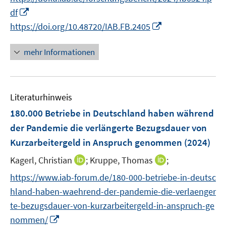
ö
n
n
e
f
f
I
df
f
e
e
r
n
n
n
I
f
https://doi.org/10.48720/IAB.FB.2405
u
u
ö
e
e
n
n
n
e
e
f
n
n
e
n
e
mehr Informationen
m
m
f
u
e
n
F
F
n
e
u
e
e
e
m
e
n
n
n
F
Literaturhinweis
m
s
s
e
F
180.000 Betriebe in Deutschland haben während
t
t
n
e
e
e
der Pandemie die verlängerte Bezugsdauer von
s
n
r
r
Kurzarbeitergeld in Anspruch genommen
(2024)
t
s
ö
ö
e
t
I
I
Kagerl, Christian
;
Kruppe, Thomas
;
f
f
r
e
n
n
f
f
https://www.iab-forum.de/180-000-betriebe-in-deutsc
ö
r
n
n
n
n
hland-haben-waehrend-der-pandemie-die-verlaenger
f
ö
e
e
e
e
f
te-bezugsdauer-von-kurzarbeitergeld-in-anspruch-ge
f
u
u
n
n
n
I
f
nommen/
e
e