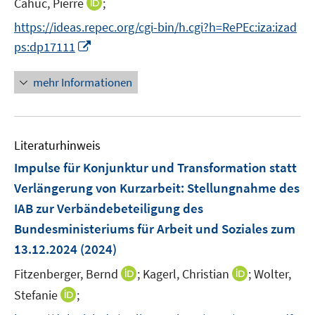
I
Cahuc, Pierre
;
s
r
e
n
t
https://ideas.repec.org/cgi-bin/h.cgi?h=RePEc:iza:izad
ö
r
n
e
I
f
ps:dp17111
ö
e
r
n
f
f
u
ö
n
n
mehr Informationen
f
e
f
e
e
n
m
f
u
n
e
F
n
e
n
e
e
Literaturhinweis
m
n
n
F
Impulse für Konjunktur und Transformation statt
s
e
Verlängerung von Kurzarbeit
:
Stellungnahme des
t
n
e
IAB zur Verbändebeteiligung des
s
r
Bundesministeriums für Arbeit und Soziales zum
t
ö
e
13.12.2024
(2024)
f
r
f
I
I
Fitzenberger, Bernd
;
Kagerl, Christian
;
Wolter,
ö
n
n
n
I
Stefanie
;
f
e
n
n
n
f