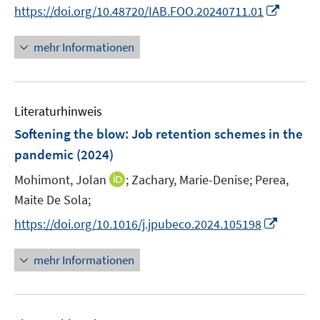
e
n
n
m
m
I
https://doi.org/10.48720/IAB.FOO.20240711.01
n
n
e
F
F
n
e
n
e
e
n
mehr Informationen
u
n
n
e
e
s
s
u
m
t
t
e
F
Literaturhinweis
e
e
m
e
r
r
F
Softening the blow: Job retention schemes in the
n
ö
ö
e
pandemic
(2024)
s
f
f
n
t
I
Mohimont, Jolan
;
Zachary, Marie-Denise;
Perea,
f
f
s
e
n
n
n
t
Maite De Sola;
r
n
e
e
e
I
https://doi.org/10.1016/j.jpubeco.2024.105198
ö
e
n
n
r
n
f
u
ö
n
mehr Informationen
f
e
f
e
n
m
f
u
e
F
n
e
n
e
e