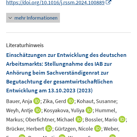
I
https://doi.org/10.1016/j.rssm.2024.100889
e
e
r
n
n
u
u
ö
e
n
mehr Informationen
e
e
f
u
e
m
m
f
e
u
F
F
n
m
e
e
e
e
F
Literaturhinweis
m
n
n
n
e
F
Einschätzungen zur Entwicklung des deutschen
s
s
n
e
t
t
Arbeitsmarkts
:
Stellungnahme des IAB zur
s
n
e
e
Anhörung beim Sachverständigenrat zur
t
s
r
r
e
Begutachtung der gesamtwirtschaftlichen
t
ö
ö
r
e
Entwicklung am 13.10.2023
(2023)
f
f
ö
r
f
f
I
I
Bauer, Anja
;
Zika, Gerd
;
Kohaut, Susanne;
f
ö
n
n
n
n
f
I
I
Weyh, Antje
;
Kosyakova, Yuliya
;
Hummel,
f
e
e
n
n
n
n
n
f
I
I
Markus;
Oberfichtner, Michael
;
Bossler, Mario
;
n
n
e
e
e
n
n
n
n
n
I
I
Brücker, Herbert
;
Gürtzgen, Nicole
;
Weber,
u
u
n
e
e
e
n
n
n
n