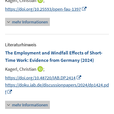
I
Kagerl, Christian
;
s
r
e
n
t
I
https://doi.org/10.25593/open-fau-1397
ö
r
n
e
n
f
ö
e
r
n
f
mehr Informationen
f
u
ö
e
n
f
e
f
u
e
n
m
f
e
n
e
F
n
Literaturhinweis
m
n
e
e
F
The Employment and Windfall Effects of Short-
n
n
e
Time Work: Evidence from Germany
(2024)
s
n
t
I
Kagerl, Christian
;
s
e
n
t
I
https://doi.org/10.48720/IAB.DP.2414
r
n
e
n
https://doku.iab.de/discussionpapers/2024/dp1424.pd
ö
e
r
n
I
f
f
u
ö
e
n
f
e
f
u
n
n
mehr Informationen
m
f
e
e
e
F
n
m