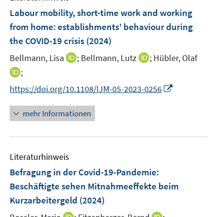
f
f
Labour mobility, short-time work and working
n
f
e
n
from home: establishments' behaviour during
n
e
the COVID-19 crisis
(2024)
n
I
I
Bellmann, Lisa
;
Bellmann, Lutz
;
Hübler, Olaf
n
n
I
;
n
n
n
I
https://doi.org/10.1108/IJM-05-2023-0256
e
e
n
n
u
u
e
n
mehr Informationen
e
e
u
e
m
m
e
u
F
F
m
e
e
e
F
Literaturhinweis
m
n
n
e
F
Befragung in der Covid-19-Pandemie:
s
s
n
e
t
t
Beschäftigte sehen Mitnahmeeffekte beim
s
n
e
e
Kurzarbeitergeld
t
(2024)
s
r
r
e
t
I
I