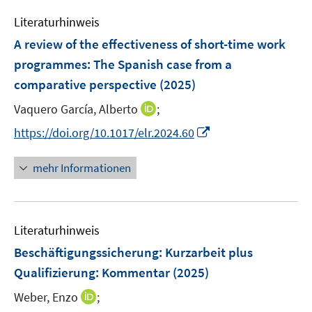
m
f
e
F
n
Literaturhinweis
m
e
e
F
A review of the effectiveness of short-time work
n
n
e
programmes: The Spanish case from a
s
n
comparative perspective
t
(2025)
s
e
t
I
Vaquero García, Alberto
;
r
e
n
I
https://doi.org/10.1017/elr.2024.60
ö
r
n
n
f
ö
e
n
f
mehr Informationen
f
u
e
n
f
e
u
e
n
m
e
n
e
F
Literaturhinweis
m
n
e
F
Beschäftigungssicherung: Kurzarbeit plus
n
e
Qualifizierung
:
Kommentar
(2025)
s
n
t
I
Weber, Enzo
;
s
e