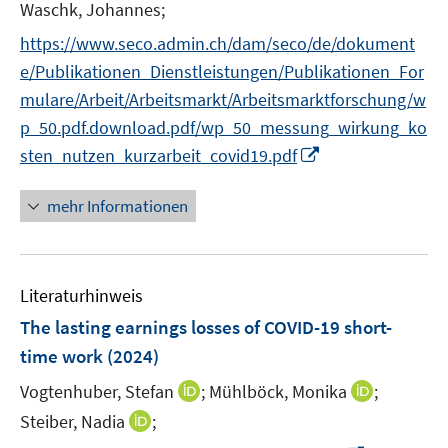
e
n
Waschk, Johannes;
ö
r
n
f
https://www.seco.admin.ch/dam/seco/de/dokument
ö
e
f
e/Publikationen_Dienstleistungen/Publikationen_For
f
u
n
f
mulare/Arbeit/Arbeitsmarkt/Arbeitsmarktforschung/w
e
e
n
m
p_50.pdf.download.pdf/wp_50_messung_wirkung_ko
n
e
F
I
sten_nutzen_kurzarbeit_covid19.pdf
n
e
n
n
n
mehr Informationen
s
e
t
u
e
e
r
Literaturhinweis
m
ö
F
The lasting earnings losses of COVID-19 short-
f
e
time work
(2024)
f
n
n
I
I
Vogtenhuber, Stefan
;
Mühlböck, Monika
;
s
e
n
n
t
I
Steiber, Nadia
;
n
n
n
e
n