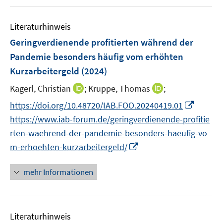
u
n
e
e
F
e
n
n
e
Literaturhinweis
m
s
n
F
Geringverdienende profitierten während der
t
s
e
e
Pandemie besonders häufig vom erhöhten
t
n
r
Kurzarbeitergeld
(2024)
e
s
ö
r
t
I
I
Kagerl, Christian
;
Kruppe, Thomas
;
f
ö
e
n
n
f
I
https://doi.org/10.48720/IAB.FOO.20240419.01
f
r
n
n
n
n
f
https://www.iab-forum.de/geringverdienende-profitie
ö
e
e
e
n
n
rten-waehrend-der-pandemie-besonders-haeufig-vo
f
u
u
n
e
e
I
f
m-erhoehten-kurzarbeitergeld/
e
e
u
n
n
n
m
m
e
n
e
F
F
mehr Informationen
m
e
n
e
e
F
u
n
n
e
e
s
s
n
Literaturhinweis
m
t
t