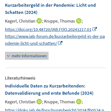
s
F
e
e
Kurzarbeitergeld in der Pandemie: Licht und
t
e
r
r
Schatten
(2024)
e
n
ö
ö
r
I
I
Kagerl, Christian
;
Kruppe, Thomas
;
s
f
f
ö
n
n
t
f
f
I
https://doi.org/10.48720/IAB.FOO.20241217.01
f
n
n
e
n
n
n
f
https://www.iab-forum.de/kurzarbeitergeld-in-der-pa
e
e
r
e
e
n
n
I
ndemie-licht-und-schatten/
u
u
ö
n
n
e
e
n
e
e
f
u
n
n
mehr Informationen
m
m
f
e
e
F
F
n
m
u
e
e
e
F
e
n
n
n
e
Literaturhinweis
m
s
s
n
F
Individuelle Daten zu Kurzarbeitenden:
t
t
s
e
e
e
Datenvalidierung und erste Befunde
(2024)
t
n
r
r
e
I
I
Kagerl, Christian
;
Kruppe, Thomas
;
s
ö
ö
r
n
n
t
f
f
https://doku.iab.de/forschungsbericht/2024/fb0524.p