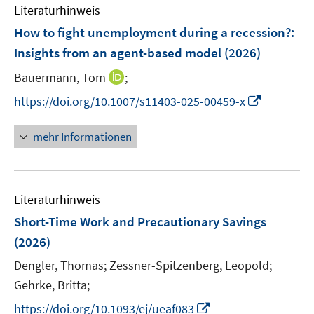
Literaturhinweis
How to fight unemployment during a recession?
:
Insights from an agent-based model
(2026)
I
Bauermann, Tom
;
n
I
https://doi.org/10.1007/s11403-025-00459-x
n
n
e
n
mehr Informationen
u
e
e
u
m
e
F
Literaturhinweis
m
e
F
Short-Time Work and Precautionary Savings
n
e
(2026)
s
n
t
Dengler, Thomas;
Zessner-Spitzenberg, Leopold;
s
e
t
Gehrke, Britta;
r
e
I
https://doi.org/10.1093/ej/ueaf083
ö