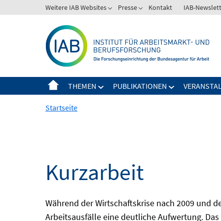
Springe
Weitere IAB Websites
Presse
Kontakt
IAB-Newslet
zum
Inhalt
THEMEN
PUBLIKATIONEN
VERANSTA
Startseite
Kurzarbeit
Während der Wirtschaftskrise nach 2009 und de
Arbeitsausfälle eine deutliche Aufwertung. Das