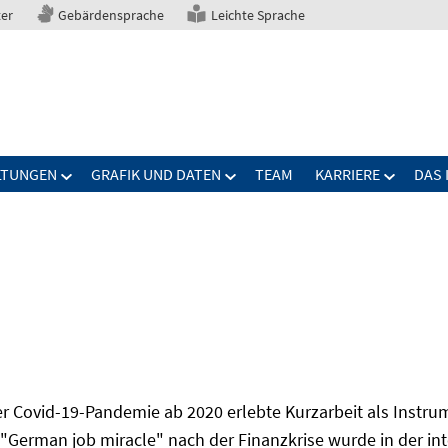
ter
Gebärdensprache
Leichte Sprache
LTUNGEN
GRAFIK UND DATEN
TEAM
KARRIERE
DAS 
r Covid-19-Pandemie ab 2020 erlebte Kurzarbeit als Instr
 "German job miracle" nach der Finanzkrise wurde in der in