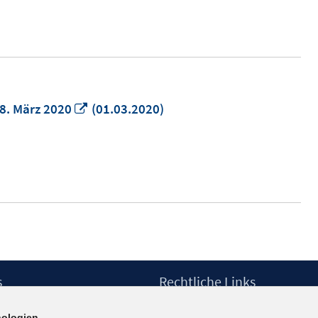
In
8. März 2020
(01.03.2020)
neuem
Fenster
öffnen
s
Rechtliche Links
Impressum
ologien