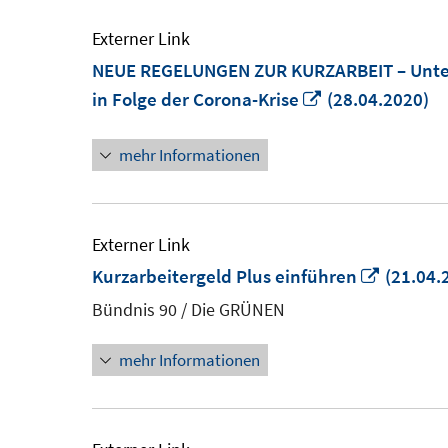
Externer Link
NEUE REGELUNGEN ZUR KURZARBEIT – Unters
In
in Folge der Corona-Krise
(28.04.2020)
neuem
mehr Informationen
Fenster
öffnen
Externer Link
In
Kurzarbeitergeld Plus einführen
(21.04.
neuem
Bündnis 90 / Die GRÜNEN
Fenster
mehr Informationen
öffnen