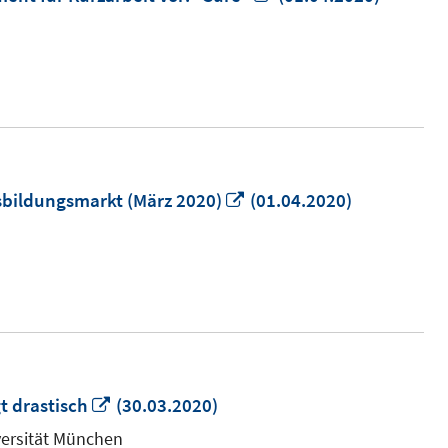
neuem
Fenster
öffnen
In
sbildungsmarkt (März 2020)
(01.04.2020)
neuem
Fenster
öffnen
In
gt drastisch
(30.03.2020)
neuem
iversität München