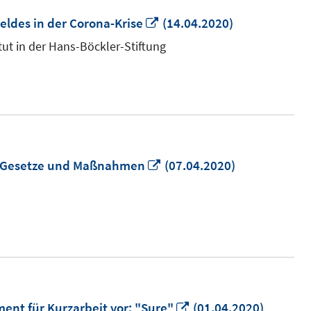
In
eldes in der Corona-Krise
(14.04.2020)
neuem
tut in der Hans-Böckler-Stiftung
Fenster
öffnen
In
19 Gesetze und Maßnahmen
(07.04.2020)
neuem
Fenster
öffnen
In
ent für Kurzarbeit vor: "Sure"
(01.04.2020)