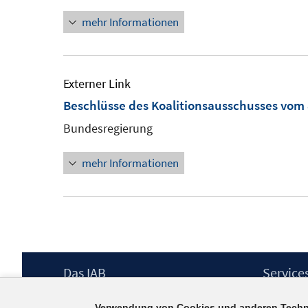
Fenster
mehr Informationen
öffnen
Externer Link
Beschlüsse des Koalitionsausschusses vom 
Bundesregierung
mehr Informationen
Footer
Das IAB
Service
Inhalt
Institut für Arbeitsmarkt- und
Presse
Verwendung von Cookies und anderen Techn