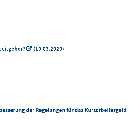
Fenster
öffnen
In
rbeitgeber?
(19.03.2020)
neuem
Fenster
öffnen
rbesserung der Regelungen für das Kurzarbeitergeld