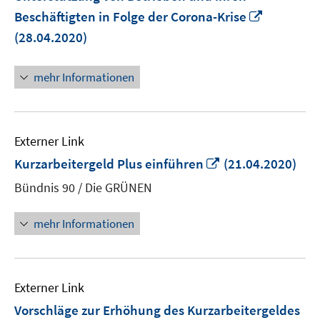
In
Beschäftigten in Folge der Corona-Krise
neuem
(28.04.2020)
Fenster
öffnen
mehr Informationen
Externer Link
In
Kurzarbeitergeld Plus einführen
(21.04.2020)
neuem
Bündnis 90 / Die GRÜNEN
Fenster
öffnen
mehr Informationen
Externer Link
Vorschläge zur Erhöhung des Kurzarbeitergeldes