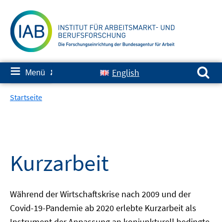
Springe
zum
Inhalt
Suchen nach:
≡
English
Menü
✘
Startseite
Kurzarbeit
Während der Wirtschaftskrise nach 2009 und der
Covid-19-Pandemie ab 2020 erlebte Kurzarbeit als
Instrument der Anpassung an konjunkturell bedingte