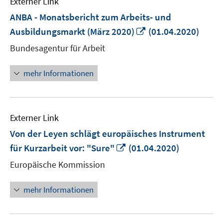
Externer Link
ANBA - Monatsbericht zum Arbeits- und
In
Ausbildungsmarkt (März 2020)
(01.04.2020)
neuem
Bundesagentur für Arbeit
Fenster
öffnen
mehr Informationen
Externer Link
Von der Leyen schlägt europäisches Instrument
In
für Kurzarbeit vor: "Sure"
(01.04.2020)
neuem
Europäische Kommission
Fenster
öffnen
mehr Informationen