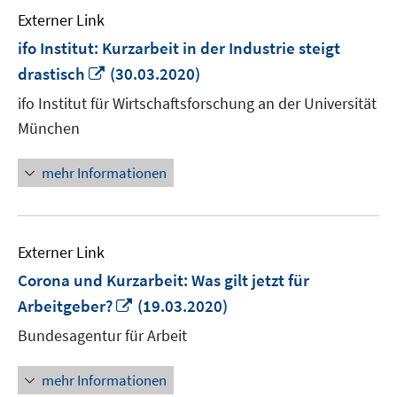
Externer Link
ifo Institut: Kurzarbeit in der Industrie steigt
In
drastisch
(30.03.2020)
neuem
ifo Institut für Wirtschaftsforschung an der Universität
Fenster
München
öffnen
mehr Informationen
Externer Link
Corona und Kurzarbeit: Was gilt jetzt für
In
Arbeitgeber?
(19.03.2020)
neuem
Bundesagentur für Arbeit
Fenster
öffnen
mehr Informationen