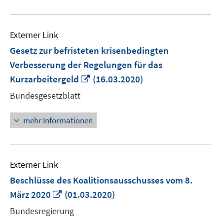
Externer Link
Gesetz zur befristeten krisenbedingten
Verbesserung der Regelungen für das
In
Kurzarbeitergeld
(16.03.2020)
neuem
Bundesgesetzblatt
Fenster
öffnen
mehr Informationen
Externer Link
Beschlüsse des Koalitionsausschusses vom 8.
In
März 2020
(01.03.2020)
neuem
Bundesregierung
Fenster