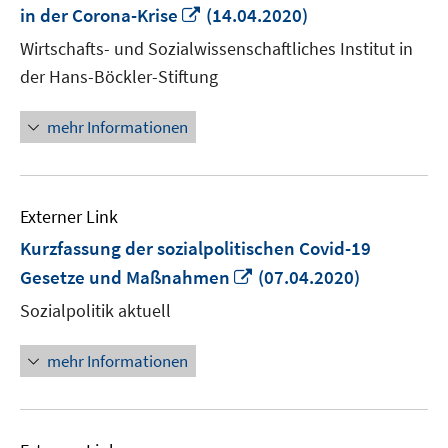
In
in der Corona-Krise
(14.04.2020)
neuem
Wirtschafts- und Sozialwissenschaftliches Institut in
Fenster
der Hans-Böckler-Stiftung
öffnen
mehr Informationen
Externer Link
Kurzfassung der sozialpolitischen Covid-19
In
Gesetze und Maßnahmen
(07.04.2020)
neuem
Sozialpolitik aktuell
Fenster
öffnen
mehr Informationen