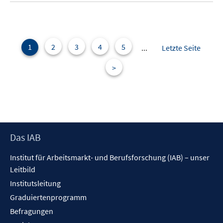
n
e
e
m
n
F
e
1
2
3
4
5
...
Letzte Seite
n
>
s
t
e
r
ö
f
Footer
Das IAB
f
Inhalt
n
Institut für Arbeitsmarkt- und Berufsforschung (IAB) – unser
e
Leitbild
n
Institutsleitung
Graduiertenprogramm
Befragungen