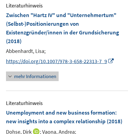
e
e
Literaturhinweis
m
n
n
F
Zwischen "Hartz IV" und "Unternehmertum"
s
e
(Selbst-)Positionierungen von
t
n
e
Existenzgründer/innen in der Grundsicherung
s
r
(2018)
t
ö
e
Abbenhardt, Lisa;
f
r
f
I
https://doi.org/10.1007/978-3-658-22313-7_9
ö
n
n
f
e
n
mehr Informationen
f
n
e
n
u
e
e
n
Literaturhinweis
m
F
Unemployment and new business formation
:
e
new insights into a complex relationship
(2018)
n
I
Dohse, Dirk
;
Vaona, Andrea;
s