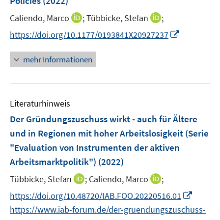
Policies
(2022)
t
f
r
e
n
I
I
Caliendo, Marco
;
Tübbicke, Stefan
;
ö
r
e
n
n
I
https://doi.org/10.1177/0193841X20927237
f
ö
n
n
n
n
f
f
e
e
n
n
mehr Informationen
f
u
u
e
e
n
e
e
u
n
e
m
m
e
n
F
F
Literaturhinweis
m
e
e
F
Der Gründungszuschuss wirkt - auch für Ältere
n
n
e
und in Regionen mit hoher Arbeitslosigkeit (Serie
s
s
n
"Evaluation von Instrumenten der aktiven
t
t
s
e
e
Arbeitsmarktpolitik")
(2022)
t
r
r
e
I
I
Tübbicke, Stefan
;
Caliendo, Marco
;
ö
ö
r
n
n
f
f
I
https://doi.org/10.48720/IAB.FOO.20220516.01
ö
n
n
f
f
n
https://www.iab-forum.de/der-gruendungszuschuss-
f
e
e
n
n
n