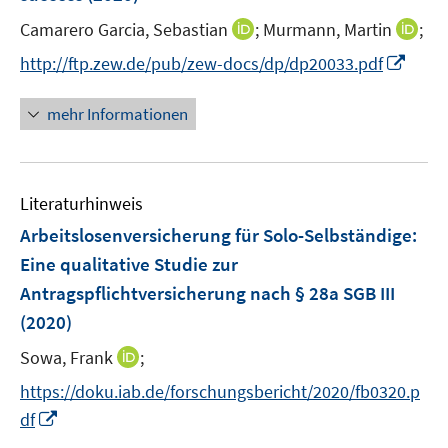
n
e
I
I
Camarero Garcia, Sebastian
;
Murmann, Martin
;
s
r
n
n
t
I
http://ftp.zew.de/pub/zew-docs/dp/dp20033.pdf
ö
n
n
e
n
f
e
e
r
n
mehr Informationen
f
u
u
ö
e
n
e
e
f
u
e
m
m
f
e
n
F
F
n
Literaturhinweis
m
e
e
e
F
Arbeitslosenversicherung für Solo-Selbständige:
n
n
n
e
Eine qualitative Studie zur
s
s
n
Antragspflichtversicherung nach § 28a SGB III
t
t
s
e
e
(2020)
t
r
r
e
I
Sowa, Frank
;
ö
ö
r
n
f
f
https://doku.iab.de/forschungsbericht/2020/fb0320.p
ö
n
f
f
I
df
f
e
n
n
n
f