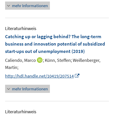
u
e
e
n
n
mehr Informationen
e
n
n
e
e
m
u
n
F
e
e
Literaturhinweis
m
n
F
Catching up or lagging behind? The long-term
s
e
business and innovation potential of subsidized
t
n
e
start-ups out of unemployment
(2019)
s
r
t
I
Caliendo, Marco
;
Künn, Steffen;
Weißenberger,
ö
e
n
Martin;
f
r
n
f
I
http://hdl.handle.net/10419/207514
ö
e
n
n
f
u
e
n
mehr Informationen
f
e
n
e
n
m
u
e
F
e
n
e
Literaturhinweis
m