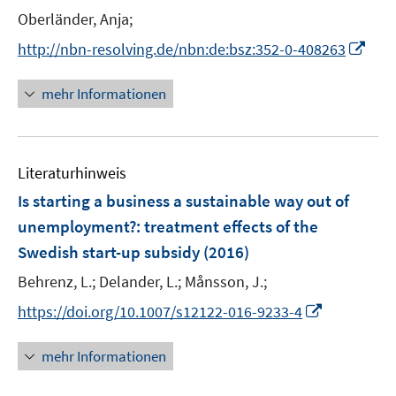
f
Oberländer, Anja;
n
I
http://nbn-resolving.de/nbn:de:bsz:352-0-408263
e
n
n
n
mehr Informationen
e
u
e
Literaturhinweis
m
F
Is starting a business a sustainable way out of
e
unemployment?
:
treatment effects of the
n
Swedish start-up subsidy
(2016)
s
t
Behrenz, L.;
Delander, L.;
Månsson, J.;
e
I
https://doi.org/10.1007/s12122-016-9233-4
r
n
ö
n
mehr Informationen
f
e
f
u