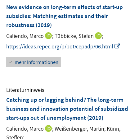
n
F
New evidence on long-term effects of start-up
s
e
subsidies
:
Matching estimates and their
t
n
e
robustness
(2019)
s
r
t
I
I
Caliendo, Marco
;
Tübbicke, Stefan
;
ö
e
n
n
I
f
https://ideas.repec.org/p/pot/cepadp/06.html
r
n
n
n
f
ö
e
e
n
n
mehr Informationen
f
u
u
e
e
f
e
e
u
n
n
m
m
e
e
F
F
Literaturhinweis
m
n
e
e
F
Catching up or lagging behind? The long-term
n
n
e
business and innovation potential of subsidized
s
s
n
start-ups out of unemployment
t
(2019)
t
s
e
e
t
I
Caliendo, Marco
;
Weißenberger, Martin;
Künn,
r
r
e
n
Steffen;