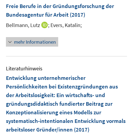
e
e
F
Freie Berufe in der Gründungsforschung der
n
n
e
Bundesagentur für Arbeit
(2017)
s
n
t
I
Bellmann, Lutz
;
Evers, Katalin;
s
e
n
t
r
n
e
mehr Informationen
ö
e
r
f
u
ö
f
e
f
n
m
f
Literaturhinweis
e
F
n
Entwicklung unternehmerischer
n
e
e
Persönlichkeiten bei Existenzgründungen aus
n
n
der Arbeitslosigkeit
:
Ein wirtschafts- und
s
t
gründungsdidaktisch fundierter Beitrag zur
e
Konzeptionalisierung eines Modells zur
r
systematisch-intentionalen Entwicklung vormals
ö
arbeitsloser Gründer/innen
(2017)
f