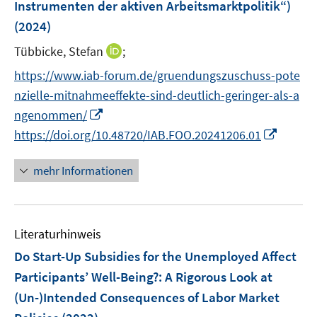
Instrumenten der aktiven Arbeitsmarktpolitik“)
t
f
f
f
e
(2024)
n
n
f
r
e
e
n
I
Tübbicke, Stefan
;
ö
n
n
e
n
https://www.iab-forum.de/gruendungszuschuss-pote
f
n
n
f
nzielle-mitnahmeeffekte-sind-deutlich-geringer-als-a
e
n
I
ngenommen/
u
e
n
I
https://doi.org/10.48720/IAB.FOO.20241206.01
e
n
n
n
m
e
n
F
mehr Informationen
u
e
e
e
u
n
m
e
s
F
Literaturhinweis
m
t
e
F
e
Do Start-Up Subsidies for the Unemployed Affect
n
e
r
Participants’ Well-Being?
:
A Rigorous Look at
s
n
ö
(Un-)Intended Consequences of Labor Market
t
s
f
e