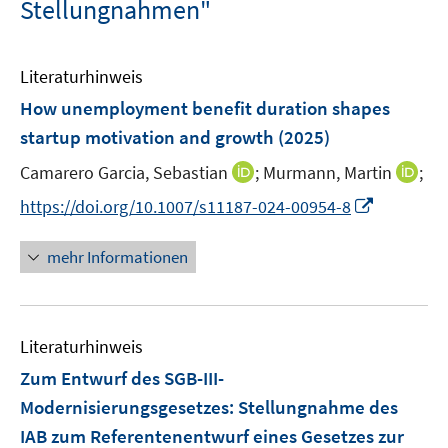
Stellungnahmen"
Literaturhinweis
How unemployment benefit duration shapes
startup motivation and growth
(2025)
I
I
Camarero Garcia, Sebastian
;
Murmann, Martin
;
n
n
I
https://doi.org/10.1007/s11187-024-00954-8
n
n
n
e
e
n
mehr Informationen
u
u
e
e
e
u
m
m
e
F
F
Literaturhinweis
m
e
e
F
Zum Entwurf des SGB-III-
n
n
e
Modernisierungsgesetzes
:
Stellungnahme des
s
s
n
IAB zum Referentenentwurf eines Gesetzes zur
t
t
s