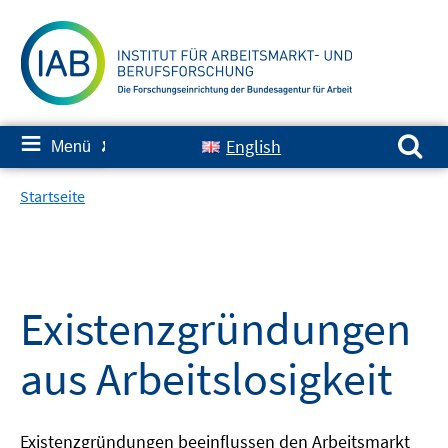
Springe
zum
Inhalt
Suchen nach:
≡
English
Menü
✘
Startseite
Existenzgründungen
aus Arbeitslosigkeit
Existenzgründungen beeinflussen den Arbeitsmarkt