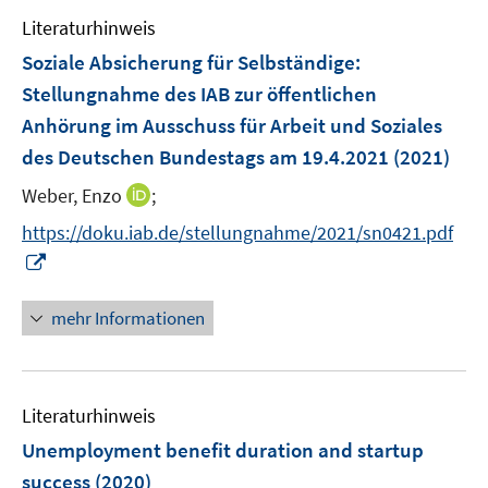
e
e
F
F
Literaturhinweis
m
n
e
e
F
Soziale Absicherung für Selbständige
:
n
n
e
Stellungnahme des IAB zur öffentlichen
s
s
n
Anhörung im Ausschuss für Arbeit und Soziales
t
t
s
e
e
des Deutschen Bundestags am 19.4.2021
(2021)
t
r
r
e
I
Weber, Enzo
;
ö
ö
r
n
f
f
https://doku.iab.de/stellungnahme/2021/sn0421.pdf
ö
n
f
f
I
f
e
n
n
n
f
u
e
e
n
n
mehr Informationen
e
n
n
e
e
m
u
n
F
e
e
Literaturhinweis
m
n
F
Unemployment benefit duration and startup
s
e
success
(2020)
t