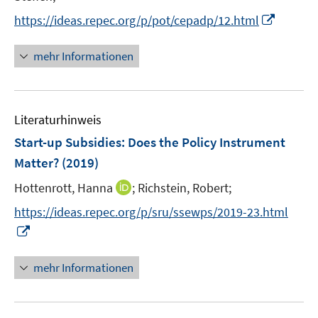
ö
ö
r
n
I
f
f
https://ideas.repec.org/p/pot/cepadp/12.html
ö
e
n
f
f
f
u
n
n
n
mehr Informationen
f
e
e
e
e
n
m
u
n
n
e
F
e
n
e
Literaturhinweis
m
n
F
Start-up Subsidies: Does the Policy Instrument
s
e
Matter?
(2019)
t
n
e
I
Hottenrott, Hanna
;
Richstein, Robert;
s
r
n
t
https://ideas.repec.org/p/sru/ssewps/2019-23.html
ö
n
e
I
f
e
r
n
f
u
ö
n
n
mehr Informationen
e
f
e
e
m
f
u
n
F
n
e