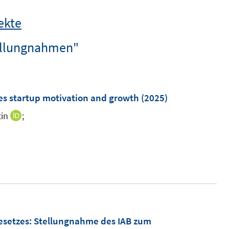
ekte
tellungnahmen"
s startup motivation and growth
(2025)
in
;
I
n
I
n
n
e
n
u
e
e
u
m
e
F
m
esetzes
:
Stellungnahme des IAB zum