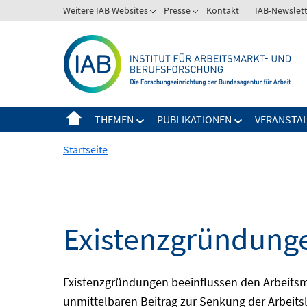
Springe
Weitere IAB Websites
Presse
Kontakt
IAB-Newslet
zum
Inhalt
THEMEN
PUBLIKATIONEN
VERANSTA
Startseite
Existenzgründunge
Existenzgründungen beeinflussen den Arbeitsmar
unmittelbaren Beitrag zur Senkung der Arbeits