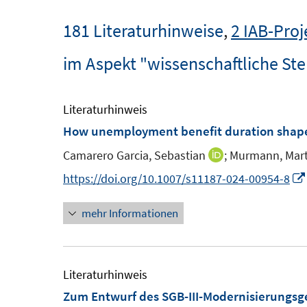
181 Literaturhinweise
,
2 IAB-Proj
im Aspekt "wissenschaftliche S
Literaturhinweis
How unemployment benefit duration shape
Camarero Garcia, Sebastian
;
Murmann, Mart
I
n
https://doi.org/10.1007/s11187-024-00954-8
n
mehr Informationen
e
u
e
m
Literaturhinweis
F
Zum Entwurf des SGB-III-Modernisierungsg