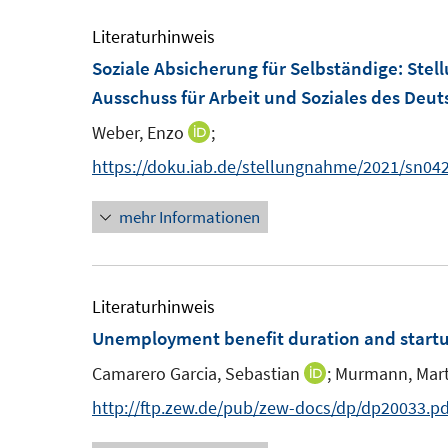
e
e
n
n
ö
m
m
Literaturhinweis
e
e
f
F
F
Soziale Absicherung für Selbständige
:
Stel
n
n
f
e
e
Ausschuss für Arbeit und Soziales des Deu
n
n
n
e
Weber, Enzo
;
I
s
s
n
n
https://doku.iab.de/stellungnahme/2021/sn042
t
t
n
e
e
mehr Informationen
e
r
r
u
ö
ö
e
f
f
m
Literaturhinweis
f
f
F
Unemployment benefit duration and startu
n
n
e
e
e
Camarero Garcia, Sebastian
;
Murmann, Mart
I
n
n
n
n
http://ftp.zew.de/pub/zew-docs/dp/dp20033.pd
s
n
t