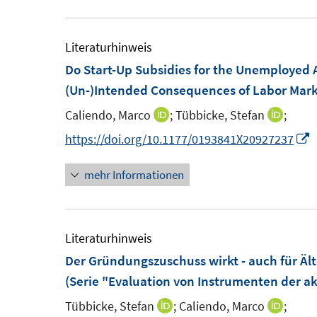
m
u
e
e
f
F
e
n
n
f
e
m
Literaturhinweis
n
n
F
Do Start-Up Subsidies for the Unemployed A
e
s
e
(Un-)Intended Consequences of Labor Marke
n
t
n
Caliendo, Marco
;
Tübbicke, Stefan
;
I
I
e
s
n
n
I
https://doi.org/10.1177/0193841X20927237
r
t
n
n
n
ö
e
mehr Informationen
e
e
n
f
r
u
u
e
f
ö
e
e
u
n
f
m
m
e
Literaturhinweis
e
f
F
F
Der Gründungszuschuss wirkt - auch für Ält
n
n
e
e
F
(Serie "Evaluation von Instrumenten der ak
e
n
n
e
n
Tübbicke, Stefan
;
Caliendo, Marco
;
I
I
s
s
n