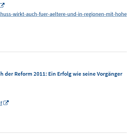
n
I
n
huss-wirkt-auch-fuer-aeltere-und-in-regionen-mit-hohe
n
e
u
e
m
F
e
h der Reform 2011: Ein Erfolg wie seine Vorgänger
n
s
t
I
f
e
n
r
n
ö
e
f