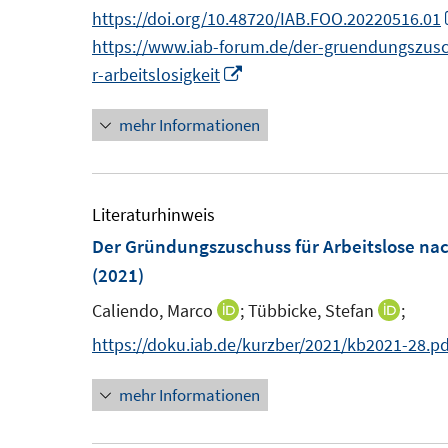
n
n
https://doi.org/10.48720/IAB.FOO.20220516.01
t
t
s
n
n
https://www.iab-forum.de/der-gruendungszusc
e
e
t
e
e
I
r-arbeitslosigkeit
r
r
e
u
u
n
ö
ö
r
mehr Informationen
e
e
n
f
f
ö
m
m
e
f
f
f
F
F
u
n
n
f
e
e
e
Literaturhinweis
e
e
n
n
n
m
Der Gründungszuschuss für Arbeitslose nac
n
n
e
s
s
F
(2021)
n
t
t
e
Caliendo, Marco
;
Tübbicke, Stefan
;
I
I
e
e
n
n
n
https://doku.iab.de/kurzber/2021/kb2021-28.pd
r
r
s
n
n
ö
ö
t
mehr Informationen
e
e
f
f
e
u
u
f
f
r