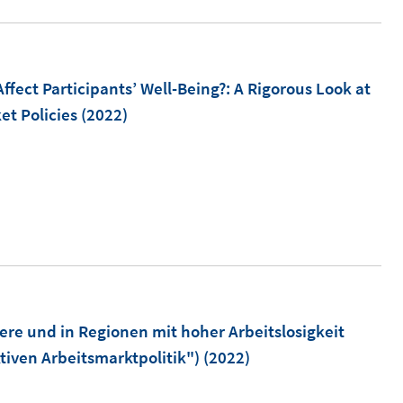
e
n
u
e
e
n
m
ffect Participants’ Well-Being?
:
A Rigorous Look at
F
t Policies
(2022)
e
n
s
t
e
r
ö
f
m
ere und in Regionen mit hoher Arbeitslosigkeit
f
tiven Arbeitsmarktpolitik")
(2022)
n
e