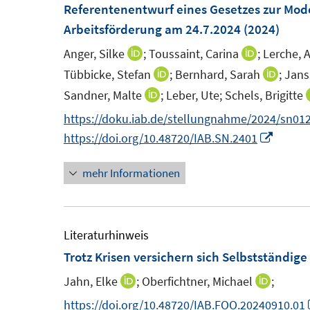
e
Referentenentwurf eines Gesetzes zur Mod
n
Arbeitsförderung am 24.7.2024
(2024)
s
Anger, Silke
;
Toussaint, Carina
;
Lerche, 
I
I
t
n
n
Tübbicke, Stefan
;
Bernhard, Sarah
;
Jans
I
I
e
n
n
n
n
Sandner, Malte
;
Leber, Ute;
Schels, Brigitte
I
r
e
e
n
n
n
https://doku.iab.de/stellungnahme/2024/sn012
ö
u
u
e
e
n
I
https://doi.org/10.48720/IAB.SN.2401
f
e
e
u
u
e
n
f
m
m
e
e
mehr Informationen
u
n
n
F
F
m
m
e
e
e
e
e
F
F
m
u
n
n
n
e
e
F
e
Literaturhinweis
s
s
n
n
e
m
Trotz Krisen versichern sich Selbstständig
t
t
s
s
n
F
Jahn, Elke
;
Oberfichtner, Michael
;
I
I
e
e
t
t
s
e
n
n
https://doi.org/10.48720/IAB.FOO.20240910.01
r
r
e
e
t