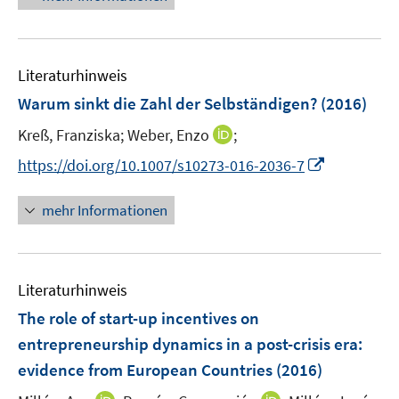
e
f
n
e
e
m
f
u
n
F
n
e
e
e
Literaturhinweis
m
n
n
F
Warum sinkt die Zahl der Selbständigen?
(2016)
s
e
t
I
Kreß, Franziska;
Weber, Enzo
;
n
e
n
s
I
https://doi.org/10.1007/s10273-016-2036-7
r
n
t
n
ö
e
e
n
mehr Informationen
f
u
r
e
f
e
ö
u
n
m
f
e
e
F
Literaturhinweis
f
m
n
e
n
F
The role of start-up incentives on
n
e
e
entrepreneurship dynamics in a post-crisis era
:
s
n
n
evidence from European Countries
t
(2016)
s
e
t