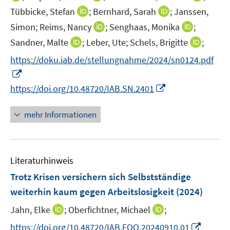
n
n
n
n
n
n
n
f
I
I
Tübbicke, Stefan
;
Bernhard, Sarah
;
Janssen,
e
e
e
e
n
n
n
n
n
n
I
I
Simon;
Reims, Nancy
;
Senghaas, Monika
;
u
u
n
n
e
e
e
e
n
n
n
n
e
I
e
I
Sandner, Malte
;
Leber, Ute;
Schels, Brigitte
;
u
u
u
n
e
e
n
n
m
n
m
n
e
e
e
https://doku.iab.de/stellungnahme/2024/sn0124.pdf
u
u
e
e
F
n
F
n
m
m
m
I
e
e
u
u
e
e
e
e
F
F
F
n
m
m
I
e
e
https://doi.org/10.48720/IAB.SN.2401
n
u
n
u
e
e
e
n
F
F
n
m
m
s
e
s
e
n
n
n
e
e
e
n
F
F
mehr Informationen
t
m
t
m
s
s
s
u
n
n
e
e
e
e
F
e
F
t
t
t
e
s
s
u
n
n
r
e
r
e
e
e
e
m
t
t
e
s
s
ö
n
ö
n
r
r
r
F
e
e
Literaturhinweis
m
t
t
f
s
f
s
ö
ö
ö
e
r
r
F
e
e
Trotz Krisen versichern sich Selbstständige
f
t
f
t
f
f
f
n
ö
ö
e
r
r
n
e
n
e
weiterhin kaum gegen Arbeitslosigkeit
(2024)
f
f
f
s
f
f
n
ö
ö
e
r
e
r
n
n
n
t
f
f
I
I
Jahn, Elke
;
Oberfichtner, Michael
;
s
f
f
n
ö
n
ö
e
e
e
e
n
n
n
n
t
f
f
I
f
f
https://doi.org/10.48720/IAB.FOO.20240910.01
n
n
n