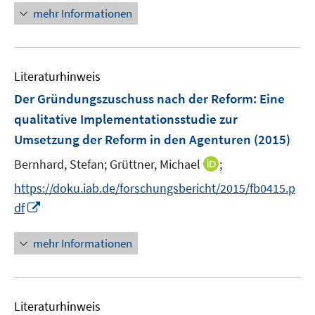
f
u
n
n
mehr Informationen
f
e
e
e
n
m
u
n
e
F
e
n
e
Literaturhinweis
m
n
F
Der Gründungszuschuss nach der Reform: Eine
s
e
qualitative Implementationsstudie zur
t
n
Umsetzung der Reform in den Agenturen
e
(2015)
s
r
t
I
Bernhard, Stefan;
Grüttner, Michael
;
ö
e
n
https://doku.iab.de/forschungsbericht/2015/fb0415.p
f
r
n
I
f
df
ö
e
n
n
f
u
n
e
mehr Informationen
f
e
e
n
n
m
u
e
F
e
n
e
Literaturhinweis
m