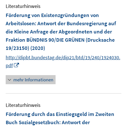
e
Literaturhinweis
m
n
F
Förderung von Existenzgründungen von
s
e
Arbeitslosen
:
Antwort der Bundesregierung auf
t
n
e
die Kleine Anfrage der Abgeordneten und der
s
r
Fraktion BÜNDNIS 90/DIE GRÜNEN (Drucksache
t
ö
e
19/23150)
(2020)
f
r
http://dipbt.bundestag.de/dip21/btd/19/240/1924030.
f
ö
n
I
pdf
f
e
n
f
n
n
mehr Informationen
n
e
e
u
n
e
Literaturhinweis
m
F
Förderung durch das Einstiegsgeld im Zweiten
e
Buch Sozialgesetzbuch
:
Antwort der
n