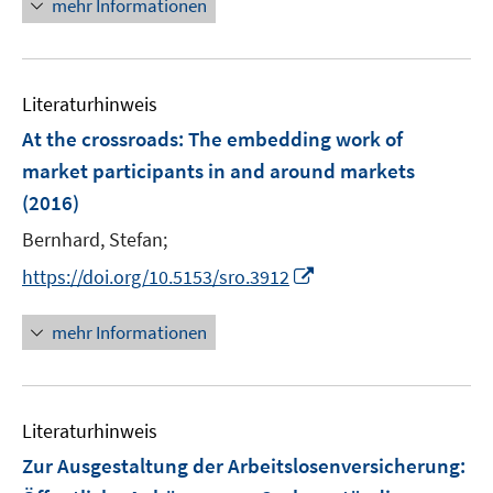
mehr Informationen
f
f
ö
e
r
f
f
f
u
ö
n
n
f
e
f
e
e
n
m
f
Literaturhinweis
n
n
e
F
n
At the crossroads: The embedding work of
n
e
e
market participants in and around markets
n
n
(2016)
s
t
Bernhard, Stefan;
e
I
https://doi.org/10.5153/sro.3912
r
n
ö
n
mehr Informationen
f
e
f
u
n
e
e
Literaturhinweis
m
n
F
Zur Ausgestaltung der Arbeitslosenversicherung
:
e