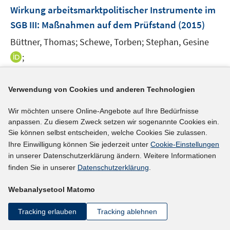
n
F
Wirkung arbeitsmarktpolitischer Instrumente im
s
e
SGB III: Maßnahmen auf dem Prüfstand
(2015)
t
n
e
Büttner, Thomas;
Schewe, Torben;
Stephan, Gesine
s
r
t
I
;
ö
e
n
I
f
https://doku.iab.de/kurzber/2015/kb0815.pdf
r
n
n
f
Verwendung von Cookies und anderen Technologien
ö
e
n
n
mehr Informationen
f
u
e
e
Wir möchten unsere Online-Angebote auf Ihre Bedürfnisse
f
e
u
n
anpassen. Zu diesem Zweck setzen wir sogenannte Cookies ein.
n
m
Sie können selbst entscheiden, welche Cookies Sie zulassen.
e
e
F
Ihre Einwilligung können Sie jederzeit unter
Cookie-Einstellungen
Literaturhinweis
m
n
e
in unserer Datenschutzerklärung ändern. Weitere Informationen
F
Subsidized start-ups out of unemployment
:
a
n
finden Sie in unserer
Datenschutzerklärung
.
e
comparison to regular business start-ups
(2015)
s
n
Webanalysetool Matomo
t
I
Caliendo, Marco
;
Wießner, Frank;
Hogenacker,
s
e
n
t
Jens;
Künn, Steffen;
Tracking erlauben
Tracking ablehnen
r
n
e
I
http://hdl.handle.net/10419/108693
ö