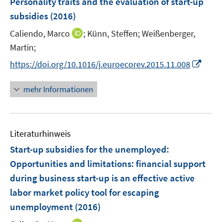
Personality traits and the evaluation of start-up
t
t
t
f
s
s
f
ö
ö
ö
e
r
r
e
e
e
subsidies
(2016)
f
t
t
f
f
f
f
n
ö
ö
r
r
r
n
e
e
n
f
f
f
I
Caliendo, Marco
;
Künn, Steffen;
Weißenberger,
s
f
f
ö
ö
ö
e
r
r
e
n
n
n
n
t
f
f
Martin;
f
f
f
n
ö
ö
n
e
e
e
n
e
n
n
f
f
f
I
f
f
https://doi.org/10.1016/j.euroecorev.2015.11.008
n
n
n
e
r
e
e
n
n
n
n
f
f
u
ö
n
n
e
e
e
n
n
n
mehr Informationen
e
f
n
n
n
e
e
e
m
f
u
n
n
F
n
e
e
e
Literaturhinweis
m
n
n
F
Start-up subsidies for the unemployed:
s
e
Opportunities and limitations
:
financial support
t
n
e
during business start-up is an effective active
s
r
labor market policy tool for escaping
t
ö
e
unemployment
(2016)
f
r