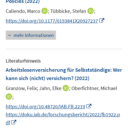
Policies
(2022)
t
r
r
e
I
I
Caliendo, Marco
;
Tübbicke, Stefan
;
ö
ö
r
n
n
f
f
I
https://doi.org/10.1177/0193841X20927237
ö
n
n
f
f
n
f
e
e
n
n
n
mehr Informationen
f
u
u
e
e
e
n
e
e
n
n
u
e
m
m
e
n
F
F
Literaturhinweis
m
e
e
F
Arbeitslosenversicherung für Selbstständige: Wer
n
n
e
kann sich (nicht) versichern?
(2022)
s
s
n
t
t
I
Granzow, Felix;
Jahn, Elke
;
Oberfichtner, Michael
s
e
e
n
t
I
;
r
r
n
e
n
I
https://doi.org/10.48720/IAB.FB.2219
ö
ö
e
r
n
n
f
f
https://doku.iab.de/forschungsbericht/2022/fb1922.p
u
ö
e
n
f
f
I
e
df
f
u
e
n
n