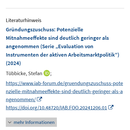
f
e
u
n
m
e
e
F
Literaturhinweis
m
n
e
F
Gründungszuschuss: Potenzielle
n
e
Mitnahmeeffekte sind deutlich geringer als
s
n
angenommen (Serie „Evaluation von
t
s
e
Instrumenten der aktiven Arbeitsmarktpolitik“)
t
r
e
(2024)
ö
r
I
Tübbicke, Stefan
;
f
ö
n
f
https://www.iab-forum.de/gruendungszuschuss-pote
f
n
n
f
nzielle-mitnahmeeffekte-sind-deutlich-geringer-als-a
e
e
n
I
ngenommen/
u
n
e
n
I
https://doi.org/10.48720/IAB.FOO.20241206.01
e
n
n
n
m
e
n
F
mehr Informationen
u
e
e