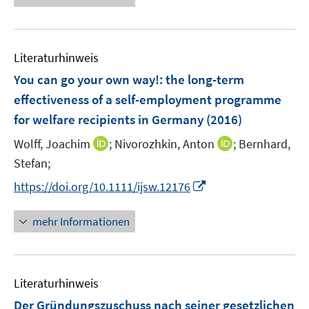
f
n
n
e
e
f
u
n
n
e
e
Literaturhinweis
m
n
F
You can go your own way!
:
the long-term
e
effectiveness of a self-employment programme
n
for welfare recipients in Germany
(2016)
s
t
I
I
Wolff, Joachim
;
Nivorozhkin, Anton
;
Bernhard,
e
n
n
Stefan;
r
n
n
I
https://doi.org/10.1111/ijsw.12176
ö
e
e
n
f
u
u
n
mehr Informationen
f
e
e
e
n
m
m
u
e
F
F
e
n
e
e
Literaturhinweis
m
n
n
F
Der Gründungszuschuss nach seiner gesetzlichen
s
s