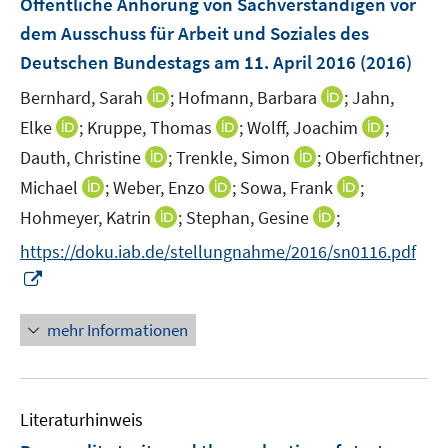
Öffentliche Anhörung von Sachverständigen vor
n
dem Ausschuss für Arbeit und Soziales des
s
Deutschen Bundestags am 11. April 2016
(2016)
t
e
I
I
Bernhard, Sarah
;
Hofmann, Barbara
;
Jahn,
r
n
n
I
I
I
Elke
;
Kruppe, Thomas
;
Wolff, Joachim
;
ö
n
n
n
n
n
I
I
Dauth, Christine
;
Trenkle, Simon
;
Oberfichtner,
f
e
e
n
n
n
n
n
f
I
I
I
Michael
;
Weber, Enzo
;
Sowa, Frank
;
u
u
e
e
e
n
n
n
n
n
n
e
I
I
e
Hohmeyer, Katrin
;
Stephan, Gesine
;
u
u
u
e
e
e
n
n
n
m
n
n
m
e
e
e
https://doku.iab.de/stellungnahme/2016/sn0116.pdf
u
u
n
e
e
e
F
n
n
F
m
m
m
I
e
e
u
u
u
e
e
e
e
F
F
F
n
m
m
e
e
e
n
u
u
n
e
e
e
n
F
F
mehr Informationen
m
m
m
s
e
e
s
n
n
n
e
e
e
F
F
F
t
m
m
t
s
s
s
u
n
n
e
e
e
e
F
F
e
t
t
t
e
s
s
n
n
n
r
e
e
r
e
e
e
Literaturhinweis
m
t
t
s
s
s
ö
n
n
ö
r
r
r
F
e
e