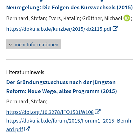
e
Neuregelung: Die Folgen des Kurswechsels
(2015)
t
t
n
e
e
I
Bernhard, Stefan;
Evers, Katalin;
Grüttner, Michael
;
s
r
r
n
t
I
https://doku.iab.de/kurzber/2015/kb2115.pdf
ö
ö
n
e
n
f
f
e
r
n
mehr Informationen
f
f
u
ö
e
n
n
e
f
u
e
e
m
f
e
n
n
F
n
Literaturhinweis
m
e
e
F
Der Gründungszuschuss nach der jüngsten
n
n
e
Reform: Neue Wege, altes Programm
(2015)
s
n
t
Bernhard, Stefan;
s
e
t
I
https://doi.org/10.3278/IFO1501W108
r
e
n
https://doku.iab.de/forum/2015/Forum1_2015_Bernh
ö
r
n
I
ard.pdf
f
ö
e
n
f