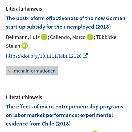
e
e
F
Literaturhinweis
m
n
e
F
The post-reform effectiveness of the new German
n
e
start-up subsidy for the unemployed
(2018)
s
n
t
I
I
Bellmann, Lutz
;
Caliendo, Marco
;
Tübbicke,
s
e
n
n
t
I
Stefan
;
r
n
n
e
n
I
https://doi.org/10.1111/labr.12126
ö
e
e
r
n
n
f
u
u
ö
e
n
f
mehr Informationen
e
e
f
u
e
n
m
m
f
e
u
e
F
F
n
m
e
n
e
e
e
F
Literaturhinweis
m
n
n
n
e
F
The effects of micro-entrepreneurship programs
s
s
n
e
t
t
on labor market performance
:
experimental
s
n
e
e
evidence from Chile
t
(2018)
s
r
r
e