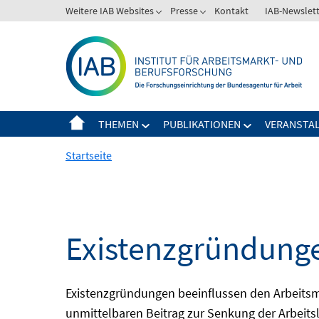
Springe
Weitere IAB Websites
Presse
Kontakt
IAB-Newslet
zum
Inhalt
THEMEN
PUBLIKATIONEN
VERANSTA
Startseite
Existenzgründunge
Existenzgründungen beeinflussen den Arbeitsmar
unmittelbaren Beitrag zur Senkung der Arbeits