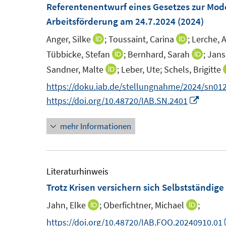
e
Referentenentwurf eines Gesetzes zur Mod
n
Arbeitsförderung am 24.7.2024
(2024)
s
Anger, Silke
;
Toussaint, Carina
;
Lerche, 
I
I
t
n
n
Tübbicke, Stefan
;
Bernhard, Sarah
;
Jans
I
I
e
n
n
n
n
Sandner, Malte
;
Leber, Ute;
Schels, Brigitte
I
r
e
e
n
n
n
https://doku.iab.de/stellungnahme/2024/sn012
ö
u
u
e
e
n
I
https://doi.org/10.48720/IAB.SN.2401
f
e
e
u
u
e
n
f
m
m
e
e
mehr Informationen
u
n
n
F
F
m
m
e
e
e
e
e
F
F
m
u
n
n
n
e
e
F
e
Literaturhinweis
s
s
n
n
e
m
Trotz Krisen versichern sich Selbstständig
t
t
s
s
n
F
Jahn, Elke
;
Oberfichtner, Michael
;
I
I
e
e
t
t
s
e
n
n
https://doi.org/10.48720/IAB.FOO.20240910.01
r
r
e
e
t