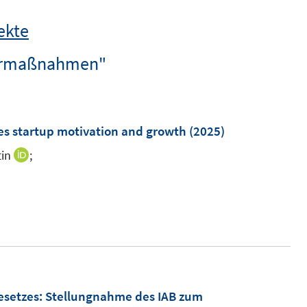
ekte
dermaßnahmen"
s startup motivation and growth
(2025)
in
;
I
n
I
n
n
e
n
u
e
e
u
m
e
F
m
esetzes
:
Stellungnahme des IAB zum