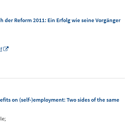
m
F
e
h der Reform 2011: Ein Erfolg wie seine Vorgänger
n
s
t
I
f
e
n
r
n
ö
e
f
u
f
e
n
m
fits on (self-)employment: Two sides of the same
e
F
n
e
le;
n
s