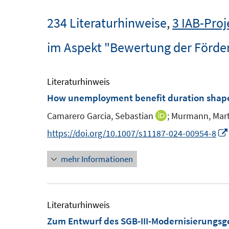
234 Literaturhinweise
,
3 IAB-Proj
im Aspekt "Bewertung der För
Literaturhinweis
How unemployment benefit duration shape
Camarero Garcia, Sebastian
;
Murmann, Mart
I
n
https://doi.org/10.1007/s11187-024-00954-8
n
mehr Informationen
e
u
e
m
Literaturhinweis
F
Zum Entwurf des SGB-III-Modernisierungsg