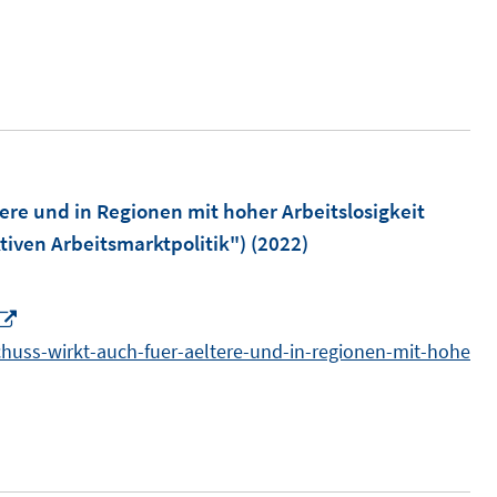
n
s
t
e
r
ö
f
m
ere und in Regionen mit hoher Arbeitslosigkeit
f
tiven Arbeitsmarktpolitik")
(2022)
n
e
n
I
n
huss-wirkt-auch-fuer-aeltere-und-in-regionen-mit-hohe
n
e
u
e