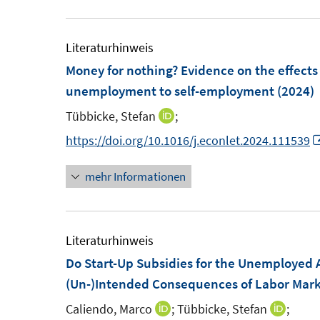
m
u
e
e
f
F
e
n
n
f
e
m
Literaturhinweis
n
n
F
Money for nothing? Evidence on the effects 
e
s
e
unemployment to self-employment
(2024)
n
t
n
Tübbicke, Stefan
;
I
e
s
n
https://doi.org/10.1016/j.econlet.2024.111539
r
t
n
ö
e
mehr Informationen
e
f
r
u
f
ö
e
n
f
m
Literaturhinweis
e
f
F
Do Start-Up Subsidies for the Unemployed A
n
n
e
(Un-)Intended Consequences of Labor Marke
e
n
n
Caliendo, Marco
;
Tübbicke, Stefan
;
I
I
s