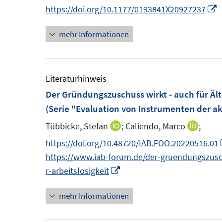
n
n
I
https://doi.org/10.1177/0193841X20927237
t
n
n
n
e
mehr Informationen
e
e
n
r
u
u
e
ö
e
e
u
f
m
m
e
Literaturhinweis
f
F
F
Der Gründungszuschuss wirkt - auch für Ält
n
e
e
F
(Serie "Evaluation von Instrumenten der ak
e
n
n
e
n
Tübbicke, Stefan
;
Caliendo, Marco
;
I
I
s
s
n
n
n
https://doi.org/10.48720/IAB.FOO.20220516.01
t
t
s
n
n
https://www.iab-forum.de/der-gruendungszusc
e
e
t
e
e
I
r-arbeitslosigkeit
r
r
e
u
u
n
ö
ö
r
mehr Informationen
e
e
n
f
f
ö
m
m
e
f
f
f