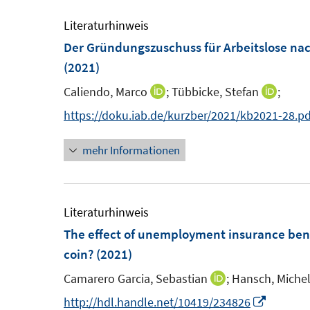
F
F
u
n
n
f
e
e
e
Literaturhinweis
e
e
n
n
n
m
Der Gründungszuschuss für Arbeitslose nac
n
n
e
s
s
F
(2021)
n
t
t
e
Caliendo, Marco
;
Tübbicke, Stefan
;
I
I
e
e
n
n
n
https://doku.iab.de/kurzber/2021/kb2021-28.pd
r
r
s
n
n
ö
ö
t
mehr Informationen
e
e
f
f
e
u
u
f
f
r
e
e
n
n
ö
m
m
Literaturhinweis
e
e
f
F
F
The effect of unemployment insurance bene
n
n
f
e
e
coin?
(2021)
n
n
n
e
Camarero Garcia, Sebastian
;
Hansch, Michel
I
s
s
n
n
I
http://hdl.handle.net/10419/234826
t
t