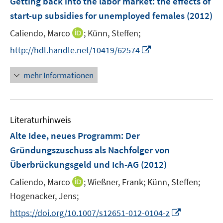
Getting back into the labor market
:
the effects of
n
e
start-up subsidies for unemployed females
(2012)
n
I
Caliendo, Marco
;
Künn, Steffen;
s
n
t
I
http://hdl.handle.net/10419/62574
n
e
n
e
r
n
mehr Informationen
u
ö
e
e
f
u
m
f
e
F
n
Literaturhinweis
m
e
e
F
Alte Idee, neues Programm: Der
n
n
e
Gründungszuschuss als Nachfolger von
s
n
Überbrückungsgeld und Ich-AG
t
(2012)
s
e
t
I
Caliendo, Marco
;
Wießner, Frank;
Künn, Steffen;
r
e
n
Hogenacker, Jens;
ö
r
n
I
f
https://doi.org/10.1007/s12651-012-0104-z
ö
e