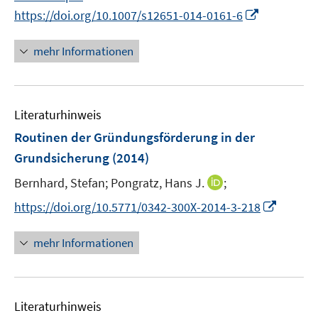
e
n
n
f
I
https://doi.org/10.1007/s12651-014-0161-6
u
e
n
n
n
e
n
e
e
n
mehr Informationen
m
u
n
e
F
e
u
e
m
e
n
F
Literaturhinweis
m
s
e
F
Routinen der Gründungsförderung in der
t
n
e
e
Grundsicherung
(2014)
s
n
r
t
I
Bernhard, Stefan;
Pongratz, Hans J.
;
s
ö
e
n
t
I
f
https://doi.org/10.5771/0342-300X-2014-3-218
r
n
e
n
f
ö
e
r
n
n
mehr Informationen
f
u
ö
e
e
f
e
f
u
n
n
m
f
e
e
F
n
Literaturhinweis
m
n