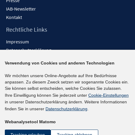
Presse
IAB-Newsletter
Kontakt
Rechtliche Links
Impressum
Datenschutzerklärung
Erklärung zur Barrierefreiheit
Verwendung von Cookies und anderen Technologien
Barrieren melden
Wir möchten unsere Online-Angebote auf Ihre Bedürfnisse
Social-Media-Kanäle
anpassen. Zu diesem Zweck setzen wir sogenannte Cookies ein.
Sie können selbst entscheiden, welche Cookies Sie zulassen.
BlueSky
Ihre Einwilligung können Sie jederzeit unter
Cookie-Einstellungen
YouTube
in unserer Datenschutzerklärung ändern. Weitere Informationen
LinkedIn
finden Sie in unserer
Datenschutzerklärung
.
XING
Webanalysetool Matomo
kununu
Netiquette
Tracking erlauben
Tracking ablehnen