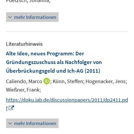
Poetzsch, Johanna;
ö
r
e
f
ö
r
f
mehr Informationen
f
ö
n
f
f
e
n
f
n
e
n
Literaturhinweis
n
e
Alte Idee, neues Programm: Der
n
Gründungszuschuss als Nachfolger von
Überbrückungsgeld und Ich-AG
(2011)
I
Caliendo, Marco
;
Künn, Steffen;
Hogenacker, Jens;
n
Wießner, Frank;
n
https://doku.iab.de/discussionpapers/2011/dp2411.pd
e
I
f
u
n
e
n
mehr Informationen
m
e
F