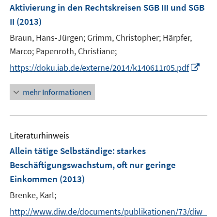
e
e
F
Aktivierung in den Rechtskreisen SGB III und SGB
n
n
e
II
(2013)
s
n
t
Braun, Hans-Jürgen;
Grimm, Christopher;
Härpfer,
s
e
t
Marco;
Papenroth, Christiane;
r
e
I
https://doku.iab.de/externe/2014/k140611r05.pdf
ö
r
n
f
ö
n
mehr Informationen
f
f
e
n
f
u
e
n
e
n
e
Literaturhinweis
m
n
F
Allein tätige Selbständige: starkes
e
Beschäftigungswachstum, oft nur geringe
n
Einkommen
(2013)
s
t
Brenke, Karl;
e
http://www.diw.de/documents/publikationen/73/diw_