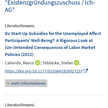
"Existenzgründungszuschuss / Ich-
AG"
Literaturhinweis
Do Start-Up Subsidies for the Unemployed Affect
Participants’ Well-Being?
:
A Rigorous Look at
(Un-)Intended Consequences of Labor Market
Policies
(2022)
I
I
Caliendo, Marco
;
Tübbicke, Stefan
;
n
n
I
https://doi.org/10.1177/0193841X20927237
n
n
n
e
e
n
mehr Informationen
u
u
e
e
e
u
m
m
e
F
F
Literaturhinweis
m