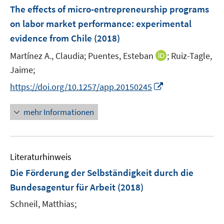
e
e
F
The effects of micro-entrepreneurship programs
n
n
e
on labor market performance
:
experimental
s
s
n
evidence from Chile
t
(2018)
t
s
e
e
t
I
Martínez A., Claudia;
Puentes, Esteban
;
Ruiz-Tagle,
r
r
e
n
Jaime;
ö
ö
r
n
I
f
f
https://doi.org/10.1257/app.20150245
ö
e
n
f
f
f
u
n
n
n
mehr Informationen
f
e
e
e
e
n
m
u
n
n
e
F
e
n
e
Literaturhinweis
m
n
F
Die Förderung der Selbständigkeit durch die
s
e
Bundesagentur für Arbeit
(2018)
t
n
e
Schneil, Matthias;
s
r
t
ö