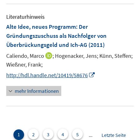
u
e
e
n
Literaturhinweis
m
s
F
Alte Idee, neues Programm: Der
t
e
e
Gründungszuschuss als Nachfolger von
n
r
Überbrückungsgeld und Ich-AG
(2011)
s
ö
t
I
Caliendo, Marco
;
Hogenacker, Jens;
Künn, Steffen;
f
e
n
Wießner, Frank;
f
r
n
n
I
http://hdl.handle.net/10419/58676
ö
e
e
n
f
u
n
n
mehr Informationen
f
e
e
n
m
u
e
F
e
n
e
m
n
F
s
e
1
2
3
4
5
...
Letzte Seite
t