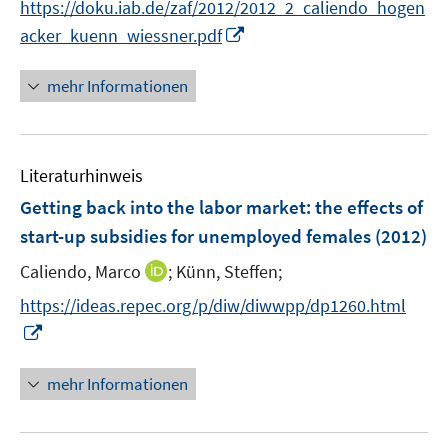
n
f
https://doku.iab.de/zaf/2012/2012_2_caliendo_hogen
f
u
n
n
I
f
acker_kuenn_wiessner.pdf
e
e
e
n
n
m
u
n
n
e
F
mehr Informationen
e
e
n
e
m
u
n
F
e
s
e
Literaturhinweis
m
t
n
F
e
Getting back into the labor market
:
the effects of
s
e
r
start-up subsidies for unemployed females
(2012)
t
n
ö
e
I
Caliendo, Marco
;
Künn, Steffen;
s
f
r
n
t
f
https://ideas.repec.org/p/diw/diwwpp/dp1260.html
ö
n
e
n
I
f
e
r
e
n
f
u
ö
n
n
mehr Informationen
n
e
f
e
e
m
f
u
n
F
n