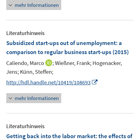
e
mehr Informationen
f
r
f
ö
n
f
e
Literaturhinweis
f
n
n
Subsidized start-ups out of unemployment
:
a
e
comparison to regular business start-ups
(2015)
n
I
Caliendo, Marco
;
Wießner, Frank;
Hogenacker,
n
Jens;
Künn, Steffen;
n
I
http://hdl.handle.net/10419/108693
e
n
u
n
mehr Informationen
e
e
m
u
F
e
e
Literaturhinweis
m
n
F
Getting back into the labor market
:
the effects of
s