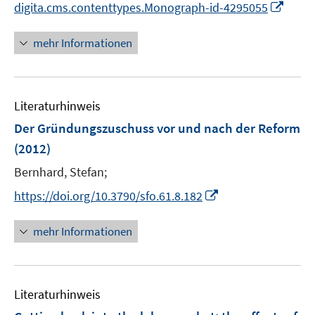
I
digita.cms.contenttypes.Monograph-id-4295055
ö
n
f
n
mehr Informationen
f
e
n
u
e
e
n
Literaturhinweis
m
F
Der Gründungszuschuss vor und nach der Reform
e
(2012)
n
Bernhard, Stefan;
s
t
I
https://doi.org/10.3790/sfo.61.8.182
e
n
r
n
mehr Informationen
ö
e
f
u
f
e
n
Literaturhinweis
m
e
F