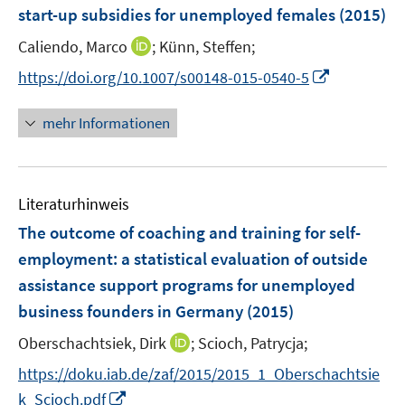
e
start-up subsidies for unemployed females
(2015)
t
n
e
I
Caliendo, Marco
;
Künn, Steffen;
s
r
n
t
I
https://doi.org/10.1007/s00148-015-0540-5
ö
n
e
n
f
e
r
n
mehr Informationen
f
u
ö
e
n
e
f
u
e
m
f
e
n
F
n
Literaturhinweis
m
e
e
F
The outcome of coaching and training for self-
n
n
e
employment
:
a statistical evaluation of outside
s
n
assistance support programs for unemployed
t
s
e
business founders in Germany
(2015)
t
r
e
I
Oberschachtsiek, Dirk
;
Scioch, Patrycja;
ö
r
n
f
https://doku.iab.de/zaf/2015/2015_1_Oberschachtsie
ö
n
f
I
k_Scioch.pdf
f