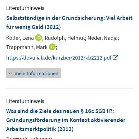
e
e
e
Literaturhinweis
m
n
n
F
Selbstständige in der Grundsicherung: Viel Arbeit
s
e
für wenig Geld
(2012)
t
n
e
I
Koller, Lena
;
Rudolph, Helmut;
Neder, Nadja;
s
r
n
t
I
Trappmann, Mark
;
ö
n
e
n
f
I
https://doku.iab.de/kurzber/2012/kb2212.pdf
e
r
n
f
n
u
ö
e
n
n
mehr Informationen
e
f
u
e
e
m
f
e
n
u
F
n
m
e
e
e
F
Literaturhinweis
m
n
n
e
F
Was sind die Ziele des neuen § 16c SGB II?
:
s
n
e
t
Gründungsförderung im Kontext aktivierender
s
n
e
Arbeitsmarktpolitik
t
(2012)
s
r
e
t