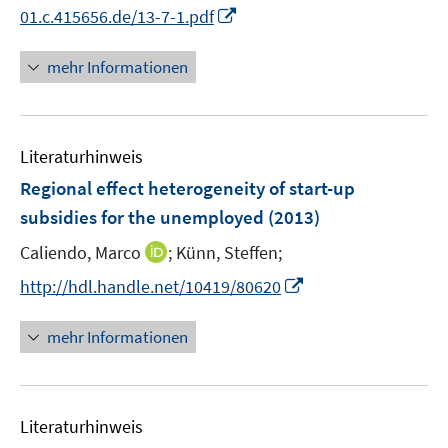
r
I
01.c.415656.de/13-7-1.pdf
ö
n
f
n
mehr Informationen
f
e
n
u
e
e
n
Literaturhinweis
m
F
Regional effect heterogeneity of start-up
e
subsidies for the unemployed
(2013)
n
I
Caliendo, Marco
;
Künn, Steffen;
s
n
t
I
http://hdl.handle.net/10419/80620
n
e
n
e
r
n
mehr Informationen
u
ö
e
e
f
u
m
f
e
F
n
Literaturhinweis
m
e
e