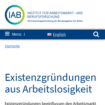
Springe
zum
Inhalt
Suchen nach:
≡
English
Menü
✘
Startseite
Existenzgründungen
aus Arbeitslosigkeit
Existenzgründungen beeinflussen den Arbeitsmarkt