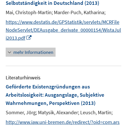
F
Selbstständigkeit in Deutschland
(2013)
n
n
e
Mai, Christoph-Martin;
s
Marder-Puch, Katharina;
n
t
s
https://www.destatis.de/GPStatistik/servlets/MCRFile
e
t
NodeServlet/DEAusgabe_derivate_00000154/WistaJul
r
e
I
i2013.pdf
ö
r
n
f
ö
n
mehr Informationen
f
f
e
n
f
u
e
n
e
n
e
Literaturhinweis
m
n
F
Geförderte Existenzgründungen aus
e
Arbeitslosigkeit
:
Ausgangslage, Subjektive
n
Wahrnehmungen, Perspektiven
(2013)
s
t
Sommer, Jörg;
Matysik, Alexander;
Leusch, Martin;
e
http://www.iaw.uni-bremen.de/redirect/?oid=com.ars
r