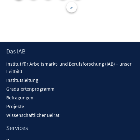
n
e
>
s
r
t
ö
e
f
r
f
ö
n
f
Footer
e
Das IAB
f
Inhalt
n
n
Institut für Arbeitsmarkt- und Berufsforschung (IAB) – unser
e
Leitbild
n
Institutsleitung
Graduiertenprogramm
Befragungen
Projekte
Wissenschaftlicher Beirat
Services