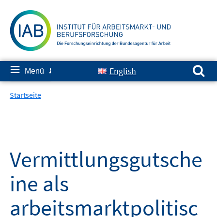
Springe
zum
Inhalt
Suchen nach:
≡
English
Menü
✘
Startseite
Vermittlungsgutsche
ine als
arbeitsmarktpolitisc