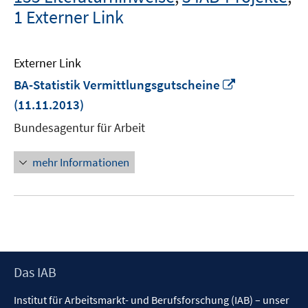
1 Externer Link
Externer Link
In
BA-Statistik Vermittlungsgutscheine
neuem
(11.11.2013)
Fenster
Bundesagentur für Arbeit
öffnen
mehr Informationen
Footer
Das IAB
Inhalt
Institut für Arbeitsmarkt- und Berufsforschung (IAB) – unser