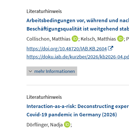
e
e
m
m
Literaturhinweis
F
F
Arbeitsbedingungen vor, während und nac
e
e
Beschäftigungsqualität ist weitgehend stab
n
n
Collischon, Matthias
;
Kelsch, Matthias
;
P
I
I
s
s
n
n
I
https://doi.org/10.48720/IAB.KB.2604
t
t
n
n
n
https://doku.iab.de/kurzber/2026/kb2026-04.pd
e
e
e
e
n
r
r
mehr Informationen
u
u
e
ö
ö
e
e
u
f
f
m
m
e
f
f
F
F
m
Literaturhinweis
n
n
e
e
F
Interaction-as-a-risk: Deconstructing exper
e
e
n
n
e
Covid-19 pandemic in Germany
(2026)
n
n
s
s
n
Dörflinger, Nadja
;
I
t
t
s