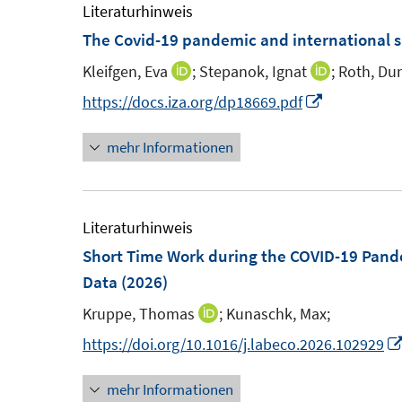
m
m
Literaturhinweis
ö
F
F
The Covid-19 pandemic and international s
f
e
e
f
Kleifgen, Eva
;
Stepanok, Ignat
;
Roth, Du
I
I
n
n
n
n
n
I
https://docs.iza.org/dp18669.pdf
s
s
e
n
n
n
t
t
n
mehr Informationen
e
e
n
e
e
u
u
e
r
r
e
e
u
ö
ö
m
m
e
Literaturhinweis
f
f
F
F
m
Short Time Work during the COVID-19 Pand
f
f
e
e
F
Data
(2026)
n
n
n
n
e
e
e
Kruppe, Thomas
;
Kunaschk, Max;
I
s
s
n
n
n
n
https://doi.org/10.1016/j.labeco.2026.102929
t
t
s
n
e
e
t
mehr Informationen
e
r
r