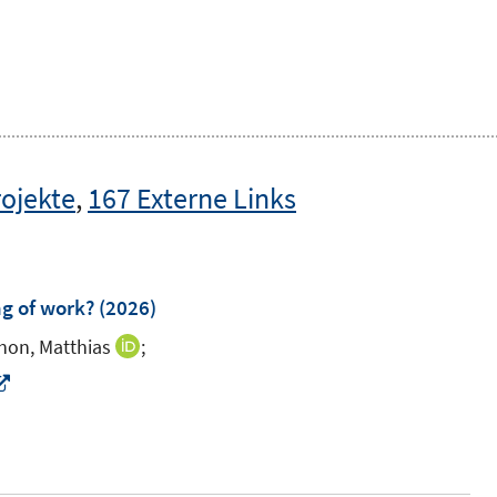
rojekte
,
167 Externe Links
g of work?
(2026)
chon, Matthias
;
I
n
I
n
n
e
n
u
e