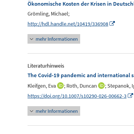
F
Ökonomische Kosten der Krisen in Deutsch
n
e
e
Grömling, Michael;
n
n
I
http://hdl.handle.net/10419/336908
s
n
t
mehr Informationen
n
e
e
r
u
ö
e
Literaturhinweis
f
m
The Covid-19 pandemic and international s
f
F
n
Kleifgen, Eva
;
Roth, Duncan
;
Stepanok, I
I
I
e
e
n
n
https://doi.org/10.1007/s10290-026-00662-3
n
n
n
n
s
mehr Informationen
e
e
t
u
u
e
e
e
r