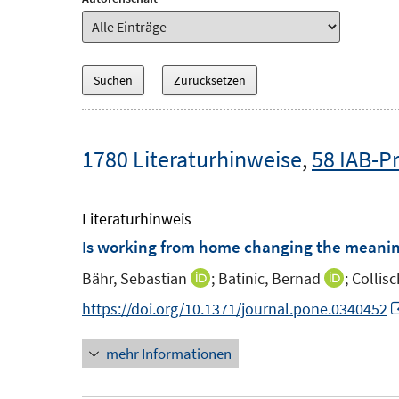
1780 Literaturhinweise
,
58 IAB-P
Literaturhinweis
Is working from home changing the meanin
Bähr, Sebastian
;
Batinic, Bernad
;
Collis
I
I
n
n
https://doi.org/10.1371/journal.pone.0340452
n
n
mehr Informationen
e
e
u
u