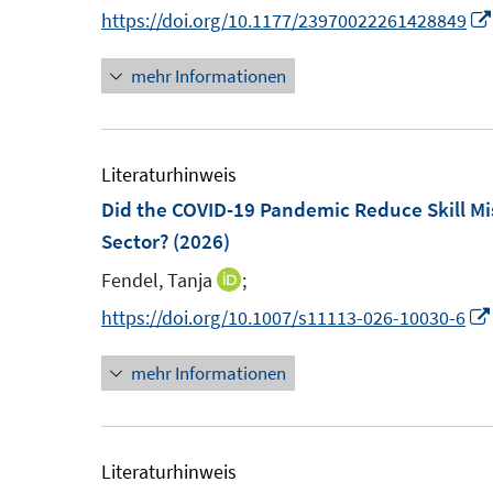
n
https://doi.org/10.1177/23970022261428849
e
e
t
n
r
r
e
mehr Informationen
e
ö
ö
r
u
f
f
ö
e
f
f
f
m
Literaturhinweis
n
n
f
F
Did the COVID-19 Pandemic Reduce Skill M
e
e
n
e
Sector?
(2026)
n
n
e
n
n
Fendel, Tanja
;
I
s
n
https://doi.org/10.1007/s11113-026-10030-6
t
n
e
mehr Informationen
e
r
u
ö
e
f
m
Literaturhinweis
f