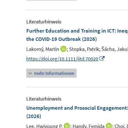
e
u
ö
ö
r
e
f
f
ö
m
Literaturhinweis
f
f
f
F
Further Education and Training in ICT: Ine
n
n
f
e
the COVID‐19 Outbreak
(2026)
e
e
n
n
n
n
e
Lakomý, Martin
;
Stopka, Patrik;
Šácha, Jaku
I
s
n
n
I
https://doi.org/10.1111/ijtd.70020
t
n
n
e
mehr Informationen
e
n
r
u
e
ö
e
u
f
m
e
Literaturhinweis
f
F
m
Unemployment and Prosocial Engagement:
n
e
F
(2026)
e
n
e
n
Lee, Hwiyoung P.
;
Handy, Femida
;
Choi, 
I
I