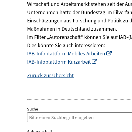
Wirtschaft und Arbeitsmarkt stehen seit der A
Unternehmen hatte der Bundestag im Eilverfahr
Einschätzungen aus Forschung und Politik zu 
Maßnahmen in Deutschland zusammen.
Im Filter „Autorenschaft“ können Sie auf IAB-(
Dies könnte Sie auch interessieren:
In
IAB-Infoplattform Mobiles Arbeiten
In
neuem
IAB-Infoplattform Kurzarbeit
neuem
Fenster
Zurück zur Übersicht
Fenster
öffnen
öffnen
Suche
Autorenschaft