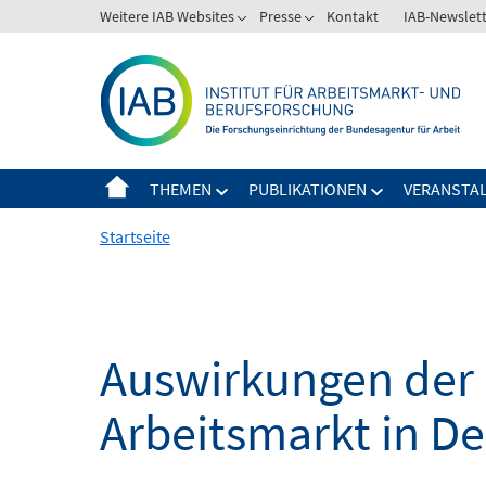
Springe
Weitere IAB Websites
Presse
Kontakt
IAB-Newslet
zum
Inhalt
THEMEN
PUBLIKATIONEN
VERANSTA
Startseite
Auswirkungen der 
Arbeitsmarkt in D