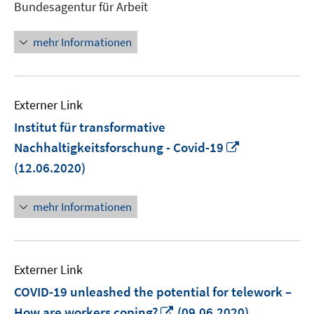
Bundesagentur für Arbeit
öffnen
mehr Informationen
Externer Link
Institut für transformative
In
Nachhaltigkeitsforschung - Covid-19
neuem
(12.06.2020)
Fenster
öffnen
mehr Informationen
Externer Link
COVID-19 unleashed the potential for telework –
In
How are workers coping?
(09.06.2020)