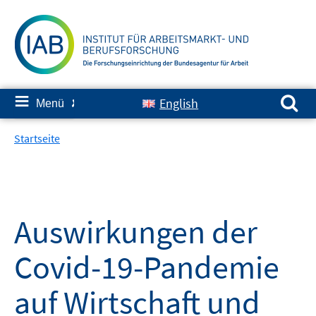
Springe
zum
Inhalt
Suchen nach:
≡
English
Menü
✘
Startseite
Auswirkungen der
Covid-19-Pandemie
auf Wirtschaft und