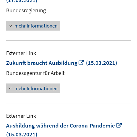
(17.03.2021)
Fens
Bundesregierung
öffn
mehr Informationen
Externer Link
In
Zukunft braucht Ausbildung
(15.03.2021)
neuem
Bundesagentur für Arbeit
Fenster
öffnen
mehr Informationen
Externer Link
In
Ausbildung während der Corona-Pandemie
neue
(15.03.2021)