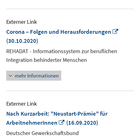
Externer Link
In
Corona – Folgen und Herausforderungen
neuem
(30.10.2020)
Fenster
REHADAT - Informationssystem zur beruflichen
öffnen
Integration behinderter Menschen
mehr Informationen
Externer Link
Nach Kurzarbeit: "Neustart-Prämie" für
In
ArbeitnehmerInnen
(16.09.2020)
neuem
Deutscher Gewerkschaftsbund
Fenster