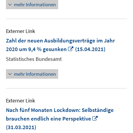
Fenster
mehr Informationen
öffnen
Externer Link
Zahl der neuen Ausbildungsverträge im Jahr
In
2020 um 9,4 % gesunken
(15.04.2021)
neuem
Statistisches Bundesamt
Fenster
öffnen
mehr Informationen
Externer Link
Nach fünf Monaten Lockdown: Selbständige
In
brauchen endlich eine Perspektive
neuem
(31.03.2021)
Fenster