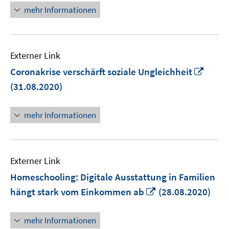
Fenster
mehr Informationen
öffnen
Externer Link
In
Coronakrise verschärft soziale Ungleichheit
neue
(31.08.2020)
Fenst
öffne
mehr Informationen
Externer Link
Homeschooling: Digitale Ausstattung in Familien
In
hängt stark vom Einkommen ab
(28.08.2020)
neuem
Fenster
mehr Informationen
öffnen