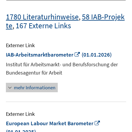
1780 Literaturhinweise
,
58 IAB-Projek
te
,
167 Externe Links
Externer Link
In
IAB-Arbeitsmarktbarometer
(01.01.2026)
neuem
Institut für Arbeitsmarkt- und Berufsforschung der
Fenster
Bundesagentur für Arbeit
öffnen
mehr Informationen
Externer Link
In
European Labour Market Barometer
neuem
(01.01.2025)