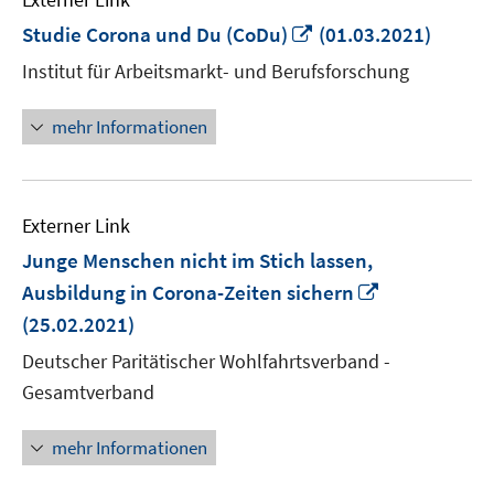
In
Studie Corona und Du (CoDu)
(01.03.2021)
neuem
Institut für Arbeitsmarkt- und Berufsforschung
Fenster
öffnen
mehr Informationen
Externer Link
Junge Menschen nicht im Stich lassen,
In
Ausbildung in Corona-Zeiten sichern
neuem
(25.02.2021)
Fenster
Deutscher Paritätischer Wohlfahrtsverband -
öffnen
Gesamtverband
mehr Informationen