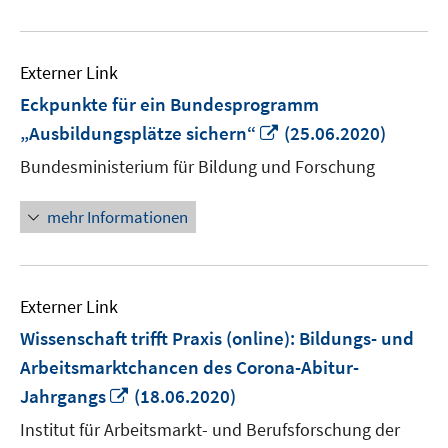
Externer Link
Eckpunkte für ein Bundesprogramm
In
„Ausbildungsplätze sichern“
(25.06.2020)
neuem
Bundesministerium für Bildung und Forschung
Fenster
öffnen
mehr Informationen
Externer Link
Wissenschaft trifft Praxis (online): Bildungs- und
Arbeitsmarktchancen des Corona-Abitur-
In
Jahrgangs
(18.06.2020)
neuem
Institut für Arbeitsmarkt- und Berufsforschung der
Fenster