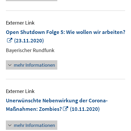
öffnen
Externer Link
Open Shutdown Folge 5: Wie wollen wir arbeiten?
In
(23.11.2020)
neuem
Bayerischer Rundfunk
Fenster
öffnen
mehr Informationen
Externer Link
Unerwünschte Nebenwirkung der Corona-
In
Maßnahmen: Zombies?
(10.11.2020)
neuem
Fenster
mehr Informationen
öffnen