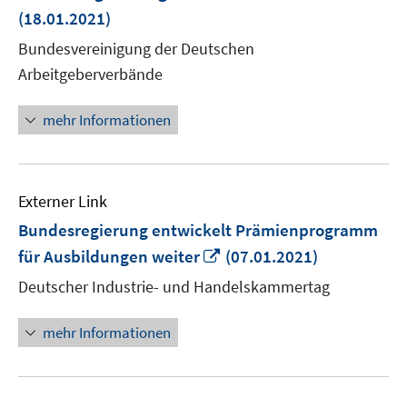
neuem
(18.01.2021)
Fenster
Bundesvereinigung der Deutschen
öffnen
Arbeitgeberverbände
mehr Informationen
Externer Link
Bundesregierung entwickelt Prämienprogramm
In
für Ausbildungen weiter
(07.01.2021)
neuem
Deutscher Industrie- und Handelskammertag
Fenster
öffnen
mehr Informationen