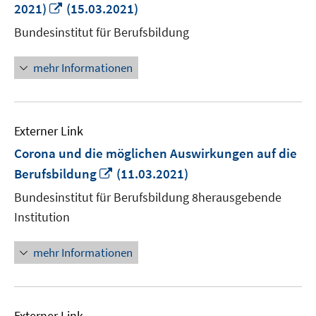
In
2021)
(15.03.2021)
neuem
Bundesinstitut für Berufsbildung
Fenster
öffnen
mehr Informationen
Externer Link
Corona und die möglichen Auswirkungen auf die
In
Berufsbildung
(11.03.2021)
neuem
Bundesinstitut für Berufsbildung 8herausgebende
Fenster
Institution
öffnen
mehr Informationen
Externer Link