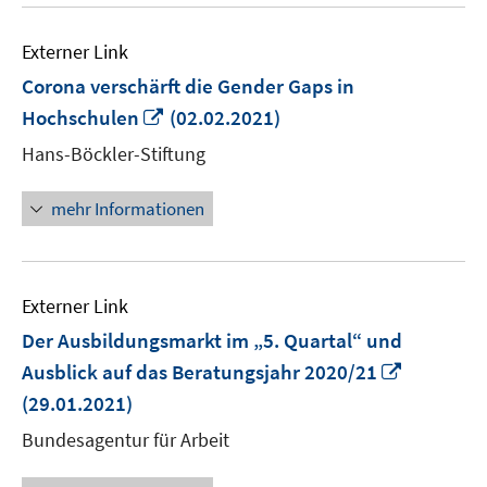
Externer Link
Corona verschärft die Gender Gaps in
In
Hochschulen
(02.02.2021)
neuem
Hans-Böckler-Stiftung
Fenster
öffnen
mehr Informationen
Externer Link
Der Ausbildungsmarkt im „5. Quartal“ und
In
Ausblick auf das Beratungsjahr 2020/21
neuem
(29.01.2021)
Fenster
Bundesagentur für Arbeit
öffnen