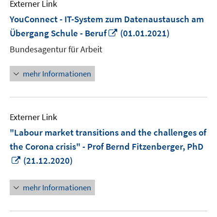
Externer Link
YouConnect - IT-System zum Datenaustausch am
In
Übergang Schule - Beruf
(01.01.2021)
neuem
Bundesagentur für Arbeit
Fenster
öffnen
mehr Informationen
Externer Link
"Labour market transitions and the challenges of
the Corona crisis" - Prof Bernd Fitzenberger, PhD
In
(21.12.2020)
neuem
Fenster
mehr Informationen
öffnen