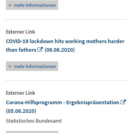
Fenster
mehr Informationen
öffnen
Externer Link
COVID-19 lockdown hits working mothers harder
In
than fathers
(08.06.2020)
neuem
Fenster
mehr Informationen
öffnen
Externer Link
In
Corona-Hilfsprogramm - Ergebnispräsentation
n
(05.06.2020)
Fe
Statistisches Bundesamt
öf