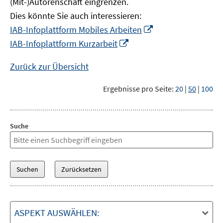
(Mit-)Autorenschaft eingrenzen.
Dies könnte Sie auch interessieren:
In
IAB-Infoplattform Mobiles Arbeiten
neuem
In
IAB-Infoplattform Kurzarbeit
Fenster
neuem
öffnen
Fenster
Zurück zur Übersicht
öffnen
Ergebnisse pro Seite:
20
|
50
|
100
Suche
ASPEKT AUSWÄHLEN: