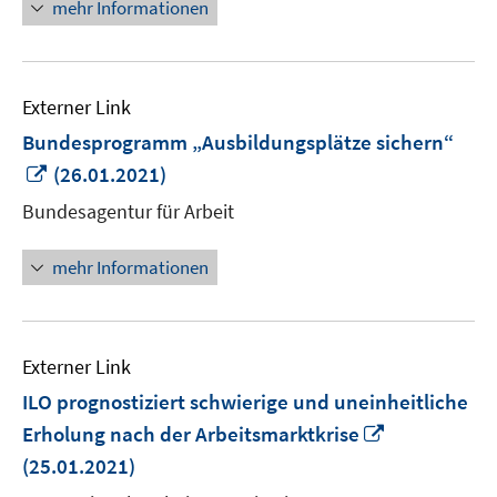
mehr Informationen
Externer Link
Bundesprogramm „Ausbildungsplätze sichern“
In
(26.01.2021)
neuem
Bundesagentur für Arbeit
Fenster
öffnen
mehr Informationen
Externer Link
ILO prognostiziert schwierige und uneinheitliche
In
Erholung nach der Arbeitsmarktkrise
neuem
(25.01.2021)
Fenster