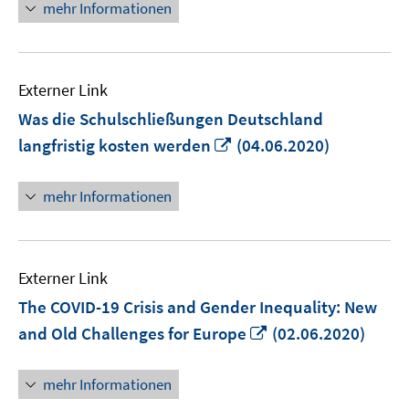
mehr Informationen
Externer Link
Was die Schulschließungen Deutschland
In
langfristig kosten werden
(04.06.2020)
neuem
Fenster
mehr Informationen
öffnen
Externer Link
The COVID-19 Crisis and Gender Inequality: New
In
and Old Challenges for Europe
(02.06.2020)
neuem
Fenster
mehr Informationen
öffnen