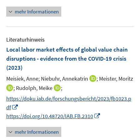
e
n
f
e
r
n
mehr Informationen
f
u
ö
e
n
e
f
u
e
m
f
e
n
F
n
Literaturhinweis
m
e
e
F
Local labor market effects of global value chain
n
n
e
disruptions - evidence from the COVID-19 crisis
s
n
(2023)
t
s
e
t
I
Meisiek, Anne;
Niebuhr, Annekatrin
;
Meister, Moritz
r
e
n
I
I
;
Rudolph, Meike
;
ö
r
n
n
n
f
https://doku.iab.de/forschungsbericht/2023/fb1023.p
ö
e
n
n
f
I
df
f
u
e
e
n
n
f
I
e
https://doi.org/10.48720/IAB.FB.2310
u
u
e
n
n
n
m
e
e
n
e
e
n
F
mehr Informationen
m
m
u
n
e
e