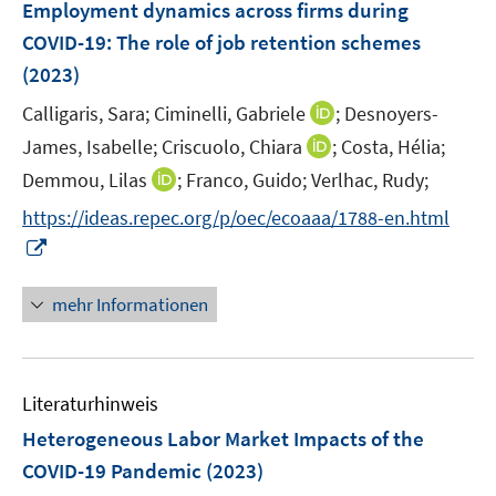
F
Employment dynamics across firms during
n
e
COVID-19: The role of job retention schemes
s
n
(2023)
t
s
e
t
I
Calligaris, Sara;
Ciminelli, Gabriele
;
Desnoyers-
r
e
n
I
James, Isabelle;
Criscuolo, Chiara
;
Costa, Hélia;
ö
r
n
n
I
Demmou, Lilas
;
f
Franco, Guido;
Verlhac, Rudy;
ö
e
n
n
f
f
https://ideas.repec.org/p/oec/ecoaaa/1788-en.html
u
e
n
n
f
I
e
u
e
e
n
n
m
e
u
n
e
n
F
mehr Informationen
m
e
n
e
e
F
m
u
n
e
F
e
s
n
e
Literaturhinweis
m
t
s
n
F
e
Heterogeneous Labor Market Impacts of the
t
s
e
r
e
COVID-19 Pandemic
(2023)
t
n
ö
r