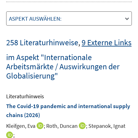
ASPEKT AUSWÄHLEN:
258 Literaturhinweise
,
9 Externe Links
im Aspekt "Internationale
Arbeitsmärkte / Auswirkungen der
Globalisierung"
Literaturhinweis
The Covid-19 pandemic and international supply
chains
(2026)
I
I
Kleifgen, Eva
;
Roth, Duncan
;
Stepanok, Ignat
n
n
I
;