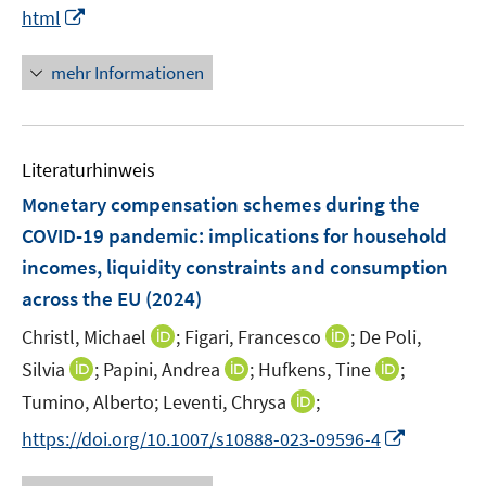
n
I
html
u
ö
e
n
e
f
n
n
mehr Informationen
m
f
e
F
n
u
e
e
e
n
n
Literaturhinweis
m
s
F
Monetary compensation schemes during the
t
e
e
COVID-19 pandemic: implications for household
n
r
incomes, liquidity constraints and consumption
s
ö
across the EU
(2024)
t
f
e
I
f
I
Christl, Michael
;
Figari, Francesco
;
De Poli,
r
n
n
n
I
I
I
Silvia
;
Papini, Andrea
;
Hufkens, Tine
;
ö
n
e
n
n
n
n
I
Tumino, Alberto;
Leventi, Chrysa
;
f
e
n
e
n
n
n
n
f
I
https://doi.org/10.1007/s10888-023-09596-4
u
u
e
e
e
n
n
n
e
e
u
u
u
e
e