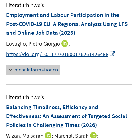
e
e
e
F
Literaturhinweis
m
n
n
n
e
F
Employment and Labour Participation in the
s
s
n
e
t
t
Post-COVID-19 EU: A Regional Analysis Using LFS
s
n
e
e
and Online Job Data
t
(2026)
s
r
r
e
t
I
Lovaglio, Pietro Giorgio
;
ö
ö
r
e
n
f
f
I
https://doi.org/10.1177/01600176261426488
ö
r
n
f
f
n
f
ö
e
n
n
n
f
mehr Informationen
f
u
e
e
e
n
f
e
n
n
u
e
n
m
e
n
e
F
Literaturhinweis
m
n
e
F
Balancing Timeliness, Efficiency and
n
e
Effectiveness: An Assessment of Targeted Social
s
n
Policies in Challenging Times
t
(2026)
s
e
t
I
I
Wizan, Maisarah
;
Marchal, Sarah
;