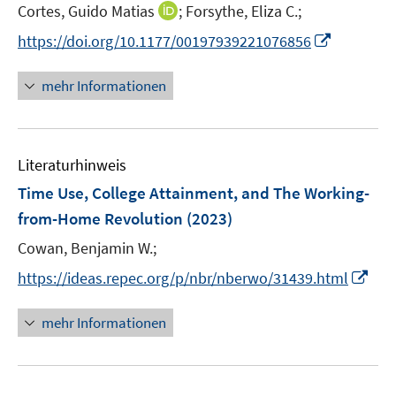
e
I
Cortes, Guido Matias
;
Forsythe, Eliza C.;
s
f
ö
r
n
t
f
f
I
https://doi.org/10.1177/00197939221076856
ö
n
e
n
f
n
f
e
r
e
n
n
mehr Informationen
f
u
ö
n
e
e
n
e
f
n
u
e
m
f
e
n
F
n
Literaturhinweis
m
e
e
F
Time Use, College Attainment, and The Working-
n
n
e
from-Home Revolution
(2023)
s
n
t
Cowan, Benjamin W.;
s
e
t
I
https://ideas.repec.org/p/nbr/nberwo/31439.html
r
e
n
ö
r
n
mehr Informationen
f
ö
e
f
f
u
n
f
e
e