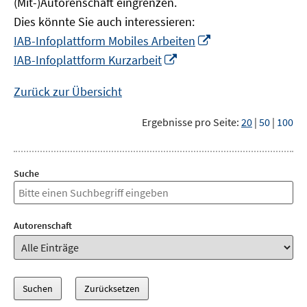
(Mit-)Autorenschaft eingrenzen.
Dies könnte Sie auch interessieren:
In
IAB-Infoplattform Mobiles Arbeiten
neuem
In
IAB-Infoplattform Kurzarbeit
Fenster
neuem
öffnen
Fenster
Zurück zur Übersicht
öffnen
Ergebnisse pro Seite:
20
|
50
|
100
Suche
Autorenschaft