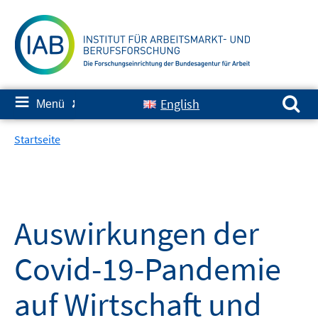
Springe
zum
Inhalt
Suchen nach:
≡
English
Menü
✘
Startseite
Auswirkungen der
Covid-19-Pandemie
auf Wirtschaft und