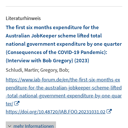
F
F
e
u
n
e
e
m
e
s
n
n
F
Literaturhinweis
m
t
s
s
e
F
e
The first six months expenditure for the
t
t
n
e
r
e
e
Australian JobKeeper scheme lifted total
s
n
ö
r
r
national government expenditure by one quarter
t
s
f
ö
ö
e
(Consequences of the COVID-19 Pandemic)
:
t
f
f
f
r
e
(Interview with Bob Gregory)
(2023)
n
f
f
ö
r
e
n
n
Schludi, Martin;
Gregory, Bob;
f
ö
n
e
e
f
https://www.iab-forum.de/en/the-first-six-months-ex
f
n
n
n
f
penditure-for-the-australian-jobkeeper-scheme-lifted
e
n
-total-national-government-expenditure-by-one-quar
n
e
I
ter/
n
n
I
https://doi.org/10.48720/IAB.FOO.20231031.02
n
n
e
n
mehr Informationen