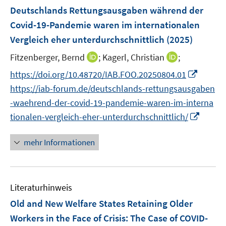
e
e
e
F
Deutschlands Rettungsausgaben während der
n
n
n
e
Covid-19-Pandemie waren im internationalen
s
s
n
Vergleich eher unterdurchschnittlich
t
t
(2025)
s
e
e
t
I
I
Fitzenberger, Bernd
;
Kagerl, Christian
;
r
r
e
n
n
I
https://doi.org/10.48720/IAB.FOO.20250804.01
ö
ö
r
n
n
n
f
f
https://iab-forum.de/deutschlands-rettungsausgaben
ö
e
e
n
f
f
-waehrend-der-covid-19-pandemie-waren-im-interna
f
u
u
e
n
n
I
f
tionalen-vergleich-eher-unterdurchschnittlich/
e
e
u
e
e
n
n
m
m
e
n
n
n
e
F
F
mehr Informationen
m
e
n
e
e
F
u
n
n
e
e
s
s
n
Literaturhinweis
m
t
t
s
F
e
e
Old and New Welfare States Retaining Older
t
e
r
r
Workers in the Face of Crisis: The Case of COVID-
e
n