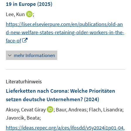
ö
ö
r
19 in Europe
(2025)
s
f
f
ö
t
I
Lee, Kun
;
f
f
f
e
n
n
n
f
https://liser.elsevierpure.com/en/publications/old-an
r
n
e
e
n
d-new-welfare-states-retaining-older-workers-in-the-
ö
e
n
n
e
I
face-of
f
u
n
n
f
e
n
n
mehr Informationen
m
e
e
F
u
n
e
e
n
Literaturhinweis
m
s
F
Lieferketten nach Corona: Welche Prioritäten
t
e
e
setzen deutsche Unternehmen?
(2024)
n
r
I
Aksoy, Cevat Giray
;
Baur, Andreas;
Flach, Lisandra;
s
ö
n
t
Javorcik, Beata;
f
n
e
f
https://ideas.repec.org/a/ces/ifosdd/v5y2024i1p01-04.
e
r