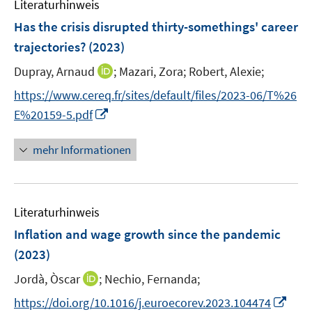
n
Literaturhinweis
m
n
e
F
Has the crisis disrupted thirty-somethings' career
n
e
trajectories?
(2023)
n
I
Dupray, Arnaud
;
Mazari, Zora;
Robert, Alexie;
s
n
t
https://www.cereq.fr/sites/default/files/2023-06/T%26
n
e
I
E%20159-5.pdf
e
r
n
u
ö
n
mehr Informationen
e
f
e
m
f
u
F
n
e
e
e
Literaturhinweis
m
n
n
F
Inflation and wage growth since the pandemic
s
e
(2023)
t
n
e
I
Jordà, Òscar
;
Nechio, Fernanda;
s
r
n
t
I
https://doi.org/10.1016/j.euroecorev.2023.104474
ö
n