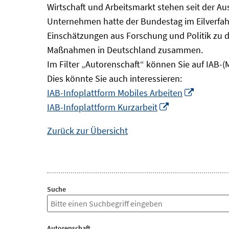
Wirtschaft und Arbeitsmarkt stehen seit der A
Unternehmen hatte der Bundestag im Eilverfahr
Einschätzungen aus Forschung und Politik zu 
Maßnahmen in Deutschland zusammen.
Im Filter „Autorenschaft“ können Sie auf IAB-(
Dies könnte Sie auch interessieren:
In
IAB-Infoplattform Mobiles Arbeiten
In
neuem
IAB-Infoplattform Kurzarbeit
neuem
Fenster
Zurück zur Übersicht
Fenster
öffnen
öffnen
Suche
Autorenschaft