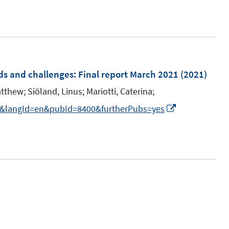
n
n
e
u
e
m
nds and challenges
:
Final report March 2021
(2021)
F
atthew;
Siöland, Linus;
Mariotti, Caterina;
e
I
738&langId=en&pubId=8400&furtherPubs=yes
n
n
s
n
t
e
e
u
r
e
ö
m
f
F
f
e