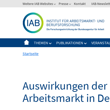
Springe
Weitere IAB Websites
Presse
Kontakt
IAB-Newslet
zum
Inhalt
THEMEN
PUBLIKATIONEN
VERANSTA
Startseite
Auswirkungen der 
Arbeitsmarkt in D