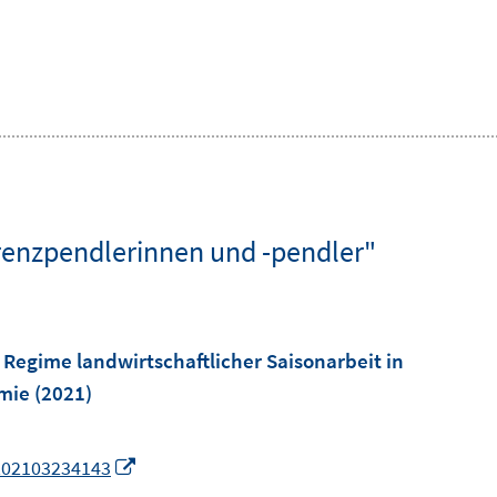
renzpendlerinnen und -pendler"
 Regime landwirtschaftlicher Saisonarbeit in
mie
(2021)
I
-202103234143