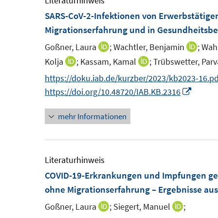
Literaturhinweis
f
f
F
F
SARS-CoV-2-Infektionen von Erwerbstätigen
n
n
e
e
Migrationserfahrung und in Gesundheitsb
e
e
n
n
n
n
Goßner, Laura
;
Wachtler, Benjamin
;
Wahr
I
I
s
s
n
n
Kolja
;
Kassam, Kamal
;
Trübswetter, Parv
I
I
t
t
n
n
n
n
https://doku.iab.de/kurzber/2023/kb2023-16.pd
e
e
e
e
n
n
I
https://doi.org/10.48720/IAB.KB.2316
r
r
u
u
e
e
n
ö
ö
e
e
mehr Informationen
u
u
n
f
f
m
m
e
e
e
f
f
F
F
m
m
u
n
n
e
e
F
F
e
Literaturhinweis
e
e
n
n
e
e
m
COVID-19-Erkrankungen und Impfungen ge
n
n
s
s
n
n
F
ohne Migrationserfahrung – Ergebnisse aus
t
t
s
s
e
Goßner, Laura
;
Siegert, Manuel
;
I
I
e
e
t
t
n