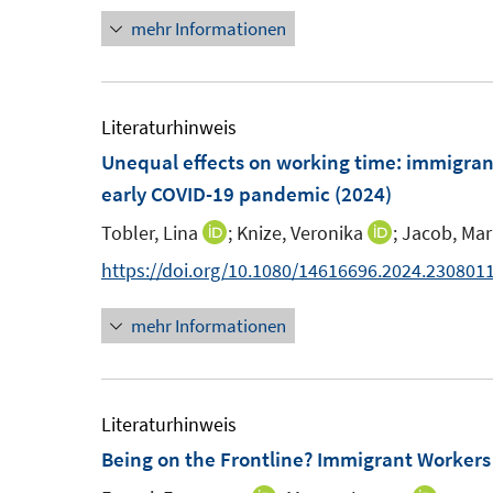
mehr Informationen
e
u
e
m
Literaturhinweis
F
Unequal effects on working time: immigrant
e
early COVID-19 pandemic
(2024)
n
Tobler, Lina
;
Knize, Veronika
;
Jacob, Mar
I
I
s
n
n
https://doi.org/10.1080/14616696.2024.230801
t
n
n
e
mehr Informationen
e
e
r
u
u
ö
e
e
f
m
m
Literaturhinweis
f
F
F
Being on the Frontline? Immigrant Worker
n
e
e
e