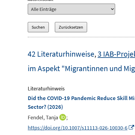
42 Literaturhinweise
,
3 IAB-Proje
im Aspekt "Migrantinnen und Mig
Literaturhinweis
Did the COVID-19 Pandemic Reduce Skill M
Sector?
(2026)
Fendel, Tanja
;
I
n
https://doi.org/10.1007/s11113-026-10030-6
n