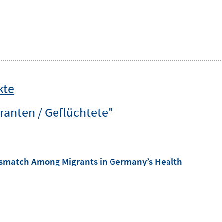
kte
ranten / Geflüchtete"
ismatch Among Migrants in Germany’s Health
I