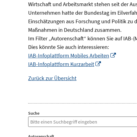
Wirtschaft und Arbeitsmarkt stehen seit der A
Unternehmen hatte der Bundestag im Eilverfahr
Einschätzungen aus Forschung und Politik zu 
Maßnahmen in Deutschland zusammen.
Im Filter „Autorenschaft“ können Sie auf IAB-(
Dies könnte Sie auch interessieren:
In
IAB-Infoplattform Mobiles Arbeiten
In
neuem
IAB-Infoplattform Kurzarbeit
neuem
Fenster
Zurück zur Übersicht
Fenster
öffnen
öffnen
Suche
Autorenschaft