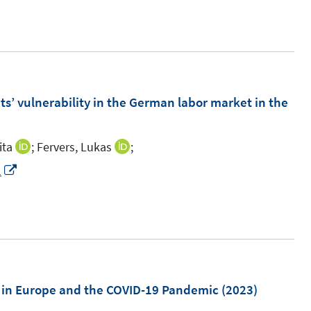
n
n
e
u
e
m
s’ vulnerability in the German labor market in the
F
e
ita
;
Fervers, Lukas
;
I
I
n
n
n
I
1
s
n
n
n
t
e
e
n
e
u
u
e
r
e
e
u
ö
m
m
e
f
F
F
m
s in Europe and the COVID-19 Pandemic
(2023)
f
e
e
F