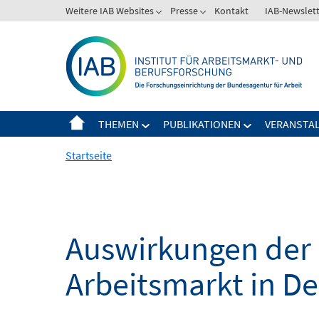
Springe
Weitere IAB Websites
Presse
Kontakt
IAB-Newslet
zum
Inhalt
THEMEN
PUBLIKATIONEN
VERANSTA
Startseite
Auswirkungen der 
Arbeitsmarkt in D