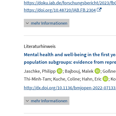
n
n
https://doku.iab.de/forschungsbericht/2023/fb
r
r
e
e
s
n
n
I
https://doi.org/10.48720/IAB.FB.2304
ö
ö
r
r
t
e
e
n
f
f
ö
ö
e
mehr Informationen
u
u
n
f
f
f
f
r
e
e
e
n
n
f
f
ö
m
m
u
e
e
n
n
f
F
F
e
Literaturhinweis
n
n
e
e
f
e
e
m
Mental health and well-being in the first 
n
n
n
n
n
F
population subgroups: evidence from repre
e
s
s
e
n
Jaschke, Philipp
;
Bajbouj, Malek
;
Goßner
I
I
t
t
n
n
n
Thi-Minh-Tam;
Kuche, Coline;
Hahn, Eric
;
Ko
I
e
e
s
n
n
n
http://dx.doi.org/10.1136/bmjopen-2022-07133
r
r
t
e
e
n
ö
ö
e
u
u
mehr Informationen
e
f
f
r
e
e
u
f
f
ö
m
m
e