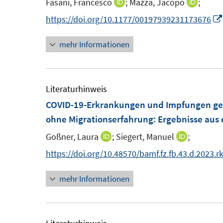
Fasani, Francesco
;
Mazza, Jacopo
;
I
I
n
n
n
n
n
https://doi.org/10.1177/00197939231173676
s
s
n
n
t
t
mehr Informationen
e
e
e
e
u
u
r
r
e
e
ö
ö
m
m
Literaturhinweis
f
f
F
F
COVID-19-Erkrankungen und Impfungen ge
f
f
e
e
ohne Migrationserfahrung
:
Ergebnisse aus 
n
n
n
n
e
e
Goßner, Laura
;
Siegert, Manuel
;
I
I
s
s
n
n
n
n
https://doi.org/10.48570/bamf.fz.fb.43.d.2023.rk
t
t
n
n
e
e
mehr Informationen
e
e
r
r
u
u
ö
ö
e
e
f
f
m
m