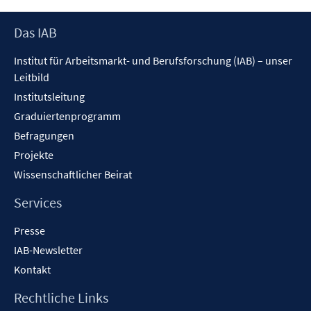
Footer
Das IAB
Inhalt
Institut für Arbeitsmarkt- und Berufsforschung (IAB) – unser
Leitbild
Institutsleitung
Graduiertenprogramm
Befragungen
Projekte
Wissenschaftlicher Beirat
Services
Presse
IAB-Newsletter
Kontakt
Rechtliche Links