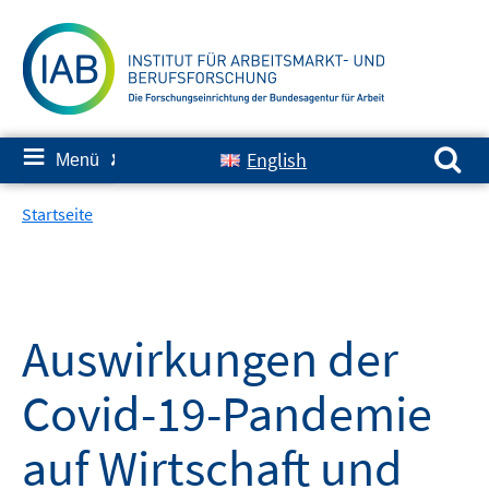
Springe
zum
Inhalt
Suchen nach:
≡
English
Menü
✘
Startseite
Auswirkungen der
Covid-19-Pandemie
auf Wirtschaft und