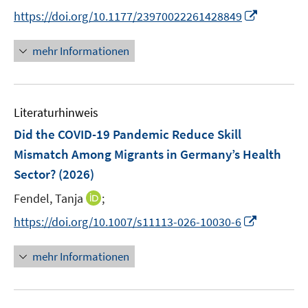
n
I
https://doi.org/10.1177/23970022261428849
n
n
e
n
mehr Informationen
u
e
e
u
m
e
F
Literaturhinweis
m
e
F
Did the COVID-19 Pandemic Reduce Skill
n
e
Mismatch Among Migrants in Germany’s Health
s
n
Sector?
(2026)
t
s
e
t
I
Fendel, Tanja
;
r
e
n
I
https://doi.org/10.1007/s11113-026-10030-6
ö
r
n
n
f
ö
e
n
f
mehr Informationen
f
u
e
n
f
e
u
e
n
m
e
n