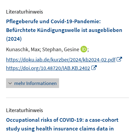
F
m
e
n
n
e
F
Literaturhinweis
m
s
s
n
e
F
t
t
Pflegeberufe und Covid-19-Pandemie:
s
n
e
e
e
t
Befürchtete Kündigungswelle ist ausgeblieben
s
n
r
r
e
(2024)
t
s
ö
ö
r
e
t
I
Kunaschk, Max;
f
Stephan, Gesine
f
;
ö
r
e
n
f
f
f
I
https://doku.iab.de/kurzber/2024/kb2024-02.pdf
ö
r
n
n
n
f
n
I
f
https://doi.org/10.48720/IAB.KB.2402
ö
e
e
e
n
n
n
f
f
u
n
n
e
e
n
n
mehr Informationen
f
e
n
u
e
e
n
m
e
u
n
e
F
m
e
n
e
F
Literaturhinweis
m
n
e
F
Occupational risks of COVID-19: a case-cohort
s
n
e
study using health insurance claims data in
t
s
n