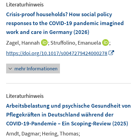
e
F
Literaturhinweis
m
n
e
F
Crisis-proof households? How social policy
n
e
responses to the COVID-19 pandemic imagined
s
n
work and care in Germany
t
(2026)
s
e
t
I
I
Zagel, Hannah
;
Struffolino, Emanuela
;
r
e
n
n
I
https://doi.org/10.1017/s0047279424000278
ö
r
n
n
n
f
ö
e
e
n
f
mehr Informationen
f
u
u
e
n
f
e
e
u
e
n
m
m
e
n
e
F
F
Literaturhinweis
m
n
e
e
F
Arbeitsbelastung und psychische Gesundheit von
n
n
e
Pflegekräften in Deutschland während der
s
s
n
COVID-19-Pandemie – Ein Scoping-Review
t
t
(2025)
s
e
e
t
Arndt, Dagmar;
Hering, Thomas;