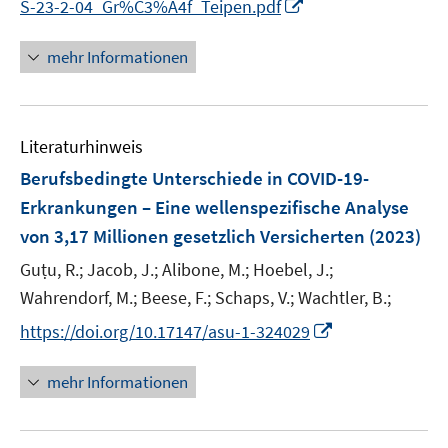
I
S-23-2-04_Gr%C3%A4f_Teipen.pdf
f
f
n
n
e
n
n
f
n
n
e
mehr Informationen
n
e
n
e
u
n
e
Literaturhinweis
m
F
Berufsbedingte Unterschiede in COVID-19-
e
Erkrankungen – Eine wellenspezifische Analyse
n
von 3,17 Millionen gesetzlich Versicherten
(2023)
s
t
Guṭu, R.;
Jacob, J.;
Alibone, M.;
Hoebel, J.;
e
Wahrendorf, M.;
Beese, F.;
Schaps, V.;
Wachtler, B.;
r
I
https://doi.org/10.17147/asu-1-324029
ö
n
f
n
mehr Informationen
f
e
n
u
e