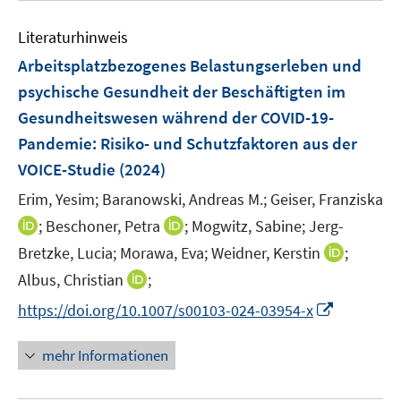
e
n
m
f
e
n
e
F
n
Literaturhinweis
m
n
e
e
F
Arbeitsplatzbezogenes Belastungserleben und
n
n
e
psychische Gesundheit der Beschäftigten im
s
n
Gesundheitswesen während der COVID-19-
t
s
e
Pandemie: Risiko- und Schutzfaktoren aus der
t
r
e
VOICE-Studie
(2024)
ö
r
Erim, Yesim;
Baranowski, Andreas M.;
Geiser, Franziska
f
ö
f
I
I
;
Beschoner, Petra
;
Mogwitz, Sabine;
Jerg-
f
n
n
n
I
Bretzke, Lucia;
Morawa, Eva;
Weidner, Kerstin
f
;
e
n
n
n
n
I
Albus, Christian
;
n
e
e
n
e
n
I
https://doi.org/10.1007/s00103-024-03954-x
u
u
e
n
n
n
e
e
u
e
n
m
m
mehr Informationen
e
u
e
F
F
m
e
u
e
e