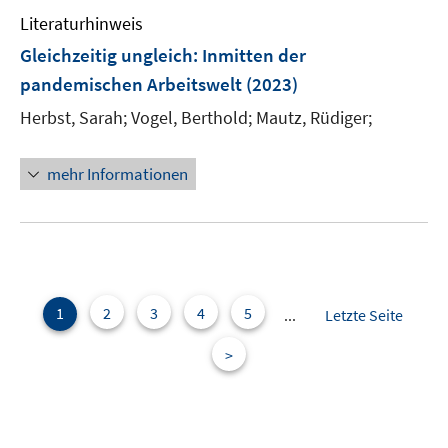
e
n
Literaturhinweis
m
F
Gleichzeitig ungleich
:
Inmitten der
e
pandemischen Arbeitswelt
(2023)
n
Herbst, Sarah;
Vogel, Berthold;
Mautz, Rüdiger;
s
t
e
mehr Informationen
r
ö
f
f
n
e
1
2
3
4
5
...
Letzte Seite
n
>