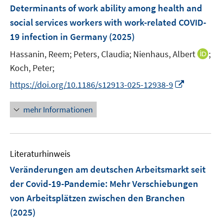
e
e
F
Determinants of work ability among health and
n
n
e
social services workers with work-related COVID-
s
n
19 infection in Germany
t
(2025)
s
e
t
I
Hassanin, Reem;
Peters, Claudia;
Nienhaus, Albert
;
r
e
n
Koch, Peter;
ö
r
n
I
f
https://doi.org/10.1186/s12913-025-12938-9
ö
e
n
f
f
u
n
n
mehr Informationen
f
e
e
e
n
m
u
n
e
F
e
n
e
Literaturhinweis
m
n
F
Veränderungen am deutschen Arbeitsmarkt seit
s
e
der Covid-19-Pandemie: Mehr Verschiebungen
t
n
e
von Arbeitsplätzen zwischen den Branchen
s
r
(2025)
t
ö