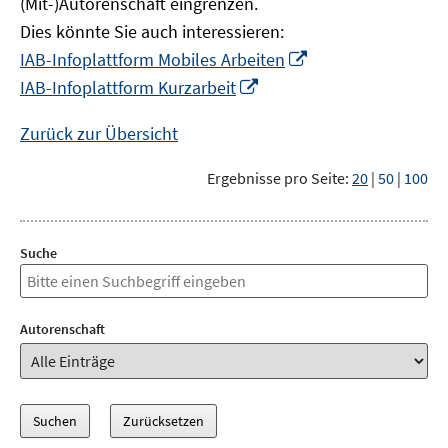
(Mit-)Autorenschaft eingrenzen.
Dies könnte Sie auch interessieren:
In
IAB-Infoplattform Mobiles Arbeiten
neuem
In
IAB-Infoplattform Kurzarbeit
Fenster
neuem
öffnen
Fenster
Zurück zur Übersicht
öffnen
Ergebnisse pro Seite:
20
|
50
|
100
Suche
Autorenschaft