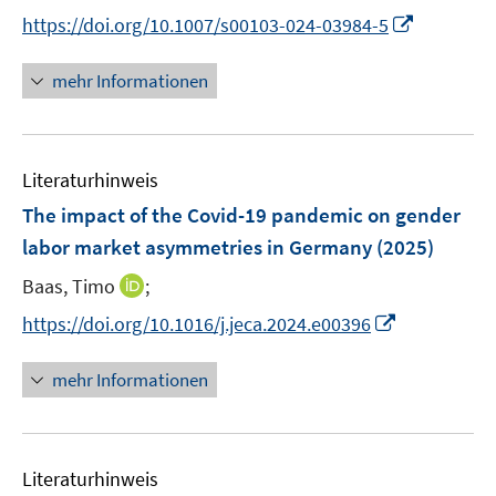
r
r
e
I
https://doi.org/10.1007/s00103-024-03984-5
ö
ö
r
n
f
f
ö
n
mehr Informationen
f
f
f
e
n
n
f
u
e
e
n
e
n
n
e
Literaturhinweis
m
n
F
The impact of the Covid-19 pandemic on gender
e
labor market asymmetries in Germany
(2025)
n
I
Baas, Timo
;
s
n
t
I
https://doi.org/10.1016/j.jeca.2024.e00396
n
e
n
e
r
n
mehr Informationen
u
ö
e
e
f
u
m
f
e
F
n
Literaturhinweis
m