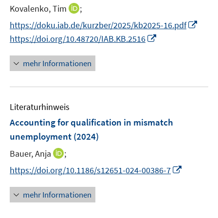
e
I
Kovalenko, Tim
;
f
r
n
f
I
https://doku.iab.de/kurzber/2025/kb2025-16.pdf
ö
n
n
n
I
https://doi.org/10.48720/IAB.KB.2516
f
e
e
n
n
f
u
n
e
n
n
mehr Informationen
e
u
e
e
m
e
u
n
F
m
e
e
F
Literaturhinweis
m
n
e
F
Accounting for qualification in mismatch
s
n
e
unemployment
(2024)
t
s
n
e
t
I
Bauer, Anja
;
s
r
e
n
t
I
https://doi.org/10.1186/s12651-024-00386-7
ö
r
n
e
n
f
ö
e
r
n
mehr Informationen
f
f
u
ö
e
n
f
e
f
u