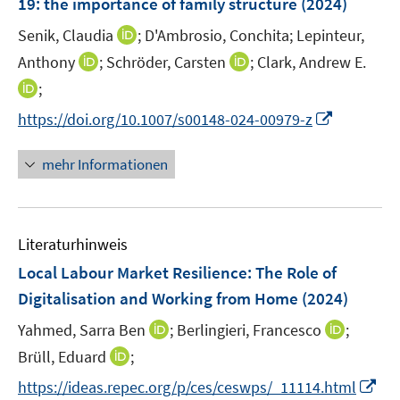
19: the importance of family structure
(2024)
s
n
t
I
Senik, Claudia
;
D'Ambrosio, Conchita;
Lepinteur,
s
e
n
t
I
I
Anthony
;
Schröder, Carsten
;
Clark, Andrew E.
r
n
e
n
n
I
;
ö
e
r
n
n
n
f
I
https://doi.org/10.1007/s00148-024-00979-z
u
ö
e
e
n
f
n
e
f
u
u
e
n
n
m
mehr Informationen
f
e
e
u
e
e
F
n
m
m
e
n
u
e
e
F
F
m
e
n
n
e
e
F
Literaturhinweis
m
s
n
n
e
F
t
Local Labour Market Resilience: The Role of
s
s
n
e
e
t
t
Digitalisation and Working from Home
(2024)
s
n
r
e
e
t
I
I
Yahmed, Sarra Ben
;
Berlingieri, Francesco
;
s
ö
r
r
e
n
n
t
I
f
Brüll, Eduard
;
ö
ö
r
n
n
e
n
f
f
f
I
https://ideas.repec.org/p/ces/ceswps/_11114.html
ö
e
e
r
n
n