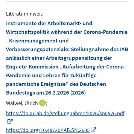
e
F
m
m
m
e
n
e
F
F
F
Literaturhinweis
m
n
e
e
e
F
Instrumente der Arbeitsmarkt- und
s
n
n
n
e
t
Wirtschaftspolitik während der Corona-Pandemie
s
s
s
n
e
- Krisenmanagement und
t
t
t
s
r
e
e
e
Verbesserungspotenziale
:
Stellungnahme des IAB
t
ö
r
r
r
e
anlässlich einer Arbeitsgruppensitzung der
f
ö
ö
ö
r
Enquete-Kommission „Aufarbeitung der Corona-
f
f
f
f
ö
n
Pandemie und Lehren für zukünftige
f
f
f
f
e
n
n
n
pandemische Ereignisse“ des Deutschen
f
n
e
e
e
Bundestags am 26.2.2026
(2026)
n
n
n
n
e
I
Walwei, Ulrich
;
n
n
https://doku.iab.de/stellungnahme/2026/sn0526.pdf
n
I
e
n
I
https://doi.org/10.48720/IAB.SN.2605
u