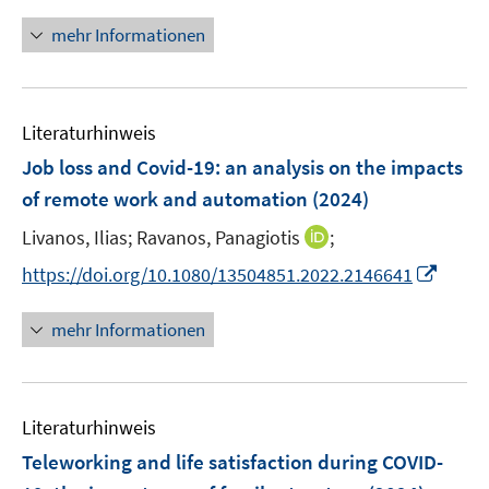
n
ö
e
r
n
mehr Informationen
f
u
ö
e
f
e
f
u
n
m
f
e
e
F
n
Literaturhinweis
m
n
e
e
F
Job loss and Covid-19: an analysis on the impacts
n
n
e
of remote work and automation
(2024)
s
n
t
I
Livanos, Ilias;
Ravanos, Panagiotis
;
s
e
n
t
I
https://doi.org/10.1080/13504851.2022.2146641
r
n
e
n
ö
e
r
n
mehr Informationen
f
u
ö
e
f
e
f
u
n
m
f
e
e
F
n
Literaturhinweis
m
n
e
e
F
Teleworking and life satisfaction during COVID-
n
n
e