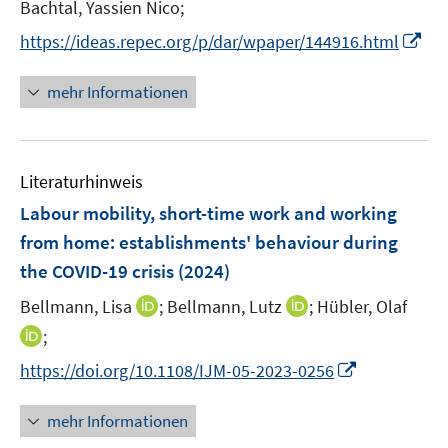
t
Bachtal, Yassien Nico;
f
f
ö
ö
r
e
f
f
I
f
f
https://ideas.repec.org/p/dar/wpaper/144916.html
ö
r
n
n
n
f
f
f
ö
e
e
n
n
n
mehr Informationen
f
f
n
n
e
e
e
n
f
u
n
n
e
n
e
n
e
Literaturhinweis
m
n
F
Labour mobility, short-time work and working
e
from home: establishments' behaviour during
n
the COVID-19 crisis
(2024)
s
t
I
I
Bellmann, Lisa
;
Bellmann, Lutz
;
Hübler, Olaf
e
n
n
I
;
r
n
n
n
I
https://doi.org/10.1108/IJM-05-2023-0256
ö
e
e
n
n
f
u
u
e
n
mehr Informationen
f
e
e
u
e
n