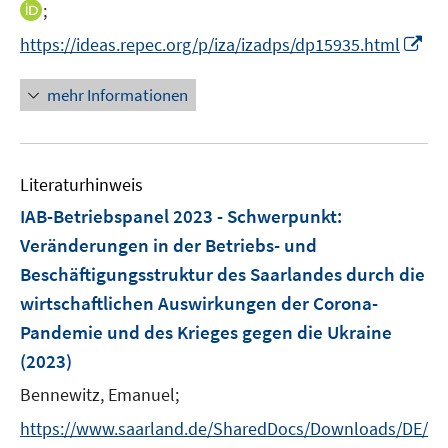
n
n
f
I
;
ö
n
n
n
n
I
f
https://ideas.repec.org/p/iza/izadps/dp15935.html
e
e
e
n
n
f
u
u
n
e
n
n
mehr Informationen
e
e
u
e
e
m
m
e
u
n
F
F
m
e
e
e
F
Literaturhinweis
m
n
n
e
F
IAB-Betriebspanel 2023 - Schwerpunkt
:
s
s
n
e
t
t
Veränderungen in der Betriebs- und
s
n
e
e
Beschäftigungsstruktur des Saarlandes durch die
t
s
r
r
e
wirtschaftlichen Auswirkungen der Corona-
t
ö
ö
r
e
Pandemie und des Krieges gegen die Ukraine
f
f
ö
r
(2023)
f
f
f
ö
n
n
f
Bennewitz, Emanuel;
f
e
e
n
f
https://www.saarland.de/SharedDocs/Downloads/DE/
n
n
e