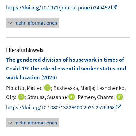
n
n
n
I
https://doi.org/10.1371/journal.pone.0340452
e
e
n
n
u
u
e
n
mehr Informationen
e
e
u
e
m
m
e
u
F
F
m
e
e
e
F
Literaturhinweis
m
n
n
e
F
The gendered division of housework in times of
s
s
n
e
t
t
Covid-19: the role of essential worker status and
s
n
e
e
work location
t
(2026)
s
r
r
e
t
I
Piolatto, Matteo
;
Bashevska, Marija;
Leshchenko,
ö
ö
r
e
n
I
I
I
Olga
;
Strauss, Susanne
f
;
Remery, Chantal
f
;
ö
r
n
n
n
n
f
f
f
I
https://doi.org/10.1080/13229400.2025.2526468
ö
e
n
n
n
n
n
f
n
f
u
e
e
e
e
e
n
n
mehr Informationen
f
e
u
u
u
n
n
e
e
n
m
e
e
e
n
u