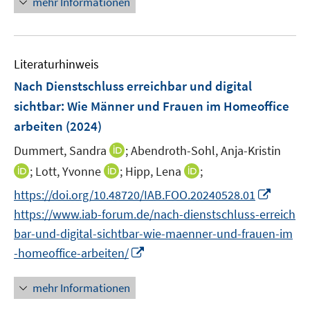
f
f
mehr Informationen
f
f
u
ö
e
n
n
f
f
e
f
u
e
e
n
n
m
f
e
n
n
e
e
F
n
Literaturhinweis
m
n
n
e
e
F
Nach Dienstschluss erreichbar und digital
n
n
e
sichtbar: Wie Männer und Frauen im Homeoffice
s
n
arbeiten
(2024)
t
s
e
t
I
Dummert, Sandra
;
Abendroth-Sohl, Anja-Kristin
r
e
n
I
I
I
;
Lott, Yvonne
;
Hipp, Lena
;
ö
r
n
n
n
n
f
I
https://doi.org/10.48720/IAB.FOO.20240528.01
ö
e
n
n
n
f
n
https://www.iab-forum.de/nach-dienstschluss-erreich
f
u
e
e
e
n
n
f
e
bar-und-digital-sichtbar-wie-maenner-und-frauen-im
u
u
u
e
e
n
m
I
-homeoffice-arbeiten/
e
e
e
n
u
e
F
n
m
m
m
e
n
e
n
F
F
F
mehr Informationen
m
n
e
e
e
e
F