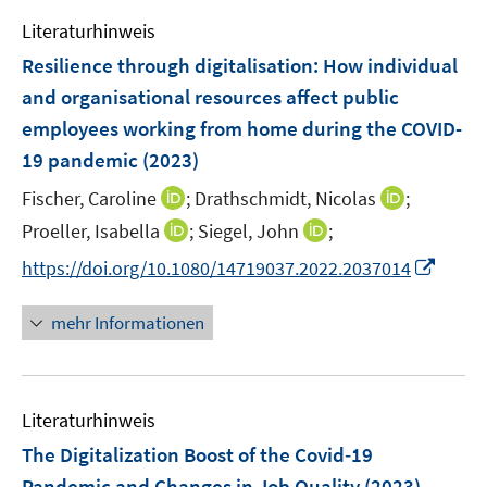
e
e
e
F
Literaturhinweis
m
n
n
e
F
Resilience through digitalisation: How individual
s
n
e
t
and organisational resources affect public
s
n
e
employees working from home during the COVID-
t
s
r
e
19 pandemic
(2023)
t
ö
r
e
I
I
Fischer, Caroline
;
Drathschmidt, Nicolas
;
f
ö
r
n
n
f
I
I
Proeller, Isabella
;
Siegel, John
;
f
ö
n
n
n
n
n
f
I
f
https://doi.org/10.1080/14719037.2022.2037014
e
e
e
n
n
n
n
f
u
u
n
e
e
e
n
n
mehr Informationen
e
e
u
u
n
e
e
m
m
e
e
u
n
F
F
m
m
e
e
e
F
F
Literaturhinweis
m
n
n
e
e
F
The Digitalization Boost of the Covid‐19
s
s
n
n
e
t
t
Pandemic and Changes in Job Quality
(2023)