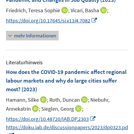
s
s
n
e
e
t
t
I
I
Friedrich, Teresa Sophie
;
Vicari, Basha
;
s
r
r
e
e
n
n
t
I
https://doi.org/10.17645/si.v11i4.7082
ö
ö
r
r
n
n
e
n
f
f
ö
ö
e
e
r
n
f
f
mehr Informationen
f
f
u
u
ö
e
n
n
f
f
e
e
f
u
e
e
n
n
m
m
f
e
n
n
e
e
F
F
n
Literaturhinweis
m
n
n
e
e
e
F
How does the COVID-19 pandemic affect regional
n
n
n
e
labour markets and why do large cities suffer
s
s
n
most?
(2023)
t
t
s
e
e
t
I
I
Hamann, Silke
;
Roth, Duncan
;
Niebuhr,
r
r
e
n
n
I
I
Annekatrin
;
Sieglen, Georg
;
ö
ö
r
n
n
n
n
f
f
I
https://doi.org/10.48720/IAB.DP.2303
ö
e
e
n
n
f
f
n
https://doku.iab.de/discussionpapers/2023/dp0323.pd
f
u
u
e
e
n
n
n