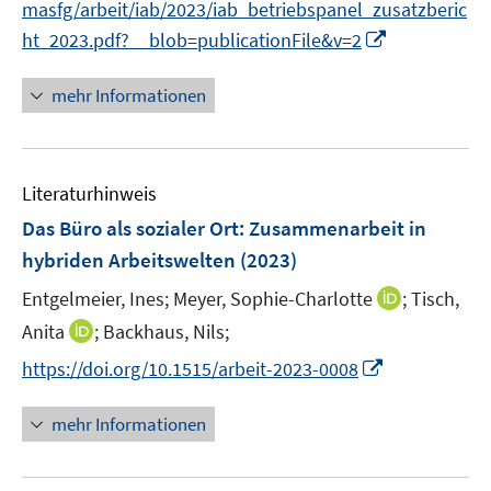
n
masfg/arbeit/iab/2023/iab_betriebspanel_zusatzberic
n
e
I
ht_2023.pdf?__blob=publicationFile&v=2
n
n
n
mehr Informationen
e
u
e
Literaturhinweis
m
F
Das Büro als sozialer Ort
:
Zusammenarbeit in
e
hybriden Arbeitswelten
(2023)
n
I
Entgelmeier, Ines;
Meyer, Sophie-Charlotte
;
Tisch,
s
n
t
I
Anita
;
Backhaus, Nils;
n
e
n
I
https://doi.org/10.1515/arbeit-2023-0008
e
r
n
n
u
ö
e
n
mehr Informationen
e
f
u
e
m
f
e
u
F
n
m