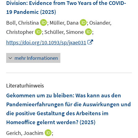
Division: Evidence from Two Years of the COVID-
s
n
19 Pandemic
(2025)
t
s
e
t
I
I
Boll, Christina
;
Müller, Dana
;
Osiander,
r
e
n
n
I
I
Christopher
;
Schüller, Simone
;
ö
r
n
n
n
n
f
I
https://doi.org/10.1093/sp/jxae031
ö
e
e
n
n
f
n
f
u
u
e
e
n
n
mehr Informationen
f
e
e
u
u
e
e
n
m
m
e
e
n
u
e
F
F
m
m
e
n
e
e
F
F
Literaturhinweis
m
n
n
e
e
F
Gekommen um zu bleiben: Was kann aus den
s
s
n
n
e
t
t
Pandemieerfahrungen für die Auswirkungen und
s
s
n
e
e
die positive Gestaltung des Arbeitens im
t
t
s
r
r
e
e
Homeoffice gelernt werden?
(2025)
t
ö
ö
r
r
e
I
Gerich, Joachim
;
f
f
ö
ö
r