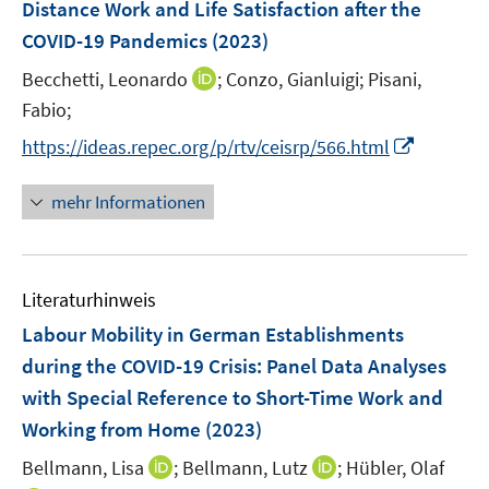
e
F
e
Distance Work and Life Satisfaction after the
t
s
ö
n
r
e
r
e
COVID-19 Pandemics
(2023)
t
f
s
ö
n
ö
r
e
f
t
I
Becchetti, Leonardo
;
Conzo, Gianluigi;
Pisani,
f
s
f
ö
r
n
e
n
f
t
f
Fabio;
f
ö
e
r
n
n
e
n
f
I
f
https://ideas.repec.org/p/rtv/ceisrp/566.html
n
ö
e
e
r
e
n
n
f
f
u
n
ö
n
e
n
n
mehr Informationen
f
e
f
n
e
e
n
m
f
u
n
e
F
n
e
n
e
e
Literaturhinweis
m
n
n
F
Labour Mobility in German Establishments
s
e
during the COVID-19 Crisis: Panel Data Analyses
t
n
e
with Special Reference to Short-Time Work and
s
r
Working from Home
(2023)
t
ö
e
I
I
Bellmann, Lisa
;
Bellmann, Lutz
;
Hübler, Olaf
f
r