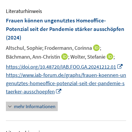
n
m
e
e
F
Literaturhinweis
m
n
e
F
Frauen können ungenutztes Homeoffice-
n
e
Potenzial seit der Pandemie stärker ausschöpfen
s
n
(2024)
t
s
e
t
I
Altschul, Sophie;
Frodermann, Corinna
;
r
e
n
I
I
Bächmann, Ann-Christin
;
Wolter, Stefanie
;
ö
r
n
n
n
f
I
https://doi.org/10.48720/IAB.FOO.GA.20241212.01
ö
e
n
n
f
n
https://www.iab-forum.de/graphs/frauen-koennen-un
f
u
e
e
n
n
f
e
genutztes-homeoffice-potenzial-seit-der-pandemie-s
u
u
e
e
n
m
I
taerker-ausschoepfen
e
e
n
u
e
F
n
m
m
e
n
e
n
F
F
mehr Informationen
m
n
e
e
e
F
s
u
n
n
e
t
e
s
s
n