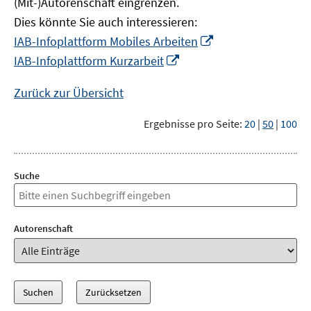
(Mit-)Autorenschaft eingrenzen.
Dies könnte Sie auch interessieren:
In
IAB-Infoplattform Mobiles Arbeiten
neuem
In
IAB-Infoplattform Kurzarbeit
Fenster
neuem
öffnen
Fenster
Zurück zur Übersicht
öffnen
Ergebnisse pro Seite:
20
|
50
|
100
Suche
Autorenschaft