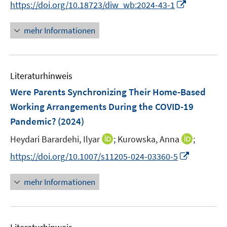
t
I
https://doi.org/10.18723/diw_wb:2024-43-1
r
r
n
e
n
ö
ö
e
r
n
mehr Informationen
f
f
u
ö
e
f
f
e
f
u
n
n
m
f
e
e
e
F
n
Literaturhinweis
m
n
n
e
e
F
Were Parents Synchronizing Their Home-Based
n
n
e
Working Arrangements During the COVID-19
s
n
Pandemic?
(2024)
t
s
e
t
I
I
Heydari Barardehi, Ilyar
;
Kurowska, Anna
;
r
e
n
n
I
https://doi.org/10.1007/s11205-024-03360-5
ö
r
n
n
n
f
ö
e
e
n
f
mehr Informationen
f
u
u
e
n
f
e
e
u
e
n
m
m
e
n
e
F
F