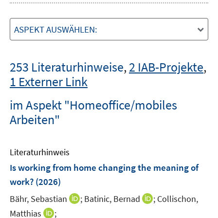
ASPEKT AUSWÄHLEN:
253 Literaturhinweise
,
2 IAB-Projekte
,
1 Externer Link
im Aspekt "Homeoffice/mobiles
Arbeiten"
Literaturhinweis
Is working from home changing the meaning of
work?
(2026)
I
I
Bähr, Sebastian
;
Batinic, Bernad
;
Collischon,
n
n
I
Matthias
;