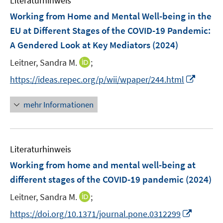
Literaturhinweis
m
n
e
e
F
Working from Home and Mental Well-being in the
n
n
e
EU at Different Stages of the COVID-19 Pandemic:
s
s
n
A Gendered Look at Key Mediators
t
(2024)
t
s
e
e
t
I
Leitner, Sandra M.
;
r
r
e
n
I
https://ideas.repec.org/p/wii/wpaper/244.html
ö
ö
r
n
n
f
f
ö
e
n
f
f
mehr Informationen
f
u
e
n
n
f
e
u
e
e
n
m
e
n
n
e
F
Literaturhinweis
m
n
e
F
Working from home and mental well-being at
n
e
different stages of the COVID-19 pandemic
(2024)
s
n
t
I
Leitner, Sandra M.
;
s
e
n
t
I
https://doi.org/10.1371/journal.pone.0312299
r
n
e