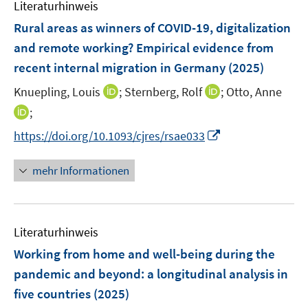
F
F
Literaturhinweis
m
n
e
e
F
Rural areas as winners of COVID-19, digitalization
n
n
e
and remote working? Empirical evidence from
s
s
n
recent internal migration in Germany
t
t
(2025)
s
e
e
t
I
I
Knuepling, Louis
;
Sternberg, Rolf
;
Otto, Anne
r
r
e
n
n
I
;
ö
ö
r
n
n
n
f
f
I
https://doi.org/10.1093/cjres/rsae033
ö
e
e
n
f
f
n
f
u
u
e
n
n
n
mehr Informationen
f
e
e
u
e
e
e
n
m
m
e
n
n
u
e
F
F
m
e
n
e
e
F
Literaturhinweis
m
n
n
e
F
Working from home and well-being during the
s
s
n
e
t
t
pandemic and beyond: a longitudinal analysis in
s
n
e
e
five countries
t
(2025)
s
r
r