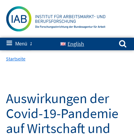
Springe
zum
Inhalt
Suchen nach:
≡
English
Menü
✘
Startseite
Auswirkungen der
Covid-19-Pandemie
auf Wirtschaft und