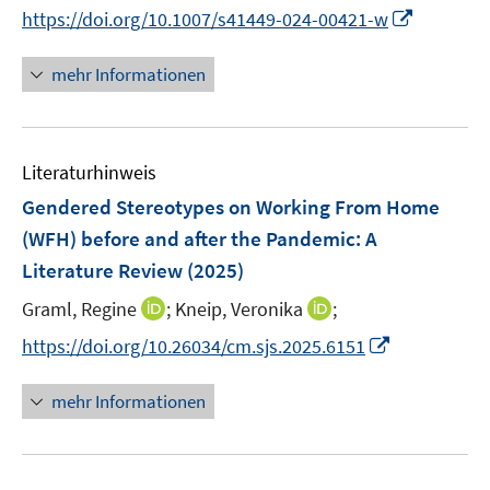
n
f
f
f
f
I
https://doi.org/10.1007/s41449-024-00421-w
ö
n
n
n
f
f
n
f
e
e
e
n
n
n
mehr Informationen
f
u
n
n
e
e
e
n
e
n
n
u
e
m
e
n
F
Literaturhinweis
m
e
F
Gendered Stereotypes on Working From Home
n
e
(WFH) before and after the Pandemic
:
A
s
n
Literature Review
t
(2025)
s
e
t
I
I
Graml, Regine
;
Kneip, Veronika
;
r
e
n
n
I
https://doi.org/10.26034/cm.sjs.2025.6151
ö
r
n
n
n
f
ö
e
e
n
f
mehr Informationen
f
u
u
e
n
f
e
e
u
e
n
m
m
e
n
e