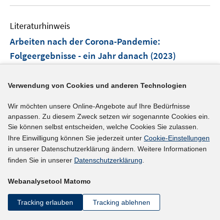
u
n
e
Literaturhinweis
m
F
Arbeiten nach der Corona-Pandemie
:
e
Folgeergebnisse - ein Jahr danach
(2023)
n
Hofmann, Josephine;
Piele, Alexander;
Helfritz, Kai;
s
t
Piele, Christian;
Verwendung von Cookies und anderen Technologien
e
https://www.iao.fraunhofer.de/content/dam/iao/imag
Wir möchten unsere Online-Angebote auf Ihre Bedürfnisse
r
es/dokumente/arbeiten-nach-der-corona-pandemie-
anpassen. Zu diesem Zweck setzen wir sogenannte Cookies ein.
ö
I
Sie können selbst entscheiden, welche Cookies Sie zulassen.
ein-jahr%20-danach.pdf
f
Ihre Einwilligung können Sie jederzeit unter
Cookie-Einstellungen
n
f
in unserer Datenschutzerklärung ändern. Weitere Informationen
n
mehr Informationen
n
finden Sie in unserer
Datenschutzerklärung
.
e
e
u
n
Webanalysetool Matomo
e
Literaturhinweis
m
Tracking erlauben
Tracking ablehnen
F
Working from Home for Good? Lessons Learned