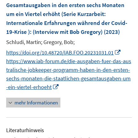
Gesamtausgaben in den ersten sechs Monaten
t
s
e
um ein Viertel erhöht (Serie Kurzarbeit:
t
r
e
Internationale Erfahrungen während der Covid-
ö
r
19-Krise )
:
(Interview mit Bob Gregory)
(2023)
f
ö
Schludi, Martin;
Gregory, Bob;
f
f
n
f
I
https://doi.org/10.48720/IAB.FOO.20231031.01
e
n
n
https://www.iab-forum.de/die-ausgaben-fuer-das-aus
n
e
n
tralische-jobkeeper-programm-haben-in-den-ersten-
n
e
sechs-monaten-die-staatlichen-gesamtausgaben-um
u
I
-ein-viertel-erhoeht
e
n
m
n
mehr Informationen
F
e
e
u
n
e
s
Literaturhinweis
m
t
F