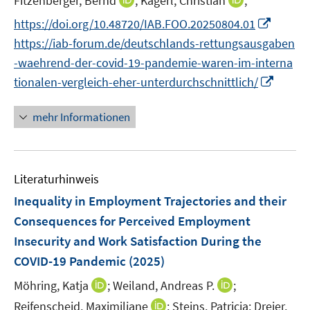
Fitzenberger, Bernd
;
Kagerl, Christian
;
f
f
r
e
n
n
f
f
I
https://doi.org/10.48720/IAB.FOO.20250804.01
ö
r
n
n
n
n
n
https://iab-forum.de/deutschlands-rettungsausgaben
f
ö
e
e
e
e
n
f
-waehrend-der-covid-19-pandemie-waren-im-interna
f
u
u
n
n
e
n
I
f
tionalen-vergleich-eher-unterdurchschnittlich/
e
e
u
e
n
n
m
m
e
n
n
e
F
F
mehr Informationen
m
e
n
e
e
F
u
n
n
e
e
s
s
n
Literaturhinweis
m
t
t
s
F
e
e
Inequality in Employment Trajectories and their
t
e
r
r
Consequences for Perceived Employment
e
n
ö
ö
r
Insecurity and Work Satisfaction During the
s
f
f
ö
COVID-19 Pandemic
(2025)
t
f
f
f
e
n
n
I
I
Möhring, Katja
;
Weiland, Andreas P.
;
f
r
e
e
n
n
n
I
Reifenscheid, Maximiliane
;
Steins, Patricia;
Dreier,