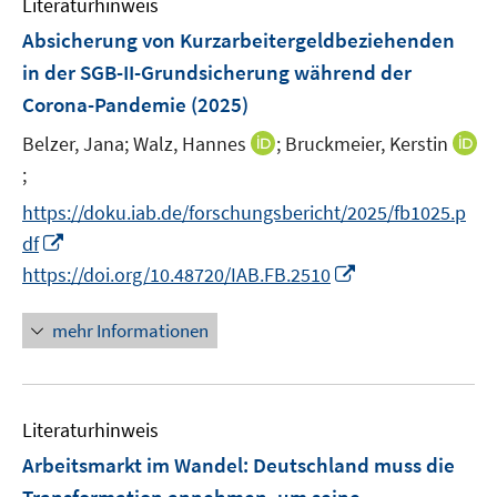
Literaturhinweis
m
n
n
F
Absicherung von Kurzarbeitergeldbeziehenden
s
s
e
in der SGB-II-Grundsicherung während der
t
t
n
e
e
Corona-Pandemie
(2025)
s
r
r
t
I
Belzer, Jana;
Walz, Hannes
;
Bruckmeier, Kerstin
ö
ö
e
n
;
I
f
f
r
n
n
f
f
https://doku.iab.de/forschungsbericht/2025/fb1025.p
ö
e
n
n
n
I
df
f
u
e
e
e
n
I
f
https://doi.org/10.48720/IAB.FB.2510
e
u
n
n
n
n
n
m
e
e
n
e
F
mehr Informationen
m
u
e
n
e
F
e
u
n
e
m
e
s
n
F
Literaturhinweis
m
t
s
e
F
e
Arbeitsmarkt im Wandel: Deutschland muss die
t
n
e
r
e