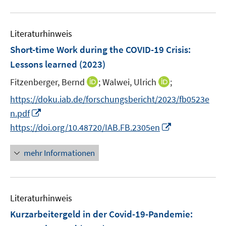
n
u
n
n
e
e
n
Literaturhinweis
m
F
Short-time Work during the COVID-19 Crisis:
e
Lessons learned
(2023)
n
I
I
Fitzenberger, Bernd
;
Walwei, Ulrich
;
s
n
n
t
https://doku.iab.de/forschungsbericht/2023/fb0523e
n
n
e
I
n.pdf
e
e
r
n
I
https://doi.org/10.48720/IAB.FB.2305en
u
u
ö
n
n
e
e
f
e
n
mehr Informationen
m
m
f
u
e
F
F
n
e
u
e
e
e
m
e
n
n
n
F
Literaturhinweis
m
s
s
e
F
Kurzarbeitergeld in der Covid-19-Pandemie:
t
t
n
e