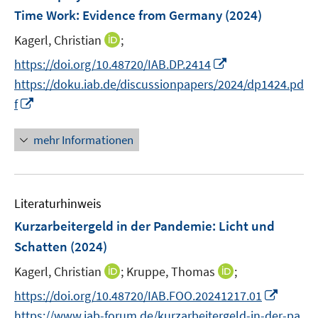
n
n
e
Time Work: Evidence from Germany
(2024)
s
n
t
I
Kagerl, Christian
;
s
e
n
t
I
https://doi.org/10.48720/IAB.DP.2414
r
n
e
n
https://doku.iab.de/discussionpapers/2024/dp1424.pd
ö
e
r
n
I
f
f
u
ö
e
n
f
e
f
u
n
n
mehr Informationen
m
f
e
e
e
F
n
m
u
n
e
e
F
e
n
n
e
Literaturhinweis
m
s
n
F
Kurzarbeitergeld in der Pandemie: Licht und
t
s
e
e
Schatten
(2024)
t
n
r
e
I
I
Kagerl, Christian
;
Kruppe, Thomas
;
s
ö
r
n
n
t
I
f
https://doi.org/10.48720/IAB.FOO.20241217.01
ö
n
n
e
n
f
https://www.iab-forum.de/kurzarbeitergeld-in-der-pa
f