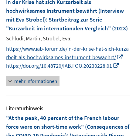
In der Krise hat sich Kurzarbeit als
e
e
r
hochwirksames Instrument bewährt (Interview
n
ö
mit Eva Strobel)
:
Startbeitrag zur Serie
s
f
"Kurzarbeit im internationalen Vergleich"
(2023)
t
f
e
Schludi, Martin;
Strobel, Eva;
n
r
e
https://www.iab-forum.de/in-der-krise-hat-sich-kurza
ö
n
I
rbeit-als-hochwirksames-instrument-bewaehrt/
f
n
I
f
https://doi.org/10.48720/IAB.FOO.20230228.01
n
n
n
e
n
e
mehr Informationen
u
e
n
e
u
m
e
F
Literaturhinweis
m
e
F
"At the peak, 40 percent of the French labour
n
e
force were on short-time work" (Consequences of
s
n
the COVID-19 Pandemic)
:
(Interview with Pierre