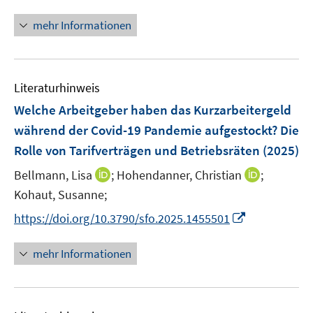
n
n
f
ö
e
e
e
n
mehr Informationen
f
f
u
u
n
e
n
f
e
e
u
e
n
m
m
e
n
e
F
F
Literaturhinweis
m
n
e
e
F
Welche Arbeitgeber haben das Kurzarbeitergeld
n
n
e
während der Covid-19 Pandemie aufgestockt? Die
s
s
n
Rolle von Tarifverträgen und Betriebsräten
t
t
(2025)
s
e
e
t
I
I
Bellmann, Lisa
;
Hohendanner, Christian
;
r
r
e
n
n
Kohaut, Susanne;
ö
ö
r
n
n
I
f
f
https://doi.org/10.3790/sfo.2025.1455501
ö
e
e
n
f
f
f
u
u
n
n
n
mehr Informationen
f
e
e
e
e
e
n
m
m
u
n
n
e
F
F
e
n
e
e