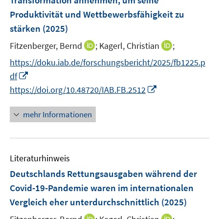
Transformation annehmen, um seine
s
n
ö
r
Produktivität und Wettbewerbsfähigkeit zu
t
s
f
ö
e
stärken
(2025)
t
f
f
r
e
n
I
I
Fitzenberger, Bernd
;
Kagerl, Christian
;
f
ö
r
e
n
n
n
https://doku.iab.de/forschungsbericht/2025/fb1225.p
f
ö
n
n
n
e
f
I
df
f
e
e
n
n
n
f
I
https://doi.org/10.48720/IAB.FB.2512
u
u
e
n
n
n
e
e
n
e
e
n
mehr Informationen
m
m
u
n
e
F
F
e
u
e
e
m
e
n
n
F
Literaturhinweis
m
s
s
e
F
Deutschlands Rettungsausgaben während der
t
t
n
e
e
e
Covid-19-Pandemie waren im internationalen
s
n
r
r
Vergleich eher unterdurchschnittlich
(2025)
t
s
ö
ö
e
t
I
I