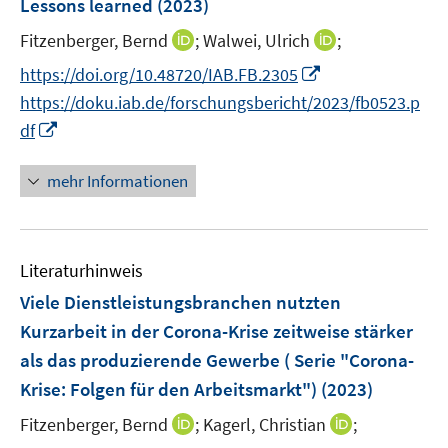
e
e
Lessons learned
(2023)
s
n
r
r
t
I
I
Fitzenberger, Bernd
;
Walwei, Ulrich
;
s
ö
ö
e
n
n
t
I
f
f
https://doi.org/10.48720/IAB.FB.2305
r
n
n
e
n
f
f
https://doku.iab.de/forschungsbericht/2023/fb0523.p
ö
e
e
r
n
n
n
I
df
f
u
u
ö
e
e
e
n
f
e
e
f
u
n
n
n
mehr Informationen
n
m
m
f
e
e
e
F
F
n
m
u
n
e
e
e
F
e
n
n
n
e
Literaturhinweis
m
s
s
n
F
Viele Dienstleistungsbranchen nutzten
t
t
s
e
e
e
Kurzarbeit in der Corona-Krise zeitweise stärker
t
n
r
r
als das produzierende Gewerbe ( Serie "Corona-
e
s
ö
ö
r
Krise: Folgen für den Arbeitsmarkt")
(2023)
t
f
f
ö
e
f
I
f
I
Fitzenberger, Bernd
;
Kagerl, Christian
;
f
r
n
n
n
n