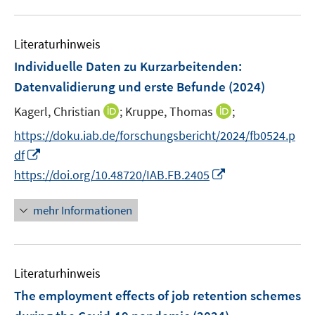
e
s
s
u
m
t
t
e
F
Literaturhinweis
e
e
m
e
r
r
F
Individuelle Daten zu Kurzarbeitenden:
n
ö
ö
e
Datenvalidierung und erste Befunde
(2024)
s
f
f
n
t
I
I
Kagerl, Christian
;
Kruppe, Thomas
;
f
f
s
e
n
n
n
n
t
https://doku.iab.de/forschungsbericht/2024/fb0524.p
r
n
n
e
e
e
I
df
ö
e
e
n
n
r
n
I
https://doi.org/10.48720/IAB.FB.2405
f
u
u
ö
n
n
f
e
e
f
e
n
mehr Informationen
n
m
m
f
u
e
e
F
F
n
e
u
n
e
e
e
m
e
n
n
n
F
Literaturhinweis
m
s
s
e
F
The employment effects of job retention schemes
t
t
n
e
e
e