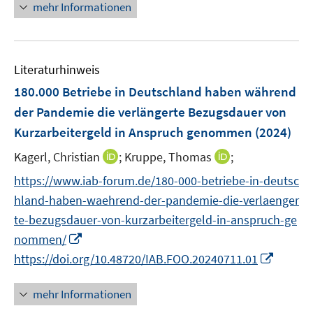
n
e
F
F
mehr Informationen
m
e
n
e
e
F
u
n
n
e
e
s
s
n
Literaturhinweis
m
t
t
s
F
e
e
180.000 Betriebe in Deutschland haben während
t
e
r
r
der Pandemie die verlängerte Bezugsdauer von
e
n
ö
ö
r
Kurzarbeitergeld in Anspruch genommen
(2024)
s
f
f
ö
t
I
I
Kagerl, Christian
f
;
Kruppe, Thomas
f
;
f
e
n
n
n
n
f
https://www.iab-forum.de/180-000-betriebe-in-deutsc
r
n
n
e
e
n
hland-haben-waehrend-der-pandemie-die-verlaenger
ö
e
e
n
n
e
te-bezugsdauer-von-kurzarbeitergeld-in-anspruch-ge
f
u
u
n
I
f
nommen/
e
e
n
n
m
m
I
https://doi.org/10.48720/IAB.FOO.20240711.01
n
e
F
F
n
e
n
e
e
n
mehr Informationen
u
n
n
e