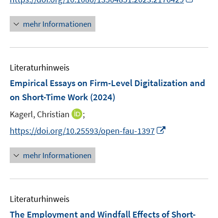
ö
e
e
e
r
n
n
n
f
n
f
u
n
n
ö
e
e
e
n
n
mehr Informationen
f
e
f
u
n
n
e
e
n
m
f
e
n
u
e
F
n
m
e
n
e
e
F
Literaturhinweis
m
n
n
e
F
Empirical Essays on Firm-Level Digitalization and
s
n
e
t
on Short-Time Work
(2024)
s
n
e
t
I
Kagerl, Christian
;
s
r
e
n
t
I
https://doi.org/10.25593/open-fau-1397
ö
r
n
e
n
f
ö
e
r
n
f
mehr Informationen
f
u
ö
e
n
f
e
f
u
e
n
m
f
e
n
e
F
n
Literaturhinweis
m
n
e
e
F
The Employment and Windfall Effects of Short-