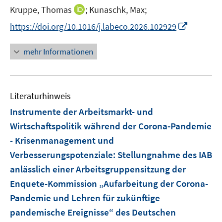
I
Kruppe, Thomas
;
Kunaschk, Max;
n
I
https://doi.org/10.1016/j.labeco.2026.102929
n
n
e
n
mehr Informationen
u
e
e
u
m
e
F
Literaturhinweis
m
e
F
Instrumente der Arbeitsmarkt- und
n
e
Wirtschaftspolitik während der Corona-Pandemie
s
n
- Krisenmanagement und
t
s
e
Verbesserungspotenziale
:
Stellungnahme des IAB
t
r
e
anlässlich einer Arbeitsgruppensitzung der
ö
r
Enquete-Kommission „Aufarbeitung der Corona-
f
ö
Pandemie und Lehren für zukünftige
f
f
n
pandemische Ereignisse“ des Deutschen
f