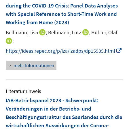
e
t
during the COVID-19 Crisis: Panel Data Analyses
s
n
e
with Special Reference to Short-Time Work and
t
s
r
e
Working from Home
(2023)
t
ö
r
e
I
I
Bellmann, Lisa
;
Bellmann, Lutz
;
Hübler, Olaf
f
ö
r
n
n
f
I
;
f
ö
n
n
n
n
f
I
f
https://ideas.repec.org/p/iza/izadps/dp15935.html
e
e
e
n
n
n
f
u
u
n
e
e
n
n
mehr Informationen
e
e
u
n
e
e
m
m
e
u
n
F
F
m
e
e
e
F
Literaturhinweis
m
n
n
e
F
IAB-Betriebspanel 2023 - Schwerpunkt
:
s
s
n
e
t
t
Veränderungen in der Betriebs- und
s
n
e
e
Beschäftigungsstruktur des Saarlandes durch die
t
s
r
r
e
wirtschaftlichen Auswirkungen der Corona-
t
ö
ö