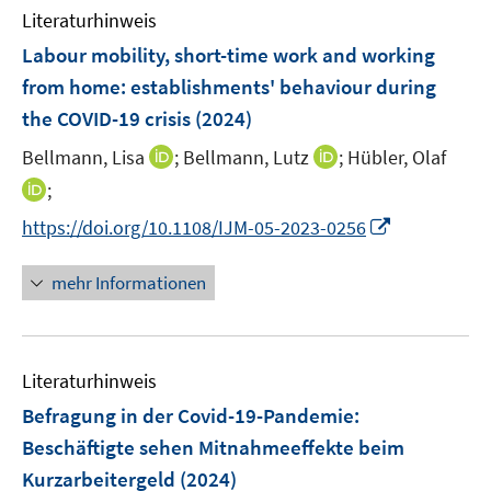
n
F
n
Literaturhinweis
m
e
e
F
Labour mobility, short-time work and working
n
n
e
from home: establishments' behaviour during
s
n
the COVID-19 crisis
t
(2024)
s
e
t
I
I
Bellmann, Lisa
;
Bellmann, Lutz
;
Hübler, Olaf
r
e
n
n
I
;
ö
r
n
n
n
f
I
https://doi.org/10.1108/IJM-05-2023-0256
ö
e
e
n
f
n
f
u
u
e
n
n
mehr Informationen
f
e
e
u
e
e
n
m
m
e
n
u
e
F
F
m
e
n
e
e
F
Literaturhinweis
m
n
n
e
F
Befragung in der Covid-19-Pandemie:
s
s
n
e
t
t
Beschäftigte sehen Mitnahmeeffekte beim
s
n
e
e
Kurzarbeitergeld
t
(2024)
s