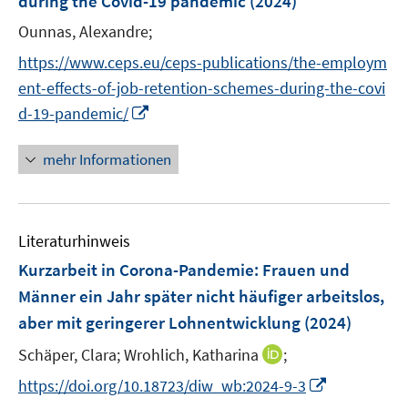
during the Covid-19 pandemic
(2024)
s
n
r
r
t
Ounnas, Alexandre;
s
ö
ö
e
t
https://www.ceps.eu/ceps-publications/the-employm
f
f
r
e
f
f
ent-effects-of-job-retention-schemes-during-the-covi
ö
r
n
n
I
d-19-pandemic/
f
ö
e
e
n
f
f
n
n
n
mehr Informationen
n
f
e
e
n
u
n
e
e
n
Literaturhinweis
m
F
Kurzarbeit in Corona-Pandemie: Frauen und
e
Männer ein Jahr später nicht häufiger arbeitslos,
n
aber mit geringerer Lohnentwicklung
(2024)
s
t
I
Schäper, Clara;
Wrohlich, Katharina
;
e
n
I
https://doi.org/10.18723/diw_wb:2024-9-3
r
n
n