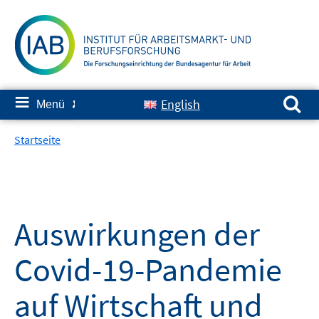
Springe
zum
Inhalt
Suchen nach:
≡
English
Menü
✘
Startseite
Auswirkungen der
Covid-19-Pandemie
auf Wirtschaft und