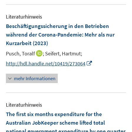
e
f
u
n
m
f
e
F
n
Literaturhinweis
m
e
e
F
Beschäftigungssicherung in den Betrieben
n
n
e
während der Corona-Pandemie
:
Mehr als nur
s
n
Kurzarbeit
(2023)
t
s
e
t
I
Pusch, Toralf
;
Seifert, Hartmut;
r
e
n
I
http://hdl.handle.net/10419/273064
ö
r
n
n
f
ö
e
n
f
mehr Informationen
f
u
e
n
f
e
u
e
n
m
e
n
e
F
Literaturhinweis
m
n
e
F
The first six months expenditure for the
n
e
Australian JobKeeper scheme lifted total
s
n
national government expenditure by one quarter
t