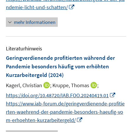
e
e
r
n
n
I
f
ndemie-licht-und-schatten/
u
u
ö
e
e
n
n
e
e
f
u
n
n
e
mehr Informationen
m
m
f
e
e
n
F
F
n
m
u
e
e
e
F
e
n
n
n
e
Literaturhinweis
m
s
s
n
F
Geringverdienende profitierten während der
t
t
s
e
e
e
Pandemie besonders häufig vom erhöhten
t
n
r
r
Kurzarbeitergeld
(2024)
e
s
ö
ö
r
t
I
I
Kagerl, Christian
;
Kruppe, Thomas
;
f
f
ö
e
n
n
f
f
I
https://doi.org/10.48720/IAB.FOO.20240419.01
f
r
n
n
n
n
n
f
https://www.iab-forum.de/geringverdienende-profitie
ö
e
e
e
e
n
n
rten-waehrend-der-pandemie-besonders-haeufig-vo
f
u
u
n
n
e
e
I
f
m-erhoehten-kurzarbeitergeld/
e
e
u
n
n
n
m
m
e