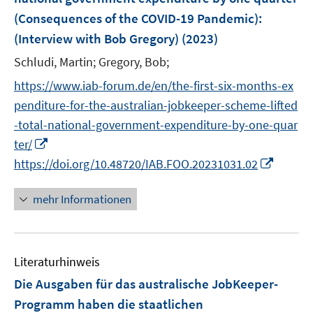
s
e
(Consequences of the COVID-19 Pandemic)
:
t
r
e
(Interview with Bob Gregory)
(2023)
ö
r
Schludi, Martin;
Gregory, Bob;
f
ö
f
https://www.iab-forum.de/en/the-first-six-months-ex
f
n
f
penditure-for-the-australian-jobkeeper-scheme-lifted
e
n
-total-national-government-expenditure-by-one-quar
n
e
I
ter/
n
n
I
https://doi.org/10.48720/IAB.FOO.20231031.02
n
n
e
n
mehr Informationen
u
e
e
u
m
e
F
Literaturhinweis
m
e
F
Die Ausgaben für das australische JobKeeper-
n
e
Programm haben die staatlichen
s
n