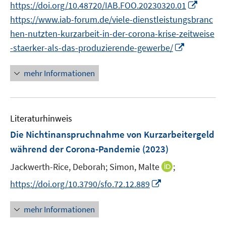
f
I
https://doi.org/10.48720/IAB.FOO.20230320.01
ö
e
n
e
n
n
n
https://www.iab-forum.de/viele-dienstleistungsbranc
f
n
e
n
e
e
n
f
hen-nutzten-kurzarbeit-in-der-corona-krise-zeitweise
u
u
n
e
n
I
-staerker-als-das-produzierende-gewerbe/
e
e
u
e
n
m
m
e
n
n
F
F
mehr Informationen
m
e
e
e
F
u
n
n
e
e
s
s
n
Literaturhinweis
m
t
t
s
F
e
e
Die Nichtinanspruchnahme von Kurzarbeitergeld
t
e
r
r
während der Corona-Pandemie
(2023)
e
n
ö
ö
r
I
Jackwerth-Rice, Deborah;
Simon, Malte
;
s
f
f
ö
n
t
f
f
I
https://doi.org/10.3790/sfo.72.12.889
f
n
e
n
n
n
f
e
r
e
e
n
mehr Informationen
n
u
ö
n
n
e
e