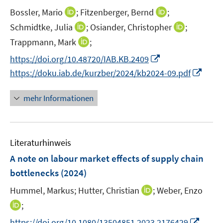
r
r
e
t
I
I
Bossler, Mario
;
Fitzenberger, Bernd
;
ö
ö
r
e
n
n
I
I
Schmidtke, Julia
f
;
Osiander, Christopher
f
;
ö
r
n
n
n
n
f
f
I
Trappmann, Mark
f
;
ö
e
e
n
n
n
n
n
f
I
f
https://doi.org/10.48720/IAB.KB.2409
u
u
e
e
e
e
n
n
n
f
e
e
I
https://doku.iab.de/kurzber/2024/kb2024-09.pdf
u
u
n
n
e
e
n
n
m
m
n
e
e
u
n
e
e
F
F
n
mehr Informationen
m
m
e
u
n
e
e
e
F
F
m
e
n
n
u
e
e
F
m
s
s
e
n
n
e
F
Literaturhinweis
t
t
m
s
s
n
e
e
e
F
A note on labour market effects of supply chain
t
t
s
n
r
r
e
e
e
bottlenecks
(2024)
t
s
ö
ö
n
r
r
e
t
I
Hummel, Markus;
Hutter, Christian
;
Weber, Enzo
f
f
s
ö
ö
r
e
n
f
f
t
I
;
f
f
ö
r
n
n
n
e
n
f
f
f
I
https://doi.org/10.1080/13504851.2023.2176429