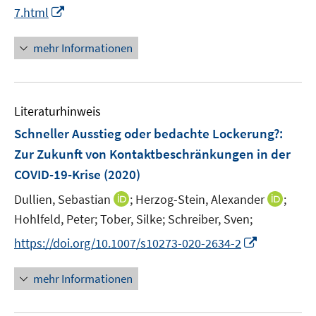
e
n
I
7.html
u
n
e
n
e
n
n
mehr Informationen
m
e
F
u
e
e
n
Literaturhinweis
m
s
F
Schneller Ausstieg oder bedachte Lockerung?
:
t
e
e
Zur Zukunft von Kontaktbeschränkungen in der
n
r
COVID-19-Krise
(2020)
s
ö
t
I
I
Dullien, Sebastian
;
Herzog-Stein, Alexander
;
f
e
n
n
Hohlfeld, Peter;
f
Tober, Silke;
Schreiber, Sven;
r
n
n
n
I
https://doi.org/10.1007/s10273-020-2634-2
ö
e
e
e
n
f
u
u
n
n
mehr Informationen
f
e
e
e
n
m
m
u
e