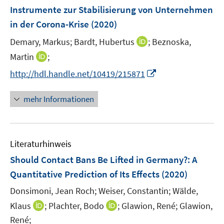
e
e
e
F
Instrumente zur Stabilisierung von Unternehmen
n
n
n
e
in der Corona-Krise
(2020)
s
s
n
t
t
I
Demary, Markus;
Bardt, Hubertus
;
Beznoska,
s
e
e
n
t
I
Martin
;
r
r
n
e
n
I
http://hdl.handle.net/10419/215871
ö
ö
e
r
n
n
f
f
u
ö
e
n
f
f
mehr Informationen
e
f
u
e
n
n
m
f
e
u
e
e
F
n
m
e
n
n
e
e
F
Literaturhinweis
m
n
n
e
F
Should Contact Bans Be Lifted in Germany?
:
A
s
n
e
t
Quantitative Prediction of Its Effects
(2020)
s
n
e
t
Donsimoni, Jean Roch;
Weiser, Constantin;
Wälde,
s
r
e
t
I
I
Klaus
;
Plachter, Bodo
;
Glawion, René;
Glawion,
ö
r
e
n
n
René;
f