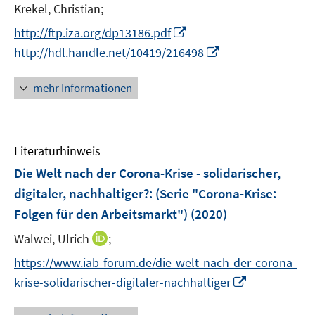
r
n
Krekel, Christian;
f
f
ö
n
n
n
I
http://ftp.iza.org/dp13186.pdf
f
e
e
e
n
I
f
http://hdl.handle.net/10419/216498
u
n
n
n
n
n
e
e
n
e
mehr Informationen
m
u
e
n
F
e
u
e
m
e
n
F
Literaturhinweis
m
s
e
F
Die Welt nach der Corona-Krise - solidarischer,
t
n
e
e
digitaler, nachhaltiger?
:
(Serie "Corona-Krise:
s
n
r
Folgen für den Arbeitsmarkt")
(2020)
t
s
ö
e
t
I
Walwei, Ulrich
;
f
r
e
n
f
https://www.iab-forum.de/die-welt-nach-der-corona-
ö
r
n
n
I
krise-solidarischer-digitaler-nachhaltiger
f
ö
e
e
n
f
f
u
n
n