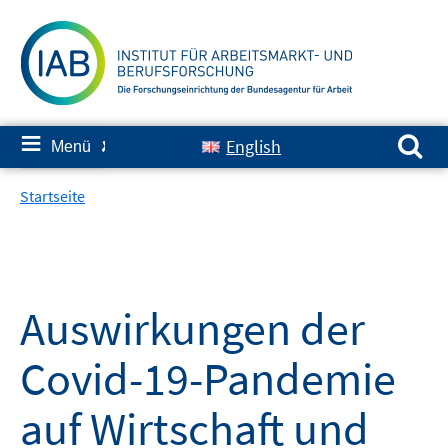
Springe
zum
Inhalt
Suchen nach:
≡
English
Menü
✘
Startseite
Auswirkungen der
Covid-19-Pandemie
auf Wirtschaft und