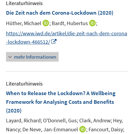
F
F
n
Literaturhinweis
m
n
n
e
e
e
F
Die Zeit nach dem Corona-Lockdown
(2020)
n
n
n
e
s
s
I
I
Hüther, Michael
;
Bardt, Hubertus
;
n
t
t
n
n
s
https://www.iwd.de/artikel/die-zeit-nach-dem-corona
e
e
n
n
t
I
-lockdown-466512/
r
r
e
e
e
n
ö
ö
u
u
r
n
mehr Informationen
f
f
e
e
ö
e
f
f
m
m
f
u
n
n
F
F
f
e
e
e
e
e
n
Literaturhinweis
m
n
n
n
n
e
F
When to Release the Lockdown? A Wellbeing
s
s
n
e
Framework for Analysing Costs and Benefits
t
t
n
e
e
(2020)
s
r
r
t
Layard, Richard;
O'Donnell, Gus;
Clark, Andrew;
Hey,
ö
ö
e
I
Nancy;
De Neve, Jan-Emmanuel
;
Fancourt, Daisy;
f
f