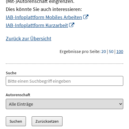
(Mit-)Autorenschaft eingrenzen.
Dies könnte Sie auch interessieren:
In
IAB-Infoplattform Mobiles Arbeiten
neuem
In
IAB-Infoplattform Kurzarbeit
Fenster
neuem
öffnen
Fenster
Zurück zur Übersicht
öffnen
Ergebnisse pro Seite:
20
|
50
|
100
Suche
Autorenschaft