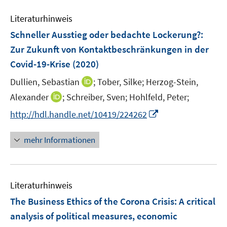
F
F
e
n
e
e
Literaturhinweis
m
n
n
F
Schneller Ausstieg oder bedachte Lockerung?
:
s
s
e
Zur Zukunft von Kontaktbeschränkungen in der
t
t
n
e
e
Covid-19-Krise
(2020)
s
r
r
t
I
Dullien, Sebastian
;
Tober, Silke;
Herzog-Stein,
ö
ö
e
n
I
Alexander
;
Schreiber, Sven;
Hohlfeld, Peter;
f
f
r
n
n
f
f
I
http://hdl.handle.net/10419/224262
ö
e
n
n
n
n
f
u
e
e
e
n
mehr Informationen
f
e
u
n
n
e
n
m
e
u
e
F
m
e
n
e
F
Literaturhinweis
m
n
e
F
The Business Ethics of the Corona Crisis
:
A critical
s
n
e
t
analysis of political measures, economic
s
n