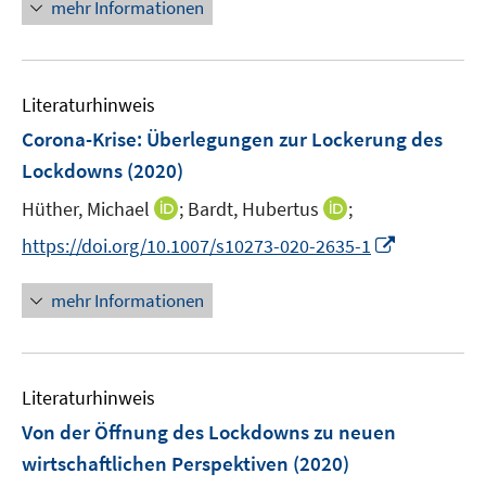
n
mehr Informationen
e
u
e
Literaturhinweis
m
F
Corona-Krise: Überlegungen zur Lockerung des
e
Lockdowns
(2020)
n
I
I
Hüther, Michael
;
Bardt, Hubertus
;
s
n
n
t
I
https://doi.org/10.1007/s10273-020-2635-1
n
n
e
n
e
e
r
n
mehr Informationen
u
u
ö
e
e
e
f
u
m
m
f
e
F
F
n
Literaturhinweis
m
e
e
e
F
Von der Öffnung des Lockdowns zu neuen
n
n
n
e
wirtschaftlichen Perspektiven
(2020)
s
s
n