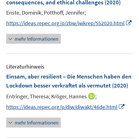
e
consequences, and ethical challenges
t
(2020)
s
r
e
t
Enste, Dominik;
Potthoff, Jennifer;
ö
r
e
I
f
https://ideas.repec.org/p/zbw/iwkrep/552020.html
ö
r
n
f
f
ö
n
n
mehr Informationen
f
f
e
e
n
f
u
n
e
n
e
n
e
Literaturhinweis
m
n
F
Einsam, aber resilient – Die Menschen haben den
e
Lockdown besser verkraftet als vermutet
(2020)
n
I
Entringer, Theresa;
Kröger, Hannes
;
s
n
t
I
https://ideas.repec.org/p/diw/diwakt/46de.html
n
e
n
e
r
n
mehr Informationen
u
ö
e
e
f
u