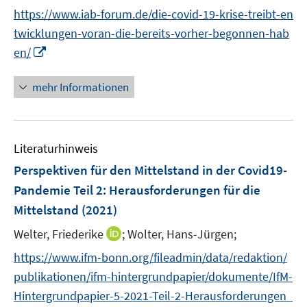
e
e
https://www.iab-forum.de/die-covid-19-krise-treibt-en
u
u
twicklungen-voran-die-bereits-vorher-begonnen-hab
e
e
I
m
m
en/
n
F
F
n
e
e
mehr Informationen
e
n
n
u
s
s
e
t
t
Literaturhinweis
m
e
e
F
r
r
Perspektiven für den Mittelstand in der Covid19-
e
ö
ö
Pandemie Teil 2
:
Herausforderungen für die
n
f
f
Mittelstand
(2021)
s
f
f
t
n
n
I
Welter, Friederike
;
Wolter, Hans-Jürgen;
e
e
e
n
https://www.ifm-bonn.org/fileadmin/data/redaktion/
r
n
n
n
publikationen/ifm-hintergrundpapier/dokumente/IfM-
ö
e
Hintergrundpapier-5-2021-Teil-2-Herausforderungen_
f
u