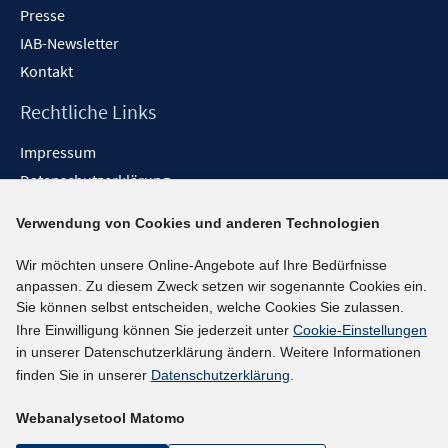
Presse
IAB-Newsletter
Kontakt
Rechtliche Links
Impressum
Datenschutzerklärung
Erklärung zur Barrierefreiheit
Verwendung von Cookies und anderen Technologien
Barrieren melden
Wir möchten unsere Online-Angebote auf Ihre Bedürfnisse
Social-Media-Kanäle
anpassen. Zu diesem Zweck setzen wir sogenannte Cookies ein.
Sie können selbst entscheiden, welche Cookies Sie zulassen.
BlueSky
Ihre Einwilligung können Sie jederzeit unter
Cookie-Einstellungen
YouTube
in unserer Datenschutzerklärung ändern. Weitere Informationen
LinkedIn
finden Sie in unserer
Datenschutzerklärung
.
XING
Webanalysetool Matomo
kununu