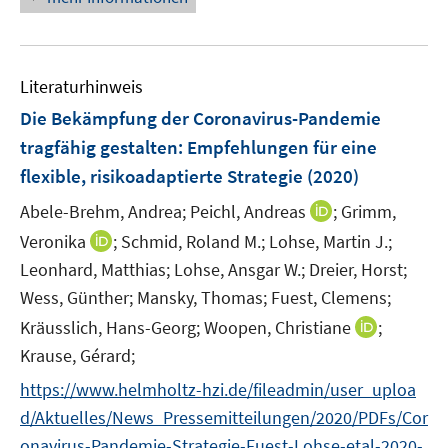
e
n
e
u
n
e
s
Literaturhinweis
m
t
F
e
Die Bekämpfung der Coronavirus-Pandemie
e
r
tragfähig gestalten
:
Empfehlungen für eine
n
ö
flexible, risikoadaptierte Strategie
(2020)
s
f
t
I
Abele-Brehm, Andrea;
f
Peichl, Andreas
;
Grimm,
e
n
n
I
Veronika
;
Schmid, Roland M.;
Lohse, Martin J.;
r
n
e
n
Leonhard, Matthias;
Lohse, Ansgar W.;
Dreier, Horst;
ö
e
n
n
Wess, Günther;
Mansky, Thomas;
Fuest, Clemens;
f
u
e
I
Kräusslich, Hans-Georg;
Woopen, Christiane
f
;
e
u
n
n
m
Krause, Gérard;
e
n
e
F
m
https://www.helmholtz-hzi.de/fileadmin/user_uploa
e
n
e
F
d/Aktuelles/News_Pressemitteilungen/2020/PDFs/Cor
u
n
e
onavirus-Pandemie-Strategie-Fuest-Lohse-etal-2020-
e