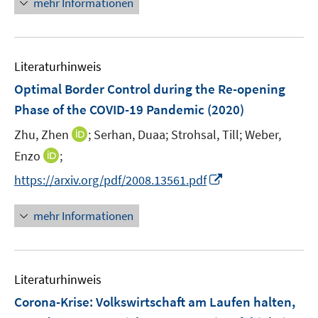
n
mehr Informationen
f
e
e
e
n
m
u
n
e
F
e
n
e
Literaturhinweis
m
n
F
Optimal Border Control during the Re-opening
s
e
Phase of the COVID-19 Pandemic
(2020)
t
n
e
I
Zhu, Zhen
;
Serhan, Duaa;
Strohsal, Till;
Weber,
s
r
n
t
I
Enzo
;
ö
n
e
n
f
I
https://arxiv.org/pdf/2008.13561.pdf
e
r
n
f
n
u
ö
e
n
n
mehr Informationen
e
f
u
e
e
m
f
e
n
u
F
n
m
e
e
e
F
Literaturhinweis
m
n
n
e
F
Corona-Krise: Volkswirtschaft am Laufen halten,
s
n
e