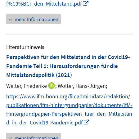
I
f
f%C3%BCr_den_Mittelstand.pdf
e
n
n
m
n
e
F
mehr Informationen
e
n
e
u
n
e
s
Literaturhinweis
m
t
F
e
Perspektiven für den Mittelstand in der Covid19-
e
r
Pandemie Teil 1
:
Herausforderungen für die
n
ö
Mittelstandspolitik
(2021)
s
f
t
I
Welter, Friederike
f
;
Wolter, Hans-Jürgen;
e
n
n
https://www.ifm-bonn.org/fileadmin/data/redaktion/
r
n
e
publikationen/ifm-hintergrundpapier/dokumente/IfM-
ö
e
n
Hintergrundpapier-Perspektiven_fuer_den_Mittelstan
f
u
I
f
d_in_der_Covid19-Pandemie.pdf
e
n
n
m
n
e
F
mehr Informationen