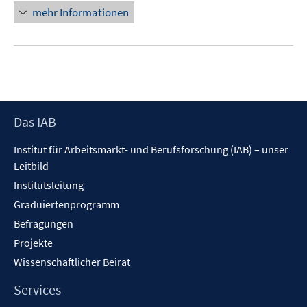
ö
n
mehr Informationen
f
e
f
u
n
e
e
m
n
F
e
Footer
Das IAB
n
Inhalt
s
Institut für Arbeitsmarkt- und Berufsforschung (IAB) – unser
t
Leitbild
e
Institutsleitung
r
Graduiertenprogramm
ö
f
Befragungen
f
Projekte
n
Wissenschaftlicher Beirat
e
n
Services