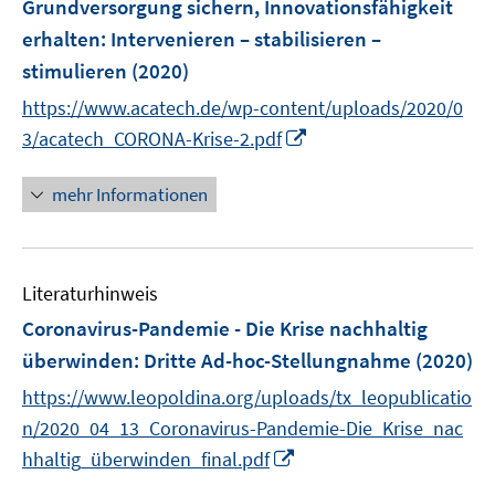
t
Grundversorgung sichern, Innovationsfähigkeit
s
n
e
erhalten
t
:
Intervenieren – stabilisieren –
s
r
e
stimulieren
(2020)
t
ö
r
e
https://www.acatech.de/wp-content/uploads/2020/0
f
ö
r
I
f
3/acatech_CORONA-Krise-2.pdf
f
ö
n
n
f
f
n
e
mehr Informationen
n
f
e
n
e
n
u
n
e
e
n
Literaturhinweis
m
F
Coronavirus-Pandemie - Die Krise nachhaltig
e
überwinden
:
Dritte Ad-hoc-Stellungnahme
(2020)
n
https://www.leopoldina.org/uploads/tx_leopublicatio
s
t
n/2020_04_13_Coronavirus-Pandemie-Die_Krise_nac
e
I
hhaltig_überwinden_final.pdf
r
n