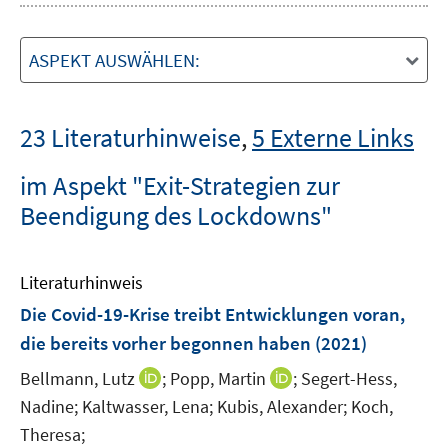
ASPEKT AUSWÄHLEN:
23 Literaturhinweise
,
5 Externe Links
im Aspekt "Exit-Strategien zur
Beendigung des Lockdowns"
Literaturhinweis
Die Covid-19-Krise treibt Entwicklungen voran,
die bereits vorher begonnen haben
(2021)
I
I
Bellmann, Lutz
;
Popp, Martin
;
Segert-Hess,
n
n
Nadine;
Kaltwasser, Lena;
Kubis, Alexander;
Koch,
n
n
Theresa;