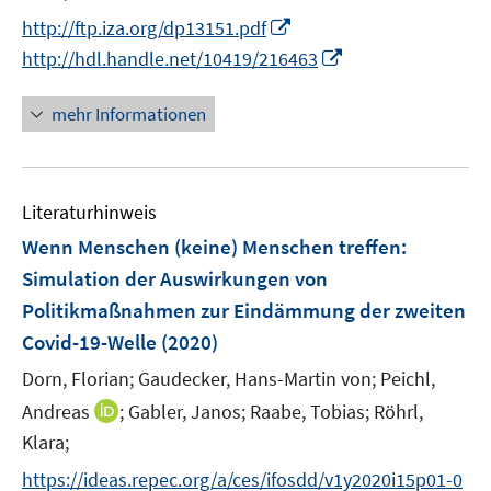
ö
r
n
n
f
I
f
http://ftp.iza.org/dp13151.pdf
ö
e
e
n
n
f
I
http://hdl.handle.net/10419/216463
f
u
u
e
n
n
n
f
e
e
n
e
e
n
mehr Informationen
n
m
m
u
n
e
e
F
F
e
u
n
e
e
m
e
n
n
F
Literaturhinweis
m
s
s
e
F
Wenn Menschen (keine) Menschen treffen:
t
t
n
e
e
e
Simulation der Auswirkungen von
s
n
r
r
Politikmaßnahmen zur Eindämmung der zweiten
t
s
ö
ö
e
Covid-19-Welle
(2020)
t
f
f
r
e
Dorn, Florian;
Gaudecker, Hans-Martin von;
Peichl,
f
f
ö
r
n
n
I
Andreas
;
Gabler, Janos;
Raabe, Tobias;
Röhrl,
f
ö
e
e
n
Klara;
f
f
n
n
n
n
f
https://ideas.repec.org/a/ces/ifosdd/v1y2020i15p01-0
e