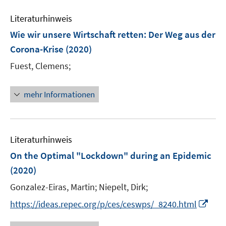
m
f
e
F
n
Literaturhinweis
m
e
e
F
Wie wir unsere Wirtschaft retten
:
Der Weg aus der
n
n
e
Corona-Krise
(2020)
s
n
t
Fuest, Clemens;
s
e
t
r
e
mehr Informationen
ö
r
f
ö
f
f
n
Literaturhinweis
f
e
n
On the Optimal "Lockdown" during an Epidemic
n
e
(2020)
n
Gonzalez-Eiras, Martin;
Niepelt, Dirk;
I
https://ideas.repec.org/p/ces/ceswps/_8240.html
n