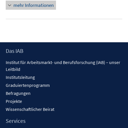
f
n
mehr Informationen
f
e
n
u
e
e
n
m
F
e
Footer
Das IAB
n
Inhalt
s
Institut für Arbeitsmarkt- und Berufsforschung (IAB) – unser
t
Leitbild
e
Institutsleitung
r
Graduiertenprogramm
ö
f
Befragungen
f
Projekte
n
Wissenschaftlicher Beirat
e
n
Services