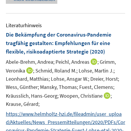
e
n
e
u
n
e
s
Literaturhinweis
m
t
F
e
Die Bekämpfung der Coronavirus-Pandemie
e
r
tragfähig gestalten
:
Empfehlungen für eine
n
ö
flexible, risikoadaptierte Strategie
(2020)
s
f
t
I
Abele-Brehm, Andrea;
f
Peichl, Andreas
;
Grimm,
e
n
n
I
Veronika
;
Schmid, Roland M.;
Lohse, Martin J.;
r
n
e
n
Leonhard, Matthias;
Lohse, Ansgar W.;
Dreier, Horst;
ö
e
n
n
Wess, Günther;
Mansky, Thomas;
Fuest, Clemens;
f
u
e
I
Kräusslich, Hans-Georg;
Woopen, Christiane
f
;
e
u
n
n
m
Krause, Gérard;
e
n
e
F
m
https://www.helmholtz-hzi.de/fileadmin/user_uploa
e
n
e
F
d/Aktuelles/News_Pressemitteilungen/2020/PDFs/Cor
u
n
e
onavirus-Pandemie-Strategie-Fuest-Lohse-etal-2020-
e