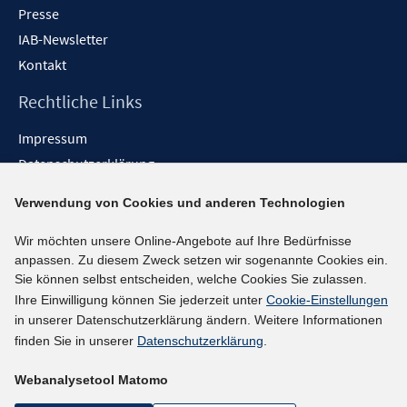
Presse
IAB-Newsletter
Kontakt
Rechtliche Links
Impressum
Datenschutzerklärung
Erklärung zur Barrierefreiheit
Verwendung von Cookies und anderen Technologien
Barrieren melden
Wir möchten unsere Online-Angebote auf Ihre Bedürfnisse
Social-Media-Kanäle
anpassen. Zu diesem Zweck setzen wir sogenannte Cookies ein.
Sie können selbst entscheiden, welche Cookies Sie zulassen.
BlueSky
Ihre Einwilligung können Sie jederzeit unter
Cookie-Einstellungen
YouTube
in unserer Datenschutzerklärung ändern. Weitere Informationen
LinkedIn
finden Sie in unserer
Datenschutzerklärung
.
XING
Webanalysetool Matomo
kununu