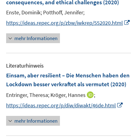
e
consequences, and ethical challenges
t
(2020)
s
r
e
t
Enste, Dominik;
Potthoff, Jennifer;
ö
r
e
I
f
https://ideas.repec.org/p/zbw/iwkrep/552020.html
ö
r
n
f
f
ö
n
n
mehr Informationen
f
f
e
e
n
f
u
n
e
n
e
n
e
Literaturhinweis
m
n
F
Einsam, aber resilient – Die Menschen haben den
e
Lockdown besser verkraftet als vermutet
(2020)
n
I
Entringer, Theresa;
Kröger, Hannes
;
s
n
t
I
https://ideas.repec.org/p/diw/diwakt/46de.html
n
e
n
e
r
n
mehr Informationen
u
ö
e
e
f
u