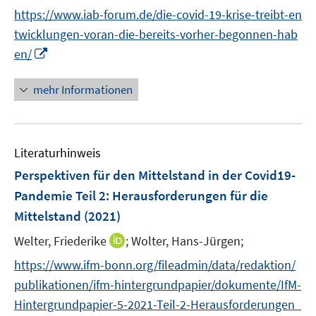
e
e
https://www.iab-forum.de/die-covid-19-krise-treibt-en
u
u
twicklungen-voran-die-bereits-vorher-begonnen-hab
e
e
I
m
m
en/
n
F
F
n
e
e
mehr Informationen
e
n
n
u
s
s
e
t
t
Literaturhinweis
m
e
e
F
r
r
Perspektiven für den Mittelstand in der Covid19-
e
ö
ö
Pandemie Teil 2
:
Herausforderungen für die
n
f
f
Mittelstand
(2021)
s
f
f
t
n
n
I
Welter, Friederike
;
Wolter, Hans-Jürgen;
e
e
e
n
https://www.ifm-bonn.org/fileadmin/data/redaktion/
r
n
n
n
publikationen/ifm-hintergrundpapier/dokumente/IfM-
ö
e
Hintergrundpapier-5-2021-Teil-2-Herausforderungen_
f
u