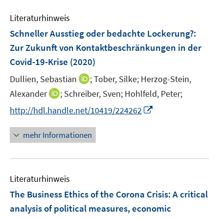
F
F
e
n
e
e
Literaturhinweis
m
n
n
F
Schneller Ausstieg oder bedachte Lockerung?
:
s
s
e
Zur Zukunft von Kontaktbeschränkungen in der
t
t
n
e
e
Covid-19-Krise
(2020)
s
r
r
t
I
Dullien, Sebastian
;
Tober, Silke;
Herzog-Stein,
ö
ö
e
n
I
Alexander
;
Schreiber, Sven;
Hohlfeld, Peter;
f
f
r
n
n
f
f
I
http://hdl.handle.net/10419/224262
ö
e
n
n
n
n
f
u
e
e
e
n
mehr Informationen
f
e
u
n
n
e
n
m
e
u
e
F
m
e
n
e
F
Literaturhinweis
m
n
e
F
The Business Ethics of the Corona Crisis
:
A critical
s
n
e
t
analysis of political measures, economic
s
n