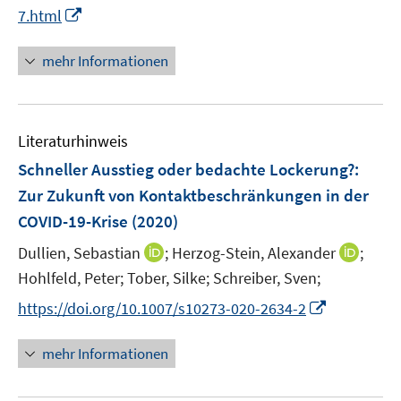
e
n
I
7.html
u
n
e
n
e
n
n
mehr Informationen
m
e
F
u
e
e
n
Literaturhinweis
m
s
F
Schneller Ausstieg oder bedachte Lockerung?
:
t
e
e
Zur Zukunft von Kontaktbeschränkungen in der
n
r
COVID-19-Krise
(2020)
s
ö
t
I
I
Dullien, Sebastian
;
Herzog-Stein, Alexander
;
f
e
n
n
Hohlfeld, Peter;
f
Tober, Silke;
Schreiber, Sven;
r
n
n
n
I
https://doi.org/10.1007/s10273-020-2634-2
ö
e
e
e
n
f
u
u
n
n
mehr Informationen
f
e
e
e
n
m
m
u
e