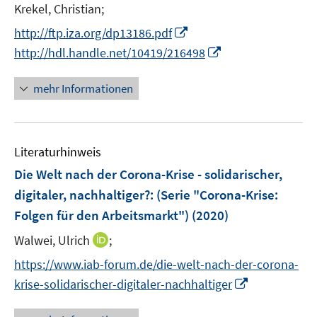
r
n
Krekel, Christian;
f
f
ö
n
n
n
I
http://ftp.iza.org/dp13186.pdf
f
e
e
e
n
I
f
http://hdl.handle.net/10419/216498
u
n
n
n
n
n
e
e
n
e
mehr Informationen
m
u
e
n
F
e
u
e
m
e
n
F
Literaturhinweis
m
s
e
F
Die Welt nach der Corona-Krise - solidarischer,
t
n
e
e
digitaler, nachhaltiger?
:
(Serie "Corona-Krise:
s
n
r
Folgen für den Arbeitsmarkt")
(2020)
t
s
ö
e
t
I
Walwei, Ulrich
;
f
r
e
n
f
https://www.iab-forum.de/die-welt-nach-der-corona-
ö
r
n
n
I
krise-solidarischer-digitaler-nachhaltiger
f
ö
e
e
n
f
f
u
n
n