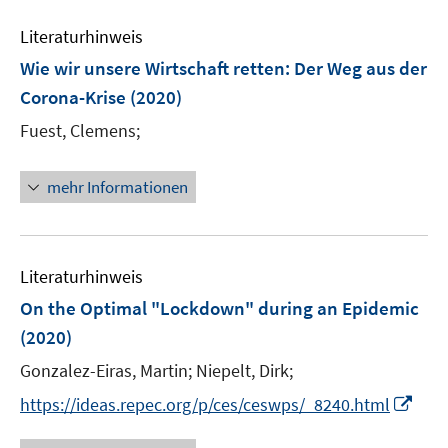
m
f
e
F
n
Literaturhinweis
m
e
e
F
Wie wir unsere Wirtschaft retten
:
Der Weg aus der
n
n
e
Corona-Krise
(2020)
s
n
t
Fuest, Clemens;
s
e
t
r
e
mehr Informationen
ö
r
f
ö
f
f
n
Literaturhinweis
f
e
n
On the Optimal "Lockdown" during an Epidemic
n
e
(2020)
n
Gonzalez-Eiras, Martin;
Niepelt, Dirk;
I
https://ideas.repec.org/p/ces/ceswps/_8240.html
n