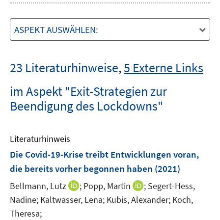
ASPEKT AUSWÄHLEN:
23 Literaturhinweise
,
5 Externe Links
im Aspekt "Exit-Strategien zur
Beendigung des Lockdowns"
Literaturhinweis
Die Covid-19-Krise treibt Entwicklungen voran,
die bereits vorher begonnen haben
(2021)
I
I
Bellmann, Lutz
;
Popp, Martin
;
Segert-Hess,
n
n
Nadine;
Kaltwasser, Lena;
Kubis, Alexander;
Koch,
n
n
Theresa;