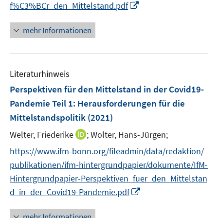
I
f
f%C3%BCr_den_Mittelstand.pdf
e
n
n
m
n
e
F
mehr Informationen
e
n
e
u
n
e
s
Literaturhinweis
m
t
F
e
Perspektiven für den Mittelstand in der Covid19-
e
r
Pandemie Teil 1
:
Herausforderungen für die
n
ö
Mittelstandspolitik
(2021)
s
f
t
I
Welter, Friederike
f
;
Wolter, Hans-Jürgen;
e
n
n
https://www.ifm-bonn.org/fileadmin/data/redaktion/
r
n
e
publikationen/ifm-hintergrundpapier/dokumente/IfM-
ö
e
n
Hintergrundpapier-Perspektiven_fuer_den_Mittelstan
f
u
I
f
d_in_der_Covid19-Pandemie.pdf
e
n
n
m
n
e
F
mehr Informationen