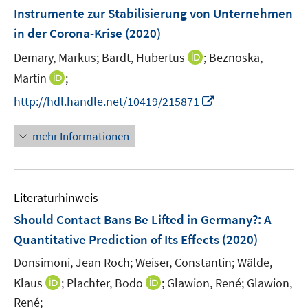
e
e
e
F
Instrumente zur Stabilisierung von Unternehmen
n
n
n
e
in der Corona-Krise
(2020)
s
s
n
t
t
I
Demary, Markus;
Bardt, Hubertus
;
Beznoska,
s
e
e
n
t
I
Martin
;
r
r
n
e
n
I
http://hdl.handle.net/10419/215871
ö
ö
e
r
n
n
f
f
u
ö
e
n
f
f
mehr Informationen
e
f
u
e
n
n
m
f
e
u
e
e
F
n
m
e
n
n
e
e
F
Literaturhinweis
m
n
n
e
F
Should Contact Bans Be Lifted in Germany?
:
A
s
n
e
t
Quantitative Prediction of Its Effects
(2020)
s
n
e
t
Donsimoni, Jean Roch;
Weiser, Constantin;
Wälde,
s
r
e
t
I
I
Klaus
;
Plachter, Bodo
;
Glawion, René;
Glawion,
ö
r
e
n
n
René;
f