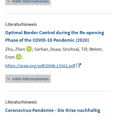
n
mehr Informationen
f
e
e
e
n
m
u
n
e
F
e
n
e
Literaturhinweis
m
n
F
Optimal Border Control during the Re-opening
s
e
Phase of the COVID-19 Pandemic
(2020)
t
n
e
I
Zhu, Zhen
;
Serhan, Duaa;
Strohsal, Till;
Weber,
s
r
n
t
I
Enzo
;
ö
n
e
n
f
I
https://arxiv.org/pdf/2008.13561.pdf
e
r
n
f
n
u
ö
e
n
n
mehr Informationen
e
f
u
e
e
m
f
e
n
u
F
n
m
e
e
e
F
Literaturhinweis
m
n
n
e
F
Coronavirus-Pandemie - Die Krise nachhaltig
s
n
e