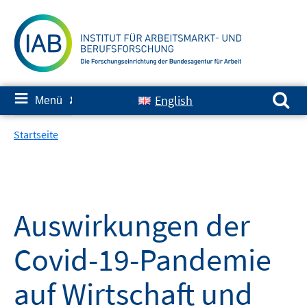
Springe
zum
Inhalt
Suchen nach:
≡
English
Menü
✘
Startseite
Auswirkungen der
Covid-19-Pandemie
auf Wirtschaft und