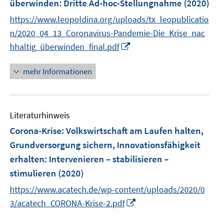
t
überwinden
:
Dritte Ad-hoc-Stellungnahme
(2020)
s
n
e
t
https://www.leopoldina.org/uploads/tx_leopublicatio
s
r
e
t
n/2020_04_13_Coronavirus-Pandemie-Die_Krise_nac
ö
r
e
I
hhaltig_überwinden_final.pdf
f
ö
r
n
f
f
ö
n
mehr Informationen
n
f
f
e
e
n
f
u
n
e
n
e
n
e
Literaturhinweis
m
n
F
Corona-Krise: Volkswirtschaft am Laufen halten,
e
Grundversorgung sichern, Innovationsfähigkeit
n
erhalten
:
Intervenieren – stabilisieren –
s
stimulieren
(2020)
t
e
https://www.acatech.de/wp-content/uploads/2020/0
r
I
3/acatech_CORONA-Krise-2.pdf
ö
n