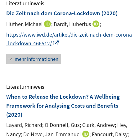
F
F
n
Literaturhinweis
m
n
n
e
e
e
F
Die Zeit nach dem Corona-Lockdown
(2020)
n
n
n
e
s
s
I
I
Hüther, Michael
;
Bardt, Hubertus
;
n
t
t
n
n
s
https://www.iwd.de/artikel/die-zeit-nach-dem-corona
e
e
n
n
t
I
-lockdown-466512/
r
r
e
e
e
n
ö
ö
u
u
r
n
mehr Informationen
f
f
e
e
ö
e
f
f
m
m
f
u
n
n
F
F
f
e
e
e
e
e
n
Literaturhinweis
m
n
n
n
n
e
F
When to Release the Lockdown? A Wellbeing
s
s
n
e
Framework for Analysing Costs and Benefits
t
t
n
e
e
(2020)
s
r
r
t
Layard, Richard;
O'Donnell, Gus;
Clark, Andrew;
Hey,
ö
ö
e
I
Nancy;
De Neve, Jan-Emmanuel
;
Fancourt, Daisy;
f
f