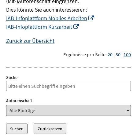
(Mit-)Autorenschaft eingrenzen.
Dies könnte Sie auch interessieren:
In
IAB-Infoplattform Mobiles Arbeiten
neuem
In
IAB-Infoplattform Kurzarbeit
Fenster
neuem
öffnen
Fenster
Zurück zur Übersicht
öffnen
Ergebnisse pro Seite:
20
|
50
|
100
Suche
Autorenschaft