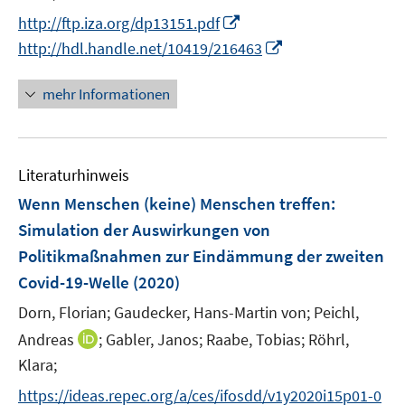
ö
r
n
n
f
I
f
http://ftp.iza.org/dp13151.pdf
ö
e
e
n
n
f
I
http://hdl.handle.net/10419/216463
f
u
u
e
n
n
n
f
e
e
n
e
e
n
mehr Informationen
n
m
m
u
n
e
e
F
F
e
u
n
e
e
m
e
n
n
F
Literaturhinweis
m
s
s
e
F
Wenn Menschen (keine) Menschen treffen:
t
t
n
e
e
e
Simulation der Auswirkungen von
s
n
r
r
Politikmaßnahmen zur Eindämmung der zweiten
t
s
ö
ö
e
Covid-19-Welle
(2020)
t
f
f
r
e
Dorn, Florian;
Gaudecker, Hans-Martin von;
Peichl,
f
f
ö
r
n
n
I
Andreas
;
Gabler, Janos;
Raabe, Tobias;
Röhrl,
f
ö
e
e
n
Klara;
f
f
n
n
n
n
f
https://ideas.repec.org/a/ces/ifosdd/v1y2020i15p01-0
e