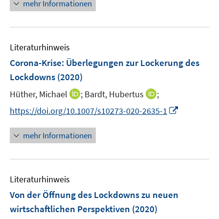
n
mehr Informationen
e
u
e
Literaturhinweis
m
F
Corona-Krise: Überlegungen zur Lockerung des
e
Lockdowns
(2020)
n
I
I
Hüther, Michael
;
Bardt, Hubertus
;
s
n
n
t
I
https://doi.org/10.1007/s10273-020-2635-1
n
n
e
n
e
e
r
n
mehr Informationen
u
u
ö
e
e
e
f
u
m
m
f
e
F
F
n
Literaturhinweis
m
e
e
e
F
Von der Öffnung des Lockdowns zu neuen
n
n
n
e
wirtschaftlichen Perspektiven
(2020)
s
s
n