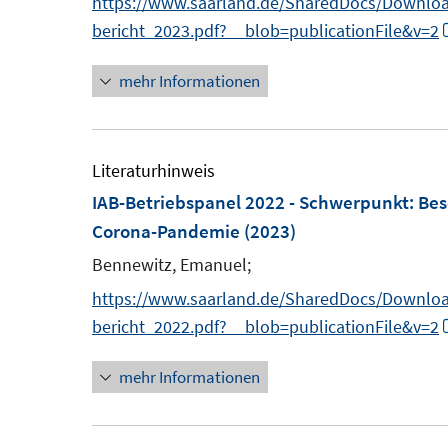
https://www.saarland.de/SharedDocs/Download
bericht_2023.pdf?__blob=publicationFile&v=2
mehr Informationen
Literaturhinweis
IAB-Betriebspanel 2022 - Schwerpunkt
:
Bes
Corona-Pandemie
(2023)
Bennewitz, Emanuel;
https://www.saarland.de/SharedDocs/Download
bericht_2022.pdf?__blob=publicationFile&v=2
mehr Informationen