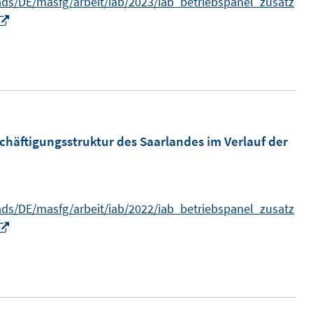
s/DE/masfg/arbeit/iab/2023/iab_betriebspanel_zusatz
I
n
n
e
u
e
m
chäftigungsstruktur des Saarlandes im Verlauf der
F
e
n
s/DE/masfg/arbeit/iab/2022/iab_betriebspanel_zusatz
s
I
t
n
e
n
r
e
ö
u