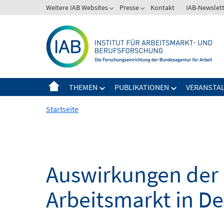
Springe
Weitere IAB Websites
Presse
Kontakt
IAB-Newslet
zum
Inhalt
THEMEN
PUBLIKATIONEN
VERANSTA
Startseite
Auswirkungen der 
Arbeitsmarkt in D