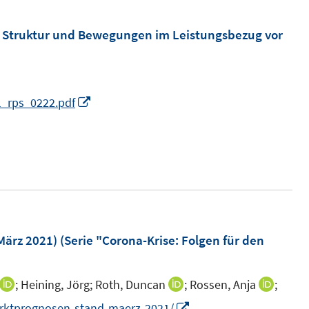
f
e
f
m
, Struktur und Bewegungen im Leistungsbezug vor
n
F
e
e
n
n
I
l_rps_0222.pdf
s
n
t
n
e
e
r
u
ö
e
f
m
f
F
ärz 2021) (Serie "Corona-Krise: Folgen für den
n
e
e
n
n
;
Heining, Jörg;
Roth, Duncan
;
Rossen, Anja
;
I
I
I
s
n
n
n
I
arktprognosen-stand-maerz-2021/