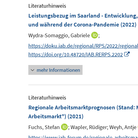
Literaturhinweis
Leistungsbezug im Saarland - Entwicklung
und während der Corona-Pandemie
(2022)
Wydra-Somaggio, Gabriele
;
I
n
https://doku.iab.de/regional/RPS/2022/regiona
n
I
https://doi.org/10.48720/IAB.RERPS.2202
e
n
mehr Informationen
u
n
e
e
m
u
F
e
Literaturhinweis
e
m
Regionale Arbeitsmarktprognosen (Stand: M
n
F
Arbeitsmarkt")
(2021)
s
e
Fuchs, Stefan
;
Wapler, Rüdiger;
Weyh, Antje
I
t
n
n
https://www.iab-forum.de/regionale-arbeitsm