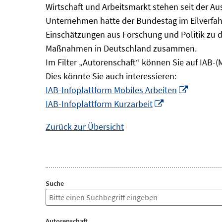
Wirtschaft und Arbeitsmarkt stehen seit der A
Unternehmen hatte der Bundestag im Eilverfahr
Einschätzungen aus Forschung und Politik zu 
Maßnahmen in Deutschland zusammen.
Im Filter „Autorenschaft“ können Sie auf IAB-(
Dies könnte Sie auch interessieren:
In
IAB-Infoplattform Mobiles Arbeiten
In
neuem
IAB-Infoplattform Kurzarbeit
neuem
Fenster
Zurück zur Übersicht
Fenster
öffnen
öffnen
Suche
Autorenschaft