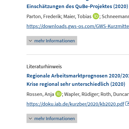
e
e
Einschätzungen des QuBe-Projektes
(2020)
e
n
n
n
Parton, Frederik;
Maier, Tobias
;
Schneemann,
I
s
s
n
https://downloads.gws-os.com/GWS-Kurzmitte
t
t
n
e
e
mehr Informationen
e
r
r
u
ö
ö
e
f
f
m
Literaturhinweis
f
f
F
Regionale Arbeitsmarktprognosen 2020/2021
n
n
e
Krise regional sehr unterschiedlich
(2020)
e
e
n
n
n
Rossen, Anja
;
Wapler, Rüdiger;
Roth, Dunca
I
s
n
https://doku.iab.de/kurzber/2020/kb2020.pdf
t
n
e
mehr Informationen
e
r
u