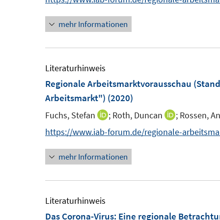
e
s
n
r
t
mehr Informationen
e
ö
e
u
f
r
e
f
ö
m
Literaturhinweis
n
f
F
Regionale Arbeitsmarktvorausschau (Stand: 
e
f
e
Arbeitsmarkt")
(2020)
n
n
n
e
Fuchs, Stefan
;
Roth, Duncan
;
Rossen, An
I
I
s
n
n
n
https://www.iab-forum.de/regionale-arbeitsm
t
n
n
e
mehr Informationen
e
e
r
u
u
ö
e
e
f
m
m
Literaturhinweis
f
F
F
Das Corona-Virus: Eine regionale Betracht
n