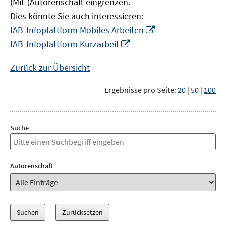
(Mit-)Autorenschaft eingrenzen.
Dies könnte Sie auch interessieren:
In
IAB-Infoplattform Mobiles Arbeiten
neuem
In
IAB-Infoplattform Kurzarbeit
Fenster
neuem
öffnen
Fenster
Zurück zur Übersicht
öffnen
Ergebnisse pro Seite:
20
|
50
|
100
Suche
Autorenschaft