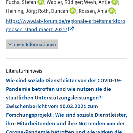
t
I
I
Fuchs, Stefan
;
Wapler, Rüdiger;
Weyh, Antje
;
ö
r
e
n
n
I
I
Heining, Jörg;
Roth, Duncan
f
;
Rossen, Anja
;
ö
r
n
n
n
n
f
f
https://www.iab-forum.de/regionale-arbeitsmarktpro
ö
e
e
n
n
n
f
I
gnosen-stand-maerz-2021/
f
u
u
e
e
e
n
n
f
e
e
u
u
n
e
n
n
mehr Informationen
m
m
e
e
n
e
e
F
F
m
m
u
n
e
e
F
F
e
n
n
e
e
Literaturhinweis
m
s
s
n
n
F
Wie sind soziale Dienstleister von der COVID-19-
t
t
s
s
e
e
e
Pandemie betroffen und wie nutzen sie die
t
t
n
r
r
e
e
staatlichen Unterstützungsleistungen?
:
s
ö
ö
r
r
Zwischenbericht vom 10.03.2021 zum
t
f
f
ö
ö
e
Forschungsprojekt „Wie sind soziale Dienstleister,
f
f
f
f
r
n
n
ihre Mitarbeitenden und ihre Nutzenden von der
f
f
ö
e
e
Corona-Pandemie betroffen und wie wirken die
n
n