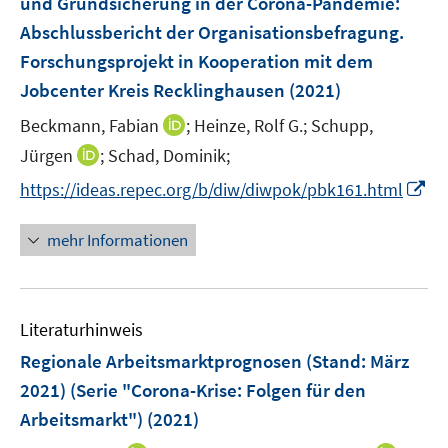
und Grundsicherung in der Corona-Pandemie
:
s
n
Abschlussbericht der Organisationsbefragung.
t
s
e
Forschungsprojekt in Kooperation mit dem
t
r
e
Jobcenter Kreis Recklinghausen
(2021)
ö
r
I
Beckmann, Fabian
;
Heinze, Rolf G.;
Schupp,
f
ö
n
f
I
Jürgen
;
Schad, Dominik;
f
n
n
n
f
I
https://ideas.repec.org/b/diw/diwpok/pbk161.html
e
e
n
n
n
u
n
e
e
n
mehr Informationen
e
u
n
e
m
e
u
F
m
e
e
F
Literaturhinweis
m
n
e
F
Regionale Arbeitsmarktprognosen (Stand: März
s
n
e
t
2021) (Serie "Corona-Krise: Folgen für den
s
n
e
Arbeitsmarkt")
t
(2021)
s
r
e