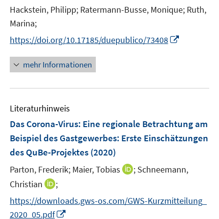
r
t
Hackstein, Philipp;
Ratermann-Busse, Monique;
Ruth,
f
f
f
ö
e
Marina;
f
f
f
f
r
n
n
n
f
I
https://doi.org/10.17185/duepublico/73408
ö
e
e
e
n
n
f
n
n
n
e
n
mehr Informationen
f
n
e
n
u
e
e
n
Literaturhinweis
m
F
Das Corona-Virus: Eine regionale Betrachtung am
e
Beispiel des Gastgewerbes
:
Erste Einschätzungen
n
des QuBe-Projektes
(2020)
s
t
I
Parton, Frederik;
Maier, Tobias
;
Schneemann,
e
n
I
Christian
;
r
n
n
https://downloads.gws-os.com/GWS-Kurzmitteilung_
ö
e
n
I
2020_05.pdf
f
u
e