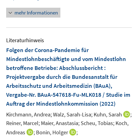
n
n
mehr Informationen
e
u
e
Literaturhinweis
m
F
Folgen der Corona-Pandemie für
e
Mindestlohnbeschäftigte und vom Mindestlohn
n
betroffene Betriebe
:
Abschlussbericht :
s
Projektvergabe durch die Bundesanstalt für
t
e
Arbeitsschutz und Arbeitsmedizin (BAuA),
r
Vergabe-Nr. BAuA-547618-Fu-MLK018 / Studie im
ö
Auftrag der Mindestlohnkommission
(2022)
f
I
Kirchmann, Andrea;
Walz, Sarah-Lisa;
Kuhn, Sarah
f
;
n
n
Reiner, Marcel;
Maier, Anastasia;
Scheu, Tobias;
Koch,
n
e
I
I
Andreas
;
Bonin, Holger
;
e
n