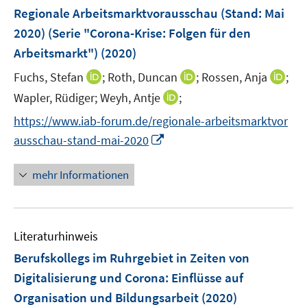
e
e
F
Regionale Arbeitsmarktvorausschau (Stand: Mai
s
n
n
e
t
2020) (Serie "Corona-Krise: Folgen für den
s
n
e
Arbeitsmarkt")
t
(2020)
s
r
e
t
I
I
I
Fuchs, Stefan
;
Roth, Duncan
;
Rossen, Anja
;
ö
r
e
n
n
n
I
Wapler, Rüdiger;
Weyh, Antje
f
;
ö
r
n
n
n
n
f
f
https://www.iab-forum.de/regionale-arbeitsmarktvor
ö
e
e
e
n
n
f
I
ausschau-stand-mai-2020
f
u
u
u
e
e
n
n
f
e
e
e
u
n
e
n
n
mehr Informationen
m
m
m
e
n
e
e
F
F
F
m
u
n
e
e
e
F
e
n
n
n
e
Literaturhinweis
m
s
s
s
n
F
Berufskollegs im Ruhrgebiet in Zeiten von
t
t
t
s
e
e
e
e
Digitalisierung und Corona
:
Einflüsse auf
t
n
r
r
r
e
Organisation und Bildungsarbeit
(2020)
s
ö
ö
ö