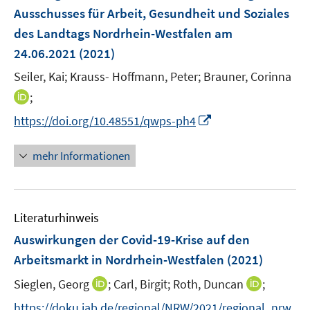
f
e
Ausschusses für Arbeit, Gesundheit und Soziales
f
r
des Landtags Nordrhein-Westfalen am
n
ö
e
24.06.2021
(2021)
f
n
Seiler, Kai;
Krauss- Hoffmann, Peter;
Brauner, Corinna
f
n
I
;
e
n
I
https://doi.org/10.48551/qwps-ph4
n
n
n
e
n
mehr Informationen
u
e
e
u
m
e
F
Literaturhinweis
m
e
F
Auswirkungen der Covid-19-Krise auf den
n
e
Arbeitsmarkt in Nordrhein-Westfalen
(2021)
s
n
t
I
I
Sieglen, Georg
;
Carl, Birgit;
Roth, Duncan
;
s
e
n
n
t
https://doku.iab.de/regional/NRW/2021/regional_nrw