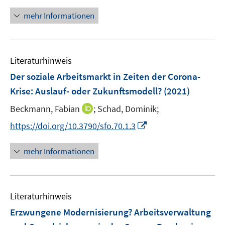
n
n
u
e
n
mehr Informationen
e
n
e
m
u
F
e
e
Literaturhinweis
m
n
F
Der soziale Arbeitsmarkt in Zeiten der Corona-
s
e
Krise: Auslauf- oder Zukunftsmodell?
(2021)
t
n
e
I
Beckmann, Fabian
;
Schad, Dominik;
s
r
n
t
I
https://doi.org/10.3790/sfo.70.1.3
ö
n
e
n
f
e
r
n
mehr Informationen
f
u
ö
e
n
e
f
u
e
m
f
e
n
F
n
Literaturhinweis
m
e
e
F
Erzwungene Modernisierung? Arbeitsverwaltung
n
n
e