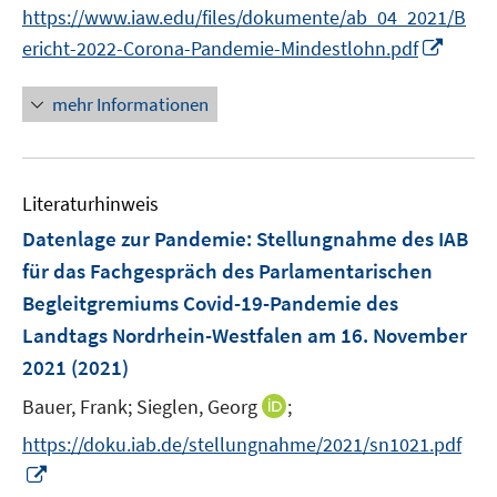
n
n
https://www.iaw.edu/files/dokumente/ab_04_2021/B
u
n
n
I
e
ericht-2022-Corona-Pandemie-Mindestlohn.pdf
e
e
n
m
u
u
n
F
mehr Informationen
e
e
e
e
m
m
u
n
F
F
e
s
e
e
Literaturhinweis
m
t
n
n
F
e
Datenlage zur Pandemie
:
Stellungnahme des IAB
s
s
e
r
für das Fachgespräch des Parlamentarischen
t
t
n
ö
e
e
Begleitgremiums Covid-19-Pandemie des
s
f
r
r
Landtags Nordrhein-Westfalen am 16. November
t
f
ö
ö
e
2021
(2021)
n
f
f
r
e
f
f
I
Bauer, Frank;
Sieglen, Georg
;
ö
n
n
n
n
https://doku.iab.de/stellungnahme/2021/sn1021.pdf
f
e
e
n
f
I
n
n
e