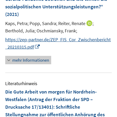
f
n
n
e
e
sozialpolitischen Unterstützungsleistungen?“
f
n
n
(2021)
n
e
I
Kaps, Petra;
Popp, Sandra;
Reiter, Renate
;
n
n
Berthold, Julia;
Oschmiansky, Frank;
n
https://zep-partner.de/ZEP_FIS_Cor_Zwischenbericht
e
I
_20210315.pdf
u
n
e
n
mehr Informationen
m
e
F
u
e
e
n
Literaturhinweis
m
s
F
Die Gute Arbeit von morgen für Nordrhein-
t
e
e
Westfalen (Antrag der Fraktion der SPD –
n
r
Drucksache 17/13401)
:
Schriftliche
s
ö
Stellungnahme zur öffentlichen Anhörung des
t