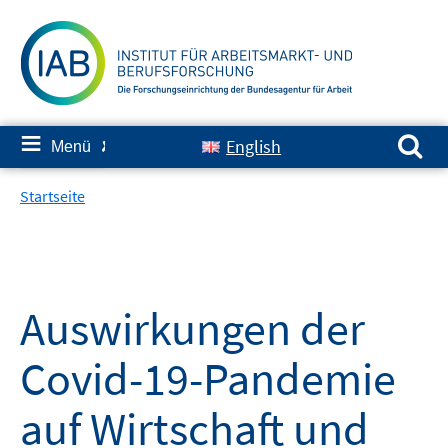
Springe
zum
Inhalt
Suchen nach:
≡
English
Menü
✘
Startseite
Auswirkungen der
Covid-19-Pandemie
auf Wirtschaft und