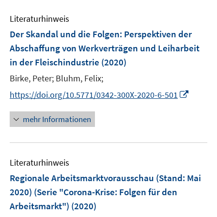
F
F
e
n
n
e
e
Literaturhinweis
m
s
s
n
n
F
Der Skandal und die Folgen
t
:
Perspektiven der
t
s
s
e
e
e
Abschaffung von Werkverträgen und Leiharbeit
t
t
n
r
r
e
e
in der Fleischindustrie
(2020)
s
ö
ö
r
r
t
Birke, Peter;
Bluhm, Felix;
f
f
ö
ö
e
f
f
I
https://doi.org/10.5771/0342-300X-2020-6-501
f
f
r
n
n
n
f
f
ö
e
e
n
n
n
mehr Informationen
f
n
n
e
e
e
f
u
n
n
n
e
e
Literaturhinweis
m
n
F
Regionale Arbeitsmarktvorausschau (Stand: Mai
e
2020) (Serie "Corona-Krise: Folgen für den
n
Arbeitsmarkt")
(2020)
s