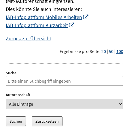
(Mit-)Autorenschaft eingrenzen.
Dies könnte Sie auch interessieren:
In
IAB-Infoplattform Mobiles Arbeiten
neuem
In
IAB-Infoplattform Kurzarbeit
Fenster
neuem
öffnen
Fenster
Zurück zur Übersicht
öffnen
Ergebnisse pro Seite:
20
|
50
|
100
Suche
Autorenschaft