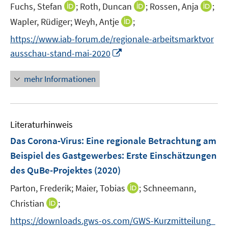
t
I
I
I
Fuchs, Stefan
;
Roth, Duncan
;
Rossen, Anja
;
e
n
n
n
I
Wapler, Rüdiger;
Weyh, Antje
;
r
n
n
n
n
https://www.iab-forum.de/regionale-arbeitsmarktvor
ö
e
e
e
n
I
ausschau-stand-mai-2020
f
u
u
u
e
n
f
e
e
e
u
n
n
mehr Informationen
m
m
m
e
e
e
F
F
F
m
u
n
e
e
e
F
e
n
n
n
e
Literaturhinweis
m
s
s
s
n
F
Das Corona-Virus: Eine regionale Betrachtung am
t
t
t
s
e
e
e
e
Beispiel des Gastgewerbes
:
Erste Einschätzungen
t
n
r
r
r
e
des QuBe-Projektes
(2020)
s
ö
ö
ö
r
t
I
Parton, Frederik;
Maier, Tobias
;
Schneemann,
f
f
f
ö
e
n
f
f
f
I
Christian
;
f
r
n
n
n
n
n
f
https://downloads.gws-os.com/GWS-Kurzmitteilung_
ö
e
e
e
e
n