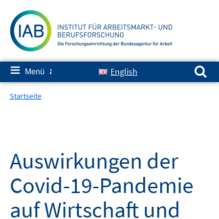
Springe
zum
Inhalt
Suchen nach:
≡
English
Menü
✘
Startseite
Auswirkungen der
Covid-19-Pandemie
auf Wirtschaft und