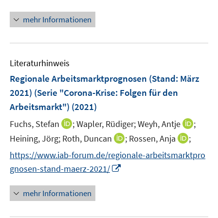
n
n
mehr Informationen
e
u
e
Literaturhinweis
m
F
Regionale Arbeitsmarktprognosen (Stand: März
e
2021) (Serie "Corona-Krise: Folgen für den
n
Arbeitsmarkt")
(2021)
s
t
I
I
Fuchs, Stefan
;
Wapler, Rüdiger;
Weyh, Antje
;
e
n
n
I
I
Heining, Jörg;
Roth, Duncan
;
Rossen, Anja
;
r
n
n
n
n
https://www.iab-forum.de/regionale-arbeitsmarktpro
ö
e
e
n
n
I
gnosen-stand-maerz-2021/
f
u
u
e
e
n
f
e
e
u
u
n
n
mehr Informationen
m
m
e
e
e
e
F
F
m
m
u
n
e
e