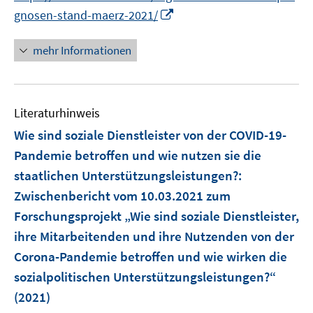
e
e
n
n
I
gnosen-stand-maerz-2021/
u
u
e
e
n
e
e
u
u
n
mehr Informationen
m
m
e
e
e
F
F
m
m
u
e
e
F
F
e
n
n
e
e
Literaturhinweis
m
s
s
n
n
F
Wie sind soziale Dienstleister von der COVID-19-
t
t
s
s
e
e
e
Pandemie betroffen und wie nutzen sie die
t
t
n
r
r
e
e
staatlichen Unterstützungsleistungen?
:
s
ö
ö
r
r
Zwischenbericht vom 10.03.2021 zum
t
f
f
ö
ö
e
Forschungsprojekt „Wie sind soziale Dienstleister,
f
f
f
f
r
n
n
ihre Mitarbeitenden und ihre Nutzenden von der
f
f
ö
e
e
Corona-Pandemie betroffen und wie wirken die
n
n
f
n
n
e
e
sozialpolitischen Unterstützungsleistungen?“
f
n
n
(2021)
n