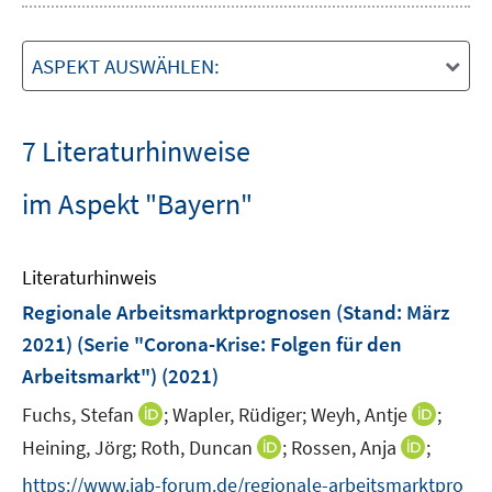
ASPEKT AUSWÄHLEN:
7 Literaturhinweise
im Aspekt "Bayern"
Literaturhinweis
Regionale Arbeitsmarktprognosen (Stand: März
2021) (Serie "Corona-Krise: Folgen für den
Arbeitsmarkt")
(2021)
I
I
Fuchs, Stefan
;
Wapler, Rüdiger;
Weyh, Antje
;
n
n
I
I
Heining, Jörg;
Roth, Duncan
;
Rossen, Anja
;
n
n
n
n
https://www.iab-forum.de/regionale-arbeitsmarktpro