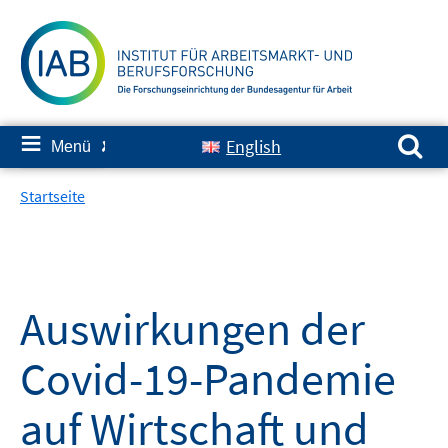
Springe
zum
Inhalt
Suchen nach:
≡
English
Menü
✘
Startseite
Auswirkungen der
Covid-19-Pandemie
auf Wirtschaft und