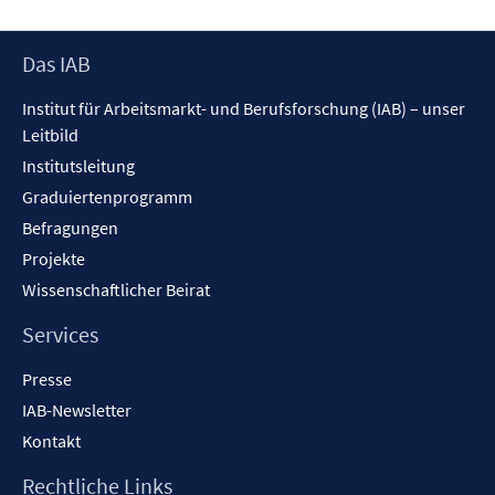
r
r
F
e
ö
ö
e
r
Footer
Das IAB
f
f
n
ö
Inhalt
f
f
s
f
Institut für Arbeitsmarkt- und Berufsforschung (IAB) – unser
n
n
t
f
Leitbild
e
e
e
n
Institutsleitung
n
n
r
e
Graduiertenprogramm
ö
n
f
Befragungen
f
Projekte
n
Wissenschaftlicher Beirat
e
n
Services
Presse
IAB-Newsletter
Kontakt
Rechtliche Links