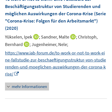
n
e
t
t
Beschäftigungsstruktur von Studierenden und
s
n
e
e
möglichen Auswirkungen der Corona-Krise (Serie
t
s
r
r
e
"Corona-Krise: Folgen für den Arbeitsmarkt")
t
ö
ö
r
e
(2020)
f
f
ö
r
f
f
I
I
Yükselen, Ipek
;
Sandner, Malte
;
Christoph,
f
ö
n
n
n
n
f
I
Bernhard
;
Jugenheimer, Nele;
f
e
e
n
n
n
n
f
https://www.iab-forum.de/to-work-or-not-to-work-ei
n
n
e
e
e
n
n
ne-fallstudie-zur-beschaeftigungsstruktur-von-studie
u
u
n
e
e
e
e
renden-und-moeglichen-auswirkungen-der-corona-k
u
n
m
m
I
rise/
e
F
F
n
m
e
e
n
F
mehr Informationen
n
n
e
e
s
s
u
n
t
t
e
s
e
e
m
t