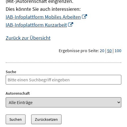
(Mit-)Autorenschaft eingrenzen.
Dies könnte Sie auch interessieren:
In
IAB-Infoplattform Mobiles Arbeiten
neuem
In
IAB-Infoplattform Kurzarbeit
Fenster
neuem
öffnen
Fenster
Zurück zur Übersicht
öffnen
Ergebnisse pro Seite:
20
|
50
|
100
Suche
Autorenschaft