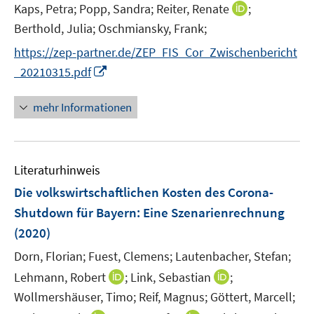
e
I
Kaps, Petra;
Popp, Sandra;
Reiter, Renate
;
n
n
Berthold, Julia;
Oschmiansky, Frank;
n
https://zep-partner.de/ZEP_FIS_Cor_Zwischenbericht
e
I
_20210315.pdf
u
n
e
n
mehr Informationen
m
e
F
u
e
e
n
Literaturhinweis
m
s
F
Die volkswirtschaftlichen Kosten des Corona-
t
e
e
Shutdown für Bayern
:
Eine Szenarienrechnung
n
r
(2020)
s
ö
t
Dorn, Florian;
Fuest, Clemens;
Lautenbacher, Stefan;
f
e
I
I
Lehmann, Robert
;
Link, Sebastian
;
f
r
n
n
n
Wollmershäuser, Timo;
Reif, Magnus;
Göttert, Marcell;
ö
n
n
e