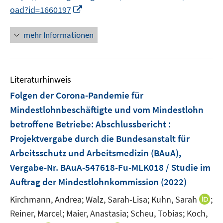
I
oad?id=1660197
n
n
mehr Informationen
e
u
e
Literaturhinweis
m
F
Folgen der Corona-Pandemie für
e
Mindestlohnbeschäftigte und vom Mindestlohn
n
betroffene Betriebe
:
Abschlussbericht :
s
Projektvergabe durch die Bundesanstalt für
t
e
Arbeitsschutz und Arbeitsmedizin (BAuA),
r
Vergabe-Nr. BAuA-547618-Fu-MLK018 / Studie im
ö
Auftrag der Mindestlohnkommission
(2022)
f
I
Kirchmann, Andrea;
f
Walz, Sarah-Lisa;
Kuhn, Sarah
;
n
n
Reiner, Marcel;
Maier, Anastasia;
Scheu, Tobias;
Koch,
n