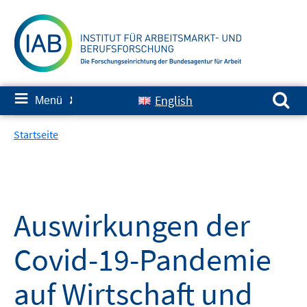
Springe
zum
Inhalt
Suchen nach:
≡
English
Menü
✘
Startseite
Auswirkungen der
Covid-19-Pandemie
auf Wirtschaft und