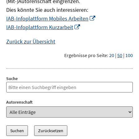
(Mit-)Autorenschaft eingrenzen.
Dies könnte Sie auch interessieren:
In
IAB-Infoplattform Mobiles Arbeiten
neuem
In
IAB-Infoplattform Kurzarbeit
Fenster
neuem
öffnen
Fenster
Zurück zur Übersicht
öffnen
Ergebnisse pro Seite:
20
|
50
|
100
Suche
Autorenschaft