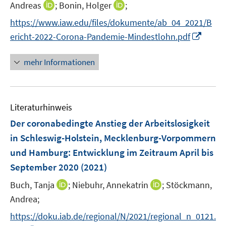
e
I
I
Andreas
;
Bonin, Holger
;
e
n
n
n
https://www.iaw.edu/files/dokumente/ab_04_2021/B
u
n
n
I
e
ericht-2022-Corona-Pandemie-Mindestlohn.pdf
e
e
n
m
u
u
n
F
mehr Informationen
e
e
e
e
m
m
u
n
F
F
e
s
e
e
Literaturhinweis
m
t
n
n
F
e
Der coronabedingte Anstieg der Arbeitslosigkeit
s
s
e
r
in Schleswig-Holstein, Mecklenburg-Vorpommern
t
t
n
ö
e
e
und Hamburg
:
Entwicklung im Zeitraum April bis
s
f
r
r
September 2020
(2021)
t
f
ö
ö
e
n
I
I
Buch, Tanja
;
Niebuhr, Annekatrin
;
Stöckmann,
f
f
r
e
n
n
f
f
Andrea;
ö
n
n
n
n
n
https://doku.iab.de/regional/N/2021/regional_n_0121.
f
e
e
e
e