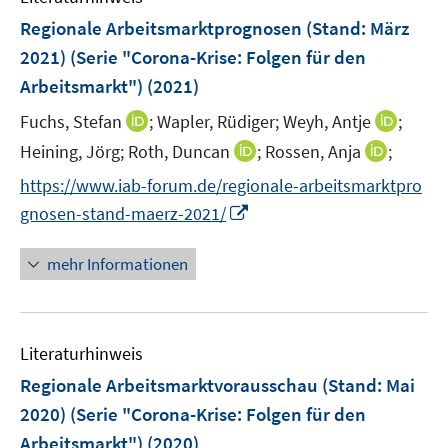
n
F
Regionale Arbeitsmarktprognosen (Stand: März
e
2021) (Serie "Corona-Krise: Folgen für den
n
Arbeitsmarkt")
(2021)
s
t
I
I
Fuchs, Stefan
;
Wapler, Rüdiger;
Weyh, Antje
;
e
n
n
I
I
Heining, Jörg;
Roth, Duncan
;
Rossen, Anja
;
r
n
n
n
n
https://www.iab-forum.de/regionale-arbeitsmarktpro
ö
e
e
n
n
I
gnosen-stand-maerz-2021/
f
u
u
e
e
n
f
e
e
u
u
n
n
mehr Informationen
m
m
e
e
e
e
F
F
m
m
u
n
e
e
F
F
e
n
n
e
e
Literaturhinweis
m
s
s
n
n
F
Regionale Arbeitsmarktvorausschau (Stand: Mai
t
t
s
s
e
e
e
2020) (Serie "Corona-Krise: Folgen für den
t
t
n
r
r
e
e
Arbeitsmarkt")
(2020)