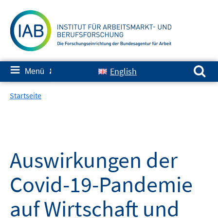
Springe
zum
Inhalt
Suchen nach:
≡
English
Menü
✘
Startseite
Auswirkungen der
Covid-19-Pandemie
auf Wirtschaft und