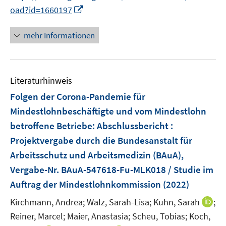
I
oad?id=1660197
n
n
mehr Informationen
e
u
e
Literaturhinweis
m
F
Folgen der Corona-Pandemie für
e
Mindestlohnbeschäftigte und vom Mindestlohn
n
betroffene Betriebe
:
Abschlussbericht :
s
Projektvergabe durch die Bundesanstalt für
t
e
Arbeitsschutz und Arbeitsmedizin (BAuA),
r
Vergabe-Nr. BAuA-547618-Fu-MLK018 / Studie im
ö
Auftrag der Mindestlohnkommission
(2022)
f
I
Kirchmann, Andrea;
f
Walz, Sarah-Lisa;
Kuhn, Sarah
;
n
n
Reiner, Marcel;
Maier, Anastasia;
Scheu, Tobias;
Koch,
n