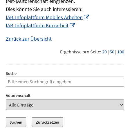
(Mit-)Autorenschaft eingrenzen.
Dies könnte Sie auch interessieren:
In
IAB-Infoplattform Mobiles Arbeiten
neuem
In
IAB-Infoplattform Kurzarbeit
Fenster
neuem
öffnen
Fenster
Zurück zur Übersicht
öffnen
Ergebnisse pro Seite:
20
|
50
|
100
Suche
Autorenschaft