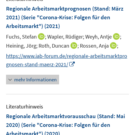
n
F
Regionale Arbeitsmarktprognosen (Stand: März
e
2021) (Serie "Corona-Krise: Folgen für den
n
Arbeitsmarkt")
(2021)
s
t
I
I
Fuchs, Stefan
;
Wapler, Rüdiger;
Weyh, Antje
;
e
n
n
I
I
Heining, Jörg;
Roth, Duncan
;
Rossen, Anja
;
r
n
n
n
n
https://www.iab-forum.de/regionale-arbeitsmarktpro
ö
e
e
n
n
I
gnosen-stand-maerz-2021/
f
u
u
e
e
n
f
e
e
u
u
n
n
mehr Informationen
m
m
e
e
e
e
F
F
m
m
u
n
e
e
F
F
e
n
n
e
e
Literaturhinweis
m
s
s
n
n
F
Regionale Arbeitsmarktvorausschau (Stand: Mai
t
t
s
s
e
e
e
2020) (Serie "Corona-Krise: Folgen für den
t
t
n
r
r
e
e
Arbeitsmarkt")
(2020)