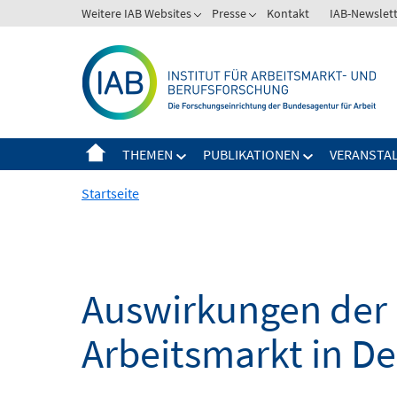
Springe
Weitere IAB Websites
Presse
Kontakt
IAB-Newslet
zum
Inhalt
THEMEN
PUBLIKATIONEN
VERANSTA
Startseite
Auswirkungen der 
Arbeitsmarkt in D