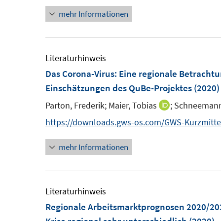
n
n
e
e
mehr Informationen
e
e
r
r
u
u
ö
ö
e
e
f
f
m
m
Literaturhinweis
f
f
F
F
Das Corona-Virus: Eine regionale Betracht
n
n
e
e
Einschätzungen des QuBe-Projektes
(2020)
e
e
n
n
n
n
Parton, Frederik;
Maier, Tobias
;
Schneemann,
I
s
s
n
https://downloads.gws-os.com/GWS-Kurzmitte
t
t
n
e
e
mehr Informationen
e
r
r
u
ö
ö
e
f
f
m
Literaturhinweis
f
f
F
Regionale Arbeitsmarktprognosen 2020/2021
n
n
e