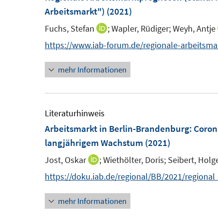
n
F
Arbeitsmarkt")
(2021)
e
e
Fuchs, Stefan
;
Wapler, Rüdiger;
Weyh, Antje
n
I
n
n
https://www.iab-forum.de/regionale-arbeitsm
s
n
t
mehr Informationen
e
e
u
r
e
ö
m
Literaturhinweis
f
F
Arbeitsmarkt in Berlin-Brandenburg: Coro
f
e
langjährigem Wachstum
(2021)
n
n
e
Jost, Oskar
;
Wiethölter, Doris;
Seibert, Holg
I
s
n
n
https://doku.iab.de/regional/BB/2021/regiona
t
n
e
mehr Informationen
e
r
u