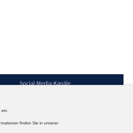
Social-Media-Kanäle
BlueSky
YouTube
LinkedIn
 ein.
XING
kununu
rmationen finden Sie in unserer
Netiquette