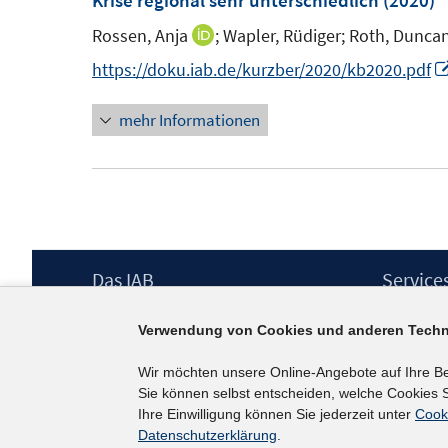
Krise regional sehr unterschiedlich
(2020)
e
e
n
n
n
Rossen, Anja
;
Wapler, Rüdiger;
Roth, Dunca
I
s
n
https://doku.iab.de/kurzber/2020/kb2020.pdf
t
n
e
mehr Informationen
e
r
u
ö
e
f
m
f
F
n
e
e
Footer
Das IAB
Service
n
n
Inhalt
s
Institut für Arbeitsmarkt- und
Presse
Verwendung von Cookies und anderen Techn
Berufsforschung (IAB) – unser Leitbild
IAB-Newsl
t
Institutsleitung
Kontakt
e
Wir möchten unsere Online-Angebote auf Ihre B
Graduiertenprogramm
Sie können selbst entscheiden, welche Cookies S
r
Befragungen
Ihre Einwilligung können Sie jederzeit unter
Cook
ö
Projekte
Datenschutzerklärung
.