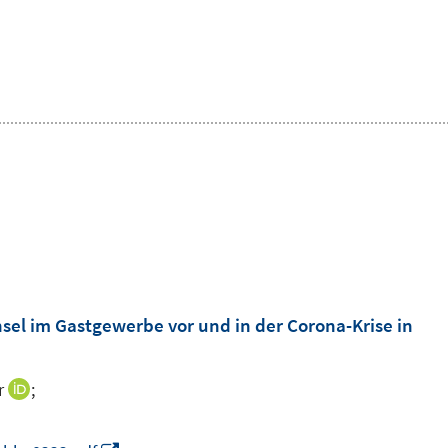
el im Gastgewerbe vor und in der Corona-Krise in
r
;
I
n
n