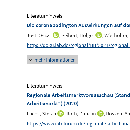
ö
e
f
m
Literaturhinweis
f
F
Die coronabedingten Auswirkungen auf den
n
e
e
Jost, Oskar
;
Seibert, Holger
;
Wiethölter, 
I
I
n
n
n
n
https://doku.iab.de/regional/BB/2021/regiona
s
n
n
t
mehr Informationen
e
e
e
u
u
r
e
e
ö
m
m
Literaturhinweis
f
F
F
Regionale Arbeitsmarktvorausschau (Stand: 
f
e
e
Arbeitsmarkt")
(2020)
n
n
n
e
Fuchs, Stefan
;
Roth, Duncan
;
Rossen, An
I
I
s
s
n
n
n
https://www.iab-forum.de/regionale-arbeitsm
t
t