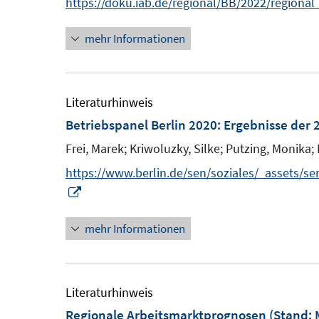
n
https://doku.iab.de/regional/BB/2022/regiona
n
mehr Informationen
e
u
e
m
Literaturhinweis
F
Betriebspanel Berlin 2020
:
Ergebnisse der 2
e
Frei, Marek;
Kriwoluzky, Silke;
Putzing, Monika;
n
https://www.berlin.de/sen/soziales/_assets/se
s
I
t
n
e
mehr Informationen
n
r
e
ö
u
f
e
Literaturhinweis
f
m
Regionale Arbeitsmarktprognosen (Stand: M