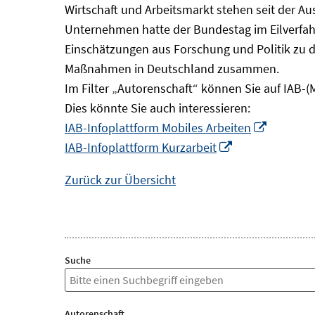
Wirtschaft und Arbeitsmarkt stehen seit der A
Unternehmen hatte der Bundestag im Eilverfahr
Einschätzungen aus Forschung und Politik zu 
Maßnahmen in Deutschland zusammen.
Im Filter „Autorenschaft“ können Sie auf IAB-(
Dies könnte Sie auch interessieren:
In
IAB-Infoplattform Mobiles Arbeiten
In
neuem
IAB-Infoplattform Kurzarbeit
neuem
Fenster
Zurück zur Übersicht
Fenster
öffnen
öffnen
Suche
Autorenschaft