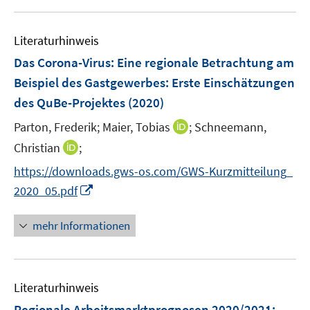
u
n
e
e
e
F
e
n
n
n
e
Literaturhinweis
m
s
s
s
n
F
Das Corona-Virus: Eine regionale Betrachtung am
t
t
t
s
e
e
e
e
Beispiel des Gastgewerbes
:
Erste Einschätzungen
t
n
r
r
r
e
des QuBe-Projektes
(2020)
s
ö
ö
ö
r
t
I
Parton, Frederik;
Maier, Tobias
;
Schneemann,
f
f
f
ö
e
n
f
f
f
I
Christian
;
f
r
n
n
n
n
n
f
https://downloads.gws-os.com/GWS-Kurzmitteilung_
ö
e
e
e
e
n
n
I
2020_05.pdf
f
u
n
n
n
e
e
n
f
e
u
n
n
n
mehr Informationen
m
e
e
e
F
m
u
n
e
F
e
n
e
Literaturhinweis
m
s
n
F
Regionale Arbeitsmarktprognosen 2020/2021:
t