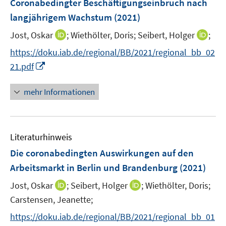
Coronabedingter Beschäftigungseinbruch nach
t
t
n
r
r
e
e
langjährigem Wachstum
(2021)
s
ö
ö
r
r
t
I
I
Jost, Oskar
;
Wiethölter, Doris;
Seibert, Holger
;
f
f
ö
ö
e
n
n
f
f
f
f
https://doku.iab.de/regional/BB/2021/regional_bb_02
r
n
n
n
n
f
f
I
21.pdf
ö
e
e
e
e
n
n
n
f
u
u
n
n
e
e
n
mehr Informationen
f
e
e
n
n
e
n
m
m
u
e
F
F
e
n
e
e
Literaturhinweis
m
n
n
F
Die coronabedingten Auswirkungen auf den
s
s
e
Arbeitsmarkt in Berlin und Brandenburg
(2021)
t
t
n
e
e
I
I
Jost, Oskar
;
Seibert, Holger
;
Wiethölter, Doris;
s
r
r
n
n
t
Carstensen, Jeanette;
ö
ö
n
n
e
f
f
https://doku.iab.de/regional/BB/2021/regional_bb_01
e
e
r